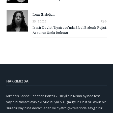
İrem Erdoğan
25.12.2025
0
İzmir Devlet Tiyatrosu’nda Sibel Erdenk Rejisi:
Arzunun Onda Dokuzu
HAKKIMIZDA
Mimesis Sahne Sanatları Portali 2010 yılının Nisan ayında test
yayınını tamamlayıp okuyucusuyla buluşmuştur. Otuz yılı aşkın bir
süredir yayınına devam eden ve tiyatro çevrelerinde saygın bir