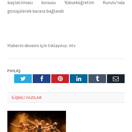
başlatılması konusu Yükseköğretim Kurulu’nda
görüşülerek karara bağlandı.
Haberin devamı için tıklayınız: ntv
PAYLAŞ.
Twitter
Facebook
Pinterest
LinkedIn
Tumblr
E-
Posta
ILIŞKILI
YAZILAR