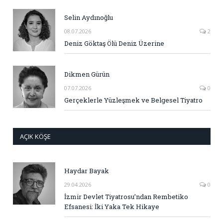
Selin Aydınoğlu
08.07.2026
2
Deniz Göktaş Ölü Deniz Üzerine
Dikmen Gürün
07.07.2026
0
Gerçeklerle Yüzleşmek ve Belgesel Tiyatro
AÇIK KÖŞE
Haydar Bayak
29.04.2026
0
İzmir Devlet Tiyatrosu’ndan Rembetiko
Efsanesi: İki Yaka Tek Hikaye