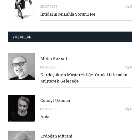
28.07.2026
0
İktidarın Mizahla Sorunu Ne
YAZARLAR
Metin Göksel
03.08.2026
0
Kardeşlikten Müşterekliğe: Ortak Hafızadan
Müşterek Geleceğe
Cüneyt Uzunlar
02.08.2026
0
Aptal
Erdoğan Mitrani