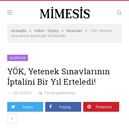
»
»
»
Anasayfa
Haber - Söyleşi
Basından
YÖK, Yetenek
Sınavlarının İptalini Bir Yıl Erteledi!
BASINDAN
YÖK, Yetenek Sınavlarının
İptalini Bir Yıl Erteledi!
20.10.2019
Yorum yapılmamış
Tweet
Paylaş
Pinterest
+