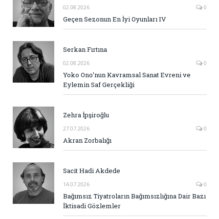
02.08.2026
0
Geçen Sezonun En İyi Oyunları IV
Serkan Fırtına
02.08.2026
0
Yoko Ono’nun Kavramsal Sanat Evreni ve
Eylemin Saf Gerçekliği
Zehra İpşiroğlu
27.07.2026
0
Akran Zorbalığı
Sacit Hadi Akdede
14.07.2026
0
Bağımsız Tiyatroların Bağımsızlığına Dair Bazı
İktisadi Gözlemler