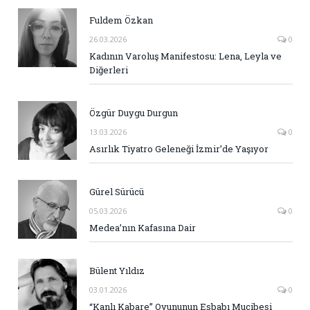
Fuldem Özkan
26.03.2026
0
Kadının Varoluş Manifestosu: Lena, Leyla ve
Diğerleri
Özgür Duygu Durgun
13.03.2026
0
Asırlık Tiyatro Geleneği İzmir’de Yaşıyor
Gürel Sürücü
05.03.2026
0
Medea’nın Kafasına Dair
Bülent Yıldız
03.01.2026
0
“Kanlı Kabare” Oyununun Esbabı Mucibesi