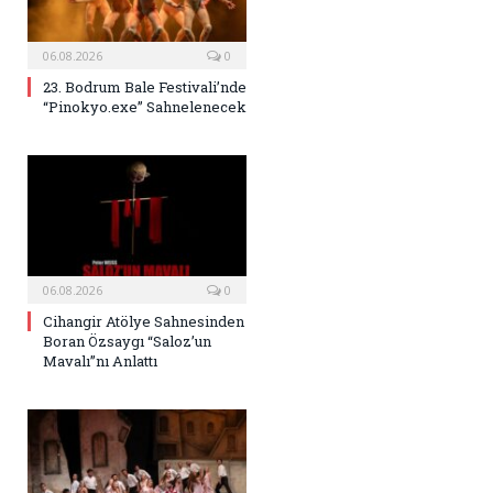
06.08.2026
0
23. Bodrum Bale Festivali’nde
“Pinokyo.exe” Sahnelenecek
06.08.2026
0
Cihangir Atölye Sahnesinden
Boran Özsaygı “Saloz’un
Mavalı”nı Anlattı