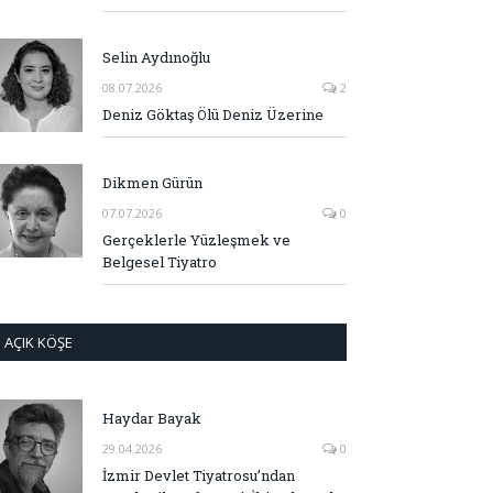
Selin Aydınoğlu
08.07.2026
2
Deniz Göktaş Ölü Deniz Üzerine
Dikmen Gürün
07.07.2026
0
Gerçeklerle Yüzleşmek ve
Belgesel Tiyatro
AÇIK KÖŞE
Haydar Bayak
29.04.2026
0
İzmir Devlet Tiyatrosu’ndan