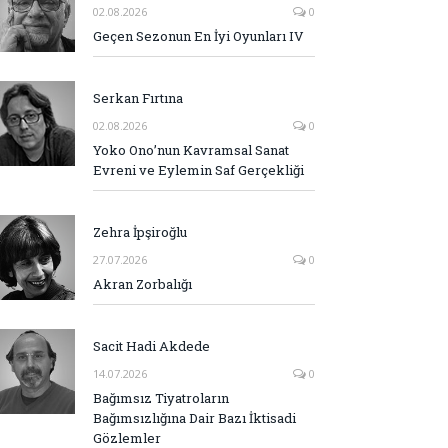
02.08.2026
0
Geçen Sezonun En İyi Oyunları IV
Serkan Fırtına
02.08.2026
0
Yoko Ono’nun Kavramsal Sanat
Evreni ve Eylemin Saf Gerçekliği
Zehra İpşiroğlu
27.07.2026
0
Akran Zorbalığı
Sacit Hadi Akdede
14.07.2026
0
Bağımsız Tiyatroların
Bağımsızlığına Dair Bazı İktisadi
Gözlemler