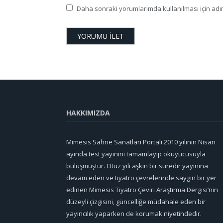
Daha sonraki yorumlarımda kullanılması için adım
HAKKIMIZDA
Mimesis Sahne Sanatları Portali 2010 yılının Nisan
ayında test yayınını tamamlayıp okuyucusuyla
buluşmuştur. Otuz yılı aşkın bir süredir yayınına
devam eden ve tiyatro çevrelerinde saygın bir yer
edinen Mimesis Tiyatro Çeviri Araştırma Dergisi’nin
düzeyli çizgisini, güncelliğe müdahale eden bir
yayıncılık yaparken de korumak niyetindedir.