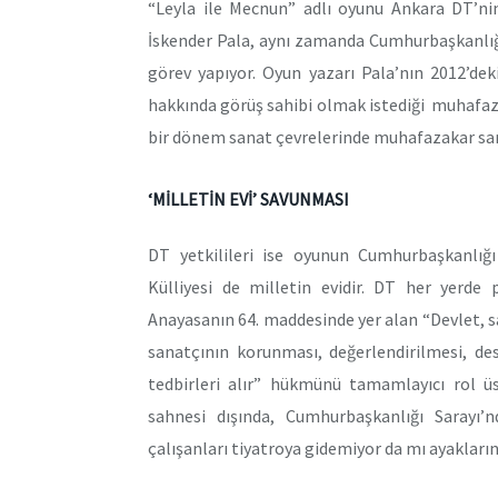
“Leyla ile Mecnun” adlı oyunu Ankara DT’nin
İskender Pala, aynı zamanda Cumhurbaşkanlığı
görev yapıyor. Oyun yazarı Pala’nın 2012’de
hakkında görüş sahibi olmak istediği muhafazak
bir dönem sanat çevrelerinde muhafazakar san
‘MİLLETİN EVİ’ SAVUNMASI
DT yetkilileri ise oyunun Cumhurbaşkanlığı
Külliyesi de milletin evidir. DT her yerde
Anayasanın 64. maddesinde yer alan “Devlet, san
sanatçının korunması, değerlendirilmesi, de
tedbirleri alır” hükmünü tamamlayıcı rol ü
sahnesi dışında, Cumhurbaşkanlığı Sarayı
çalışanları tiyatroya gidemiyor da mı ayakların