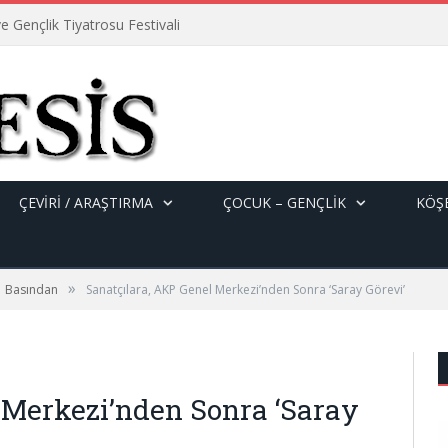
e Gençlik Tiyatrosu Festivali
ÇEVİRİ / ARAŞTIRMA
ÇOCUK – GENÇLIK
KÖŞE
»
Basından
Sanatçılara, AKP Genel Merkezi’nden Sonra ‘Saray Görevi’
 Merkezi’nden Sonra ‘Saray