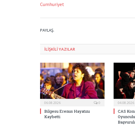
Cumhuriyet
PAYLAŞ.
ILIŞKILI
YAZILAR
06.08.2026
0
04.08.2026
Bilgesu Erenus Hayatını
CAS Kons
Kaybetti
Oyunculu
Başvurula