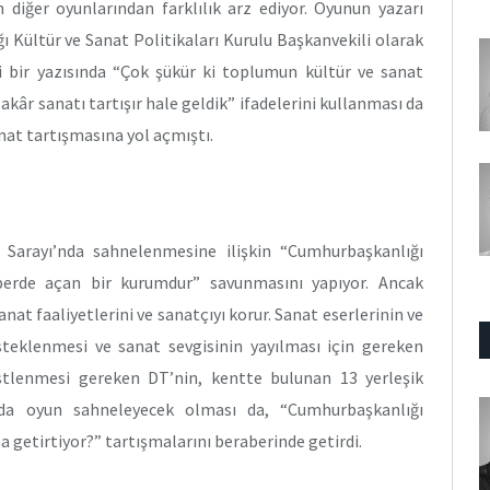
 diğer oyunlarından farklılık arz ediyor. Oyunun yazarı
 Kültür ve Sanat Politikaları Kurulu Başkanvekili olarak
ki bir yazısında “Çok şükür ki toplumun kültür ve sanat
âr sanatı tartışır hale geldik” ifadelerini kullanması da
at tartışmasına yol açmıştı.
 Sarayı’nda sahnelenmesine ilişkin “Cumhurbaşkanlığı
 perde açan bir kurumdur” savunmasını yapıyor. Ancak
at faaliyetlerini ve sanatçıyı korur. Sanat eserlerinin ve
steklenmesi ve sanat sevgisinin yayılması için gereken
stlenmesi gereken DT’nin, kentte bulunan 13 yerleşik
’nda oyun sahneleyecek olması da, “Cumhurbaşkanlığı
a getirtiyor?” tartışmalarını beraberinde getirdi.