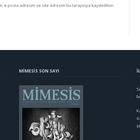
, e-posta adresim ve site adresim bu tarayıcıya kaydedilsin.
MİMESİS SON SAYI
İ
So
b
K
ö
ç