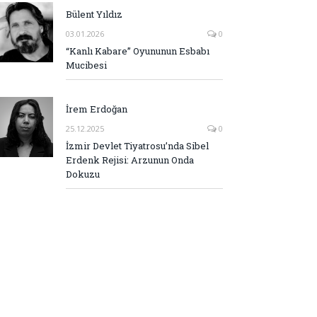
Bülent Yıldız
03.01.2026
0
“Kanlı Kabare” Oyununun Esbabı
Mucibesi
İrem Erdoğan
25.12.2025
0
İzmir Devlet Tiyatrosu’nda Sibel
Erdenk Rejisi: Arzunun Onda
Dokuzu