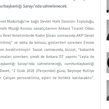
urbaşkanlığı Sarayı’nda sahnelenecek.
enel Müdürlüğü’ne bağlı Devlet Halk Dansları Topluluğu,
Halk Müziği Korosu sanatçılarının Ankara Ticaret Odası
sı Yerel Yönetimlerde Kadın Şûrası sonrasında AKP Genel
rilmiş” ve daha da kötüsü, gösterileri sürerken Emine
ım bıraktırılmıştı! Sanat camiasında, bizzat, “bakanlık
şmaları sürerken, şimdi de Ankara DT yapımı “Leyla ile
kanlığı Sarayı’nda sahneleneceği, cumhurbaşkanlığı
u. Davet; “2 Ocak 2020 (Perşembe) günü, Beştepe Külliye
Çalışan personelimiz, eşleri ile birlikte katılacaktır.”