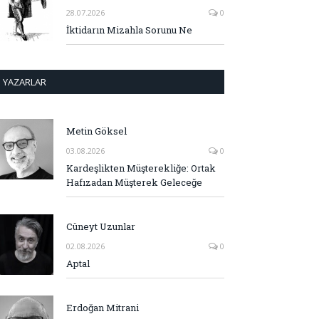
28.07.2026
0
İktidarın Mizahla Sorunu Ne
YAZARLAR
Metin Göksel
03.08.2026
0
Kardeşlikten Müşterekliğe: Ortak
Hafızadan Müşterek Geleceğe
Cüneyt Uzunlar
02.08.2026
0
Aptal
Erdoğan Mitrani