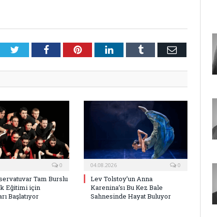
Twitter
Facebook
Pinterest
LinkedIn
Tumblr
E-
Posta
0
04.08.2026
0
ervatuvar Tam Burslu
Lev Tolstoy’un Anna
k Eğitimi için
Karenina’sı Bu Kez Bale
rı Başlatıyor
Sahnesinde Hayat Buluyor