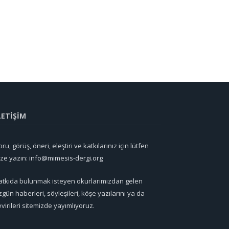
LETİŞİM
ru, görüş, öneri, eleştiri ve katkılarınız için lütfen
ize yazın:
info@mimesis-dergi.org
atkıda bulunmak isteyen okurlarımızdan gelen
zgün haberleri, söyleşileri, köşe yazılarını ya da
evirileri sitemizde yayımlıyoruz.