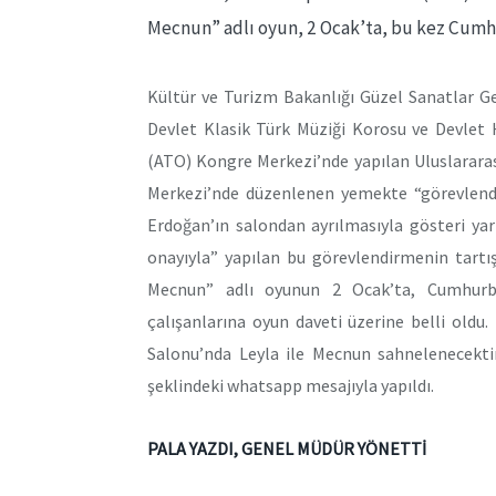
Mecnun” adlı oyun, 2 Ocak’ta, bu kez Cumh
Kültür ve Turizm Bakanlığı Güzel Sanatlar G
Devlet Klasik Türk Müziği Korosu ve Devlet 
(ATO) Kongre Merkezi’nde yapılan Uluslarara
Merkezi’nde düzenlenen yemekte “görevlendi
Erdoğan’ın salondan ayrılmasıyla gösteri yar
onayıyla” yapılan bu görevlendirmenin tartı
Mecnun” adlı oyunun 2 Ocak’ta, Cumhurbaş
çalışanlarına oyun daveti üzerine belli old
Salonu’nda Leyla ile Mecnun sahnelenecektir. 
şeklindeki whatsapp mesajıyla yapıldı.
PALA YAZDI, GENEL MÜDÜR YÖNETTİ