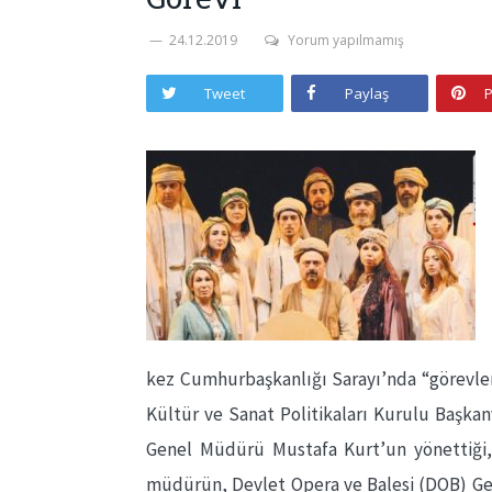
24.12.2019
Yorum yapılmamış
Tweet
Paylaş
P
kez Cumhurbaşkanlığı Sarayı’nda “görevlen
Kültür ve Sanat Politikaları Kurulu Başkan
Genel Müdürü Mustafa Kurt’un yönettiği, 
müdürün, Devlet Opera ve Balesi (DOB) Gen