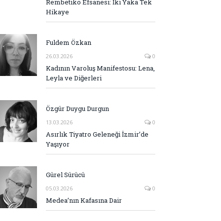
Rembetiko Efsanesi: İki Yaka Tek
Hikaye
Fuldem Özkan
26.03.2026
0
Kadının Varoluş Manifestosu: Lena,
Leyla ve Diğerleri
Özgür Duygu Durgun
13.03.2026
0
Asırlık Tiyatro Geleneği İzmir’de
Yaşıyor
Gürel Sürücü
05.03.2026
0
Medea’nın Kafasına Dair