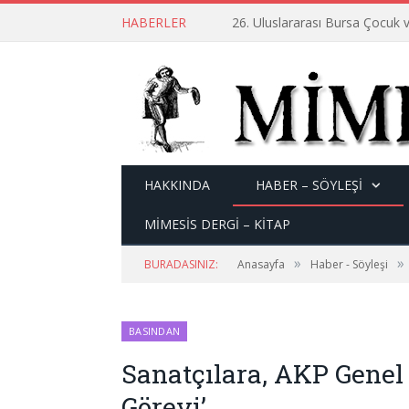
HABERLER
26. Uluslararası Bursa Çocuk v
HAKKINDA
HABER – SÖYLEŞI
MİMESİS DERGİ – KİTAP
»
»
BURADASINIZ:
Anasayfa
Haber - Söyleşi
BASINDAN
Sanatçılara, AKP Genel
Görevi’