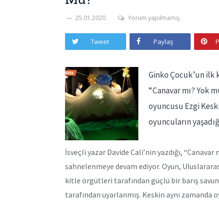
25.01.2020
Yorum yapılmamış
Tweet
Paylaş
P
Ginko Çocuk’un ilk 
“Canavar mı? Yok m
oyuncusu Ezgi Keski
oyuncuların yaşadığ
İsveçli yazar Davide Cali’nin yazdığı, “Canava
sahnelenmeye devam ediyor. Oyun, Uluslararas
kitle örgütleri tarafından güçlü bir barış sav
tarafından uyarlanmış. Keskin aynı zamanda o