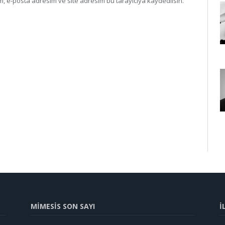
, e-posta adresim ve site adresim bu tarayıcıya kaydedilsin.
MİMESİS SON SAYI
İ