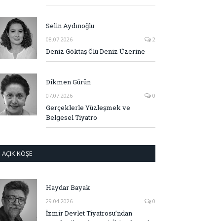
Selin Aydınoğlu
08.07.2026
2
Deniz Göktaş Ölü Deniz Üzerine
Dikmen Gürün
07.07.2026
0
Gerçeklerle Yüzleşmek ve
Belgesel Tiyatro
AÇIK KÖŞE
Haydar Bayak
29.04.2026
0
İzmir Devlet Tiyatrosu’ndan