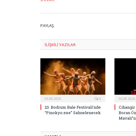
PAYLAŞ.
ILIŞKILI
YAZILAR
06.08.2026
0
06.08.2026
23. Bodrum Bale Festivali’nde
Cihangir
“Pinokyo.exe” Sahnelenecek
Boran Öz
Mavalı”nı