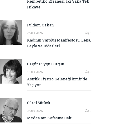
Rembetiko Efsanesi: İki Yaka Tek
Hikaye
Fuldem Özkan
26.03.2026
0
Kadının Varoluş Manifestosu: Lena,
Leyla ve Diğerleri
Özgür Duygu Durgun
13.03.2026
0
Asırlık Tiyatro Geleneği İzmir’de
Yaşıyor
Gürel Sürücü
05.03.2026
0
Medea’nın Kafasına Dair