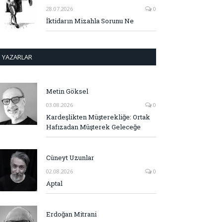
28.07.2026
0
İktidarın Mizahla Sorunu Ne
YAZARLAR
Metin Göksel
03.08.2026
0
Kardeşlikten Müşterekliğe: Ortak
Hafızadan Müşterek Geleceğe
Cüneyt Uzunlar
02.08.2026
0
Aptal
Erdoğan Mitrani