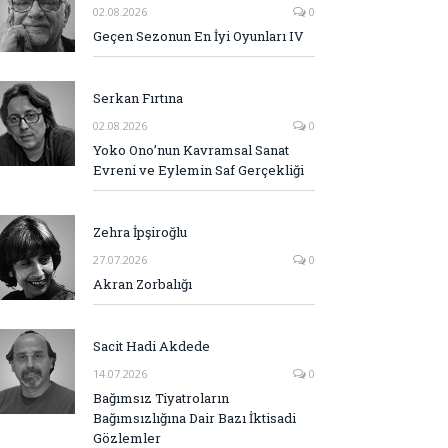
02.08.2026
0
Geçen Sezonun En İyi Oyunları IV
Serkan Fırtına
02.08.2026
0
Yoko Ono’nun Kavramsal Sanat
Evreni ve Eylemin Saf Gerçekliği
Zehra İpşiroğlu
27.07.2026
0
Akran Zorbalığı
Sacit Hadi Akdede
14.07.2026
0
Bağımsız Tiyatroların
Bağımsızlığına Dair Bazı İktisadi
Gözlemler