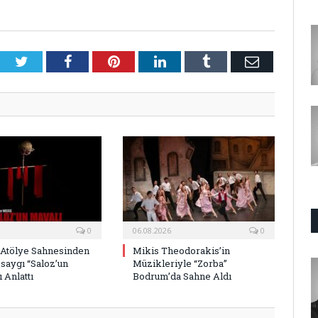
Twitter
Facebook
Pinterest
LinkedIn
Tumblr
E-
Posta
0
06.08.2026
0
 Atölye Sahnesinden
Mikis Theodorakis’in
saygı “Saloz’un
Müzikleriyle “Zorba”
 Anlattı
Bodrum’da Sahne Aldı