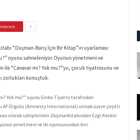
+
interest
kitabı “Düşman-Barış İçin Bir Kitap”ın uyarlaması
u?” oyunu sahneleniyor. Oyunun yönetmeni ve
n ile “Canavar mı? Yok mu?”yu, çocuk tiyatrosunu ve
ı zorlukları konuştuk.
r mı? Yok mu?” oyunu Ginko Tiyatro tarafından
ı Af Örgütü (Amnesty International) olmak üzere çeşitli
unusu olarak sahiplenilen
Düşman
kitabından Ezgi Keskin
yunun yönetmeni ve iki oyuncusundan biri.