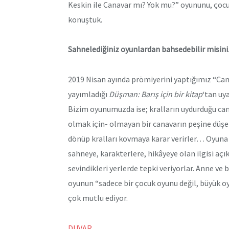
Keskin ile Canavar mı? Yok mu?” oyununu, çocuk
konuştuk.
Sahnelediğiniz oyunlardan bahsedebilir misiniz
2019 Nisan ayında prömiyerini yaptığımız “Can
yayımladığı
Düşman: Barış için bir kitap
‘tan uy
Bizim oyunumuzda ise; kralların uydurduğu ca
olmak için- olmayan bir canavarın peşine düşer
dönüp kralları kovmaya karar verirler… Oyuna ç
sahneye, karakterlere, hikâyeye olan ilgisi açık
sevindikleri yerlerde tepki veriyorlar. Anne v
oyunun “sadece bir çocuk oyunu değil, büyük oy
çok mutlu ediyor.
DUVAR