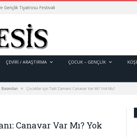
e Gençlik Tiyatrosu Festivali
ÇEVİRİ / ARAŞTIRMA
ÇOCUK – GENÇLIK
KÖŞE
»
Basından
Çocuklar için Tatil Zamanı: Canavar Var Mı? Yok Mu?
manı: Canavar Var Mı? Yok