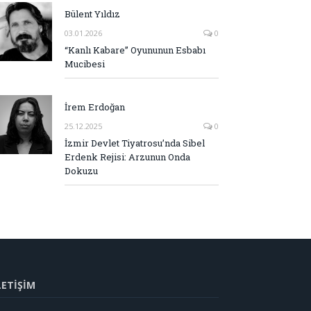
Bülent Yıldız
03.01.2026
0
“Kanlı Kabare” Oyununun Esbabı
Mucibesi
İrem Erdoğan
25.12.2025
0
İzmir Devlet Tiyatrosu’nda Sibel
Erdenk Rejisi: Arzunun Onda
Dokuzu
LETİŞİM