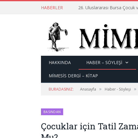
HABERLER
26. Uluslararası Bursa Çocuk v
HAKKINDA
HABER – SÖYLEŞI
MİMESİS DERGİ – KİTAP
»
»
BURADASINIZ:
Anasayfa
Haber - Söyleşi
BASINDAN
Çocuklar için Tatil Za
Mu?