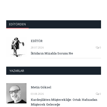
EDITÖRDEN
EDİTÖR
28.07.2026
0
İktidarın Mizahla Sorunu Ne
YAZARLAR
Metin Göksel
03.08.2026
0
Kardeşlikten Müşterekliğe: Ortak Hafızadan
Müşterek Geleceğe