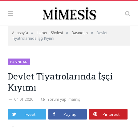
»
»
»
Anasayfa
Haber - Söyleşi
Basından
Devlet
Tiyatrolarında İşçi Kıyımı
BASINDAN
Devlet Tiyatrolarında İşçi
Kıyımı
04.01.2020
Yorum yapılmamış
Tweet
Paylaş
Pinterest
+