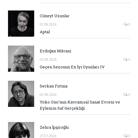
Cüneyt Uzunlar
02.08.2026
0
Aptal
Erdoğan Mitrani
02.08.2026
0
Geçen Sezonun En İyi Oyunları IV
Serkan Fırtına
02.08.2026
0
Yoko Ono’nun Kavramsal Sanat Evreni ve
Eylemin Saf Gerçekliği
Zehra İpşiroğlu
27.07.2026
0