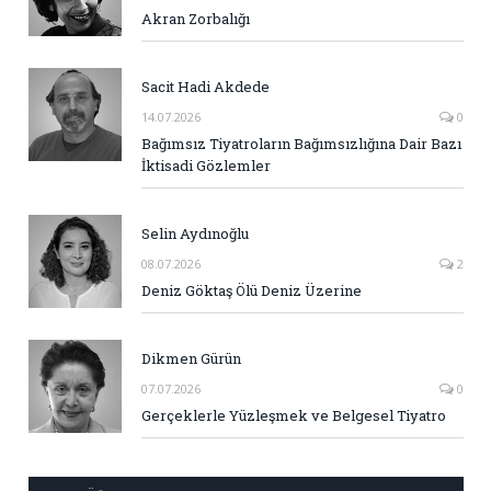
Akran Zorbalığı
Sacit Hadi Akdede
14.07.2026
0
Bağımsız Tiyatroların Bağımsızlığına Dair Bazı
İktisadi Gözlemler
Selin Aydınoğlu
08.07.2026
2
Deniz Göktaş Ölü Deniz Üzerine
Dikmen Gürün
07.07.2026
0
Gerçeklerle Yüzleşmek ve Belgesel Tiyatro