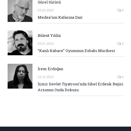
Gürel Sürücü
05.03.2026
0
Medea’nın Kafasına Dair
Bülent Yıldız
03.01.2026
0
“Kanlı Kabare” Oyununun Esbabı Mucibesi
İrem Erdoğan
25.12.2025
0
İzmir Devlet Tiyatrosu’nda Sibel Erdenk Rejisi:
Arzunun Onda Dokuzu