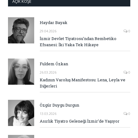
AÇIK KÖŞE
Haydar Bayak
29.04.2026
0
İzmir Devlet Tiyatrosu’ndan Rembetiko
Efsanesi: İki Yaka Tek Hikaye
Fuldem Özkan
26.03.2026
0
Kadının Varoluş Manifestosu: Lena, Leyla ve
Diğerleri
Özgür Duygu Durgun
13.03.2026
0
Asırlık Tiyatro Geleneği İzmir’de Yaşıyor