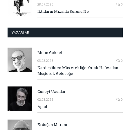
28.07.2026
0
İktidarın Mizahla Sorunu Ne
YAZARLAR
Metin Göksel
03.08.2026
0
Kardeşlikten Müşterekliğe: Ortak Hafızadan
Müşterek Geleceğe
Cüneyt Uzunlar
02.08.2026
0
Aptal
Erdoğan Mitrani