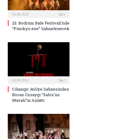
06.08.2026
0
23. Bodrum Bale Festivali’nde
“Pinokyo.exe” Sahnelenecek
06.08.2026
0
Cihangir Atölye Sahnesinden
Boran Özsaygı “Saloz’un
Mavalı”nı Anlattı