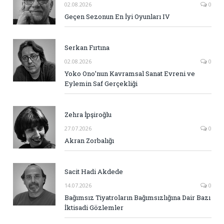
02.08.2026
0
Geçen Sezonun En İyi Oyunları IV
Serkan Fırtına
02.08.2026
0
Yoko Ono’nun Kavramsal Sanat Evreni ve
Eylemin Saf Gerçekliği
Zehra İpşiroğlu
27.07.2026
0
Akran Zorbalığı
Sacit Hadi Akdede
14.07.2026
0
Bağımsız Tiyatroların Bağımsızlığına Dair Bazı
İktisadi Gözlemler