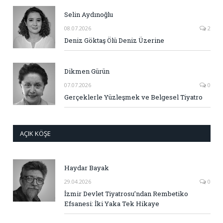
Selin Aydınoğlu
08.07.2026
2
Deniz Göktaş Ölü Deniz Üzerine
Dikmen Gürün
07.07.2026
0
Gerçeklerle Yüzleşmek ve Belgesel Tiyatro
AÇIK KÖŞE
Haydar Bayak
29.04.2026
0
İzmir Devlet Tiyatrosu’ndan Rembetiko
Efsanesi: İki Yaka Tek Hikaye