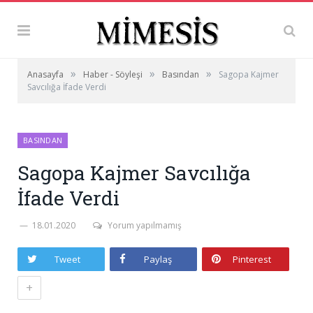
»
»
»
Anasayfa
Haber - Söyleşi
Basından
Sagopa Kajmer
Savcılığa İfade Verdi
BASINDAN
Sagopa Kajmer Savcılığa
İfade Verdi
18.01.2020
Yorum yapılmamış
Tweet
Paylaş
Pinterest
+