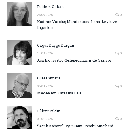
Fuldem Özkan
26.03.2026
0
Kadının Varoluş Manifestosu: Lena, Leyla ve
Diğerleri
Özgür Duygu Durgun
13.03.2026
0
Asırlık Tiyatro Geleneği İzmir’de Yaşıyor
Gürel Sürücü
05.03.2026
0
Medea’nın Kafasına Dair
Bülent Yıldız
03.01.2026
0
“Kanlı Kabare” Oyununun Esbabı Mucibesi