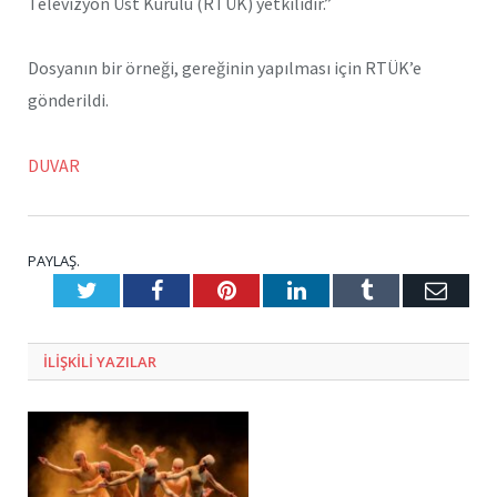
Televizyon Üst Kurulu (RTÜK) yetkilidir.”
Dosyanın bir örneği, gereğinin yapılması için RTÜK’e
gönderildi.
DUVAR
PAYLAŞ.
Twitter
Facebook
Pinterest
LinkedIn
Tumblr
E-
Posta
ILIŞKILI
YAZILAR