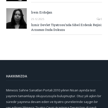
İrem Erdoğan
25.12.2025
0
İzmir Devlet Tiyatrosu’nda Sibel Erdenk Rejisi:
Arzunun Onda Dokuzu
HAKKIMIZDA
Mimesis Sahne Sanatları Portali 2010 yılının Nisan ayında test
yayınını tamamlayıp okuyucusuyla buluşmuştur. Otuz yılı aşkın bir
süredir yayınına devam eden ve tiyatro çevrelerinde saygın bir
yer edinen Mimesis Tiyatro Çeviri Araştırma Dergisi’nin düzeyli