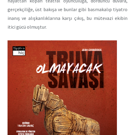
hayattan kopan teatral oyunculuğa, dördüncü duvara,
gerçekçiliğe, üst bakışa ve bunlar gibi basmakalıp tiyatro
inanış ve alışkanlıklarına karşı çıkış, bu mütevazi ekibin
itici gücü olmuştur.