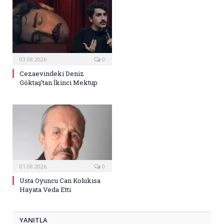
03.08.2026
0
Cezaevindeki Deniz
Göktaş’tan İkinci Mektup
01.08.2026
0
Usta Oyuncu Can Kolukısa
Hayata Veda Etti
YANITLA