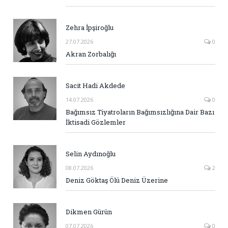
Zehra İpşiroğlu
27.07.2026
0
Akran Zorbalığı
Sacit Hadi Akdede
14.07.2026
0
Bağımsız Tiyatroların Bağımsızlığına Dair Bazı
İktisadi Gözlemler
Selin Aydınoğlu
08.07.2026
2
Deniz Göktaş Ölü Deniz Üzerine
Dikmen Gürün
07.07.2026
0