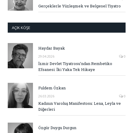
Gerçeklerle Yüzleşmek ve Belgesel Tiyatro
AÇIK KÖŞE
Haydar Bayak
29.04.2026
0
İzmir Devlet Tiyatrosu’ndan Rembetiko
Efsanesi: İki Yaka Tek Hikaye
Fuldem Özkan
26.03.2026
0
Kadının Varoluş Manifestosu: Lena, Leyla ve
Diğerleri
Özgür Duygu Durgun