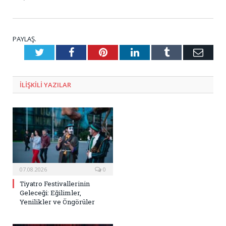
PAYLAŞ.
Twitter
Facebook
Pinterest
LinkedIn
Tumblr
E-
Posta
ILIŞKILI
YAZILAR
07.08.2026
0
Tiyatro Festivallerinin
Geleceği: Eğilimler,
Yenilikler ve Öngörüler