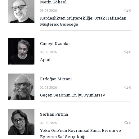
Metin Göksel
03.08.2026
0
Kardeşlikten Müşterekliğe: Ortak Hafızadan
Müşterek Geleceğe
Cüneyt Uzunlar
02.08.2026
0
Aptal
Erdoğan Mitrani
02.08.2026
0
Geçen Sezonun En İyi Oyunları IV
Serkan Fırtına
02.08.2026
0
Yoko Ono’nun Kavramsal Sanat Evreni ve
Eylemin Saf Gerçekliği