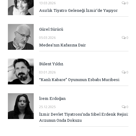
13.03.2026
0
Asırlık Tiyatro Geleneği İzmir’de Yaşıyor
Gürel Sürücü
05.03.2026
0
Medea’nın Kafasına Dair
Bülent Yıldız
03.01.2026
0
“Kanlı Kabare” Oyununun Esbabı Mucibesi
İrem Erdoğan
25.12.2025
0
İzmir Devlet Tiyatrosu’nda Sibel Erdenk Rejisi:
Arzunun Onda Dokuzu