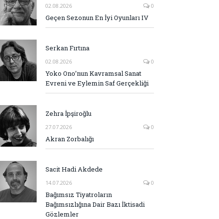
02.08.2026
0
Geçen Sezonun En İyi Oyunları IV
Serkan Fırtına
02.08.2026
0
Yoko Ono’nun Kavramsal Sanat
Evreni ve Eylemin Saf Gerçekliği
Zehra İpşiroğlu
27.07.2026
0
Akran Zorbalığı
Sacit Hadi Akdede
14.07.2026
0
Bağımsız Tiyatroların
Bağımsızlığına Dair Bazı İktisadi
Gözlemler