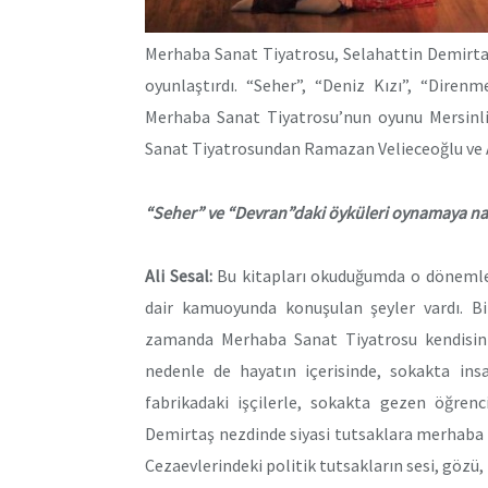
Merhaba Sanat Tiyatrosu, Selahattin Demirtaş’
oyunlaştırdı. “Seher”, “Deniz Kızı”, “Diren
Merhaba Sanat Tiyatrosu’nun oyunu Mersinli 
Sanat Tiyatrosundan Ramazan Velieceoğlu ve A
“Seher” ve “Devran”daki öyküleri oynamaya nas
Ali Sesal:
Bu kitapları okuduğumda o dönemler
dair kamuoyunda konuşulan şeyler vardı. B
zamanda Merhaba Sanat Tiyatrosu kendisini
nedenle de hayatın içerisinde, sokakta insa
fabrikadaki işçilerle, sokakta gezen öğrenc
Demirtaş nezdinde siyasi tutsaklara merhaba d
Cezaevlerindeki politik tutsakların sesi, gözü, 