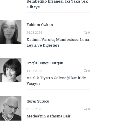
Rembetiko Efsanesi: İki Yaka Tek
Hikaye
Fuldem Özkan
26.03.2026
0
Kadının Varoluş Manifestosu: Lena,
Leyla ve Diğerleri
Özgür Duygu Durgun
13.03.2026
0
Asırlık Tiyatro Geleneği İzmir’de
Yaşıyor
Gürel Sürücü
05.03.2026
0
Medea’nın Kafasına Dair