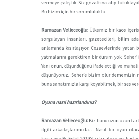
vermeye çalıştık. Siz gözaltına alıp tutuklayab
Bu bizim için bir sorumluluktu.
Ramazan Velieceoğlu:
Ülkemiz bir kaos içeris
sorgulayan insanları, gazetecileri, bilim ad
anlamında kısırlaşıyor. Cezaevlerinde yatan 
yatmalarını gerektiren bir durum yok. Seher’
Yani onun, düşündüğünü ifade ettiği ve muhalif 
düşünüyoruz. Seher’e bizim olur dememizin ne
buna sanatımızla karşı koyabilmek, bir ses ver
Oyuna nasıl hazırlandınız?
Ramazan Velieceoğlu:
Biz bunu uzun uzun tartı
ilgili arkadaşlarımızla… Nasıl bir oyun ola
karar verdik. Eylül 2019’da da çalışmaya başlad