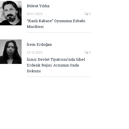
Bülent Yıldız
03.01.2026
0
“Kanlı Kabare” Oyununun Esbabı
Mucibesi
İrem Erdoğan
25.12.2025
0
İzmir Devlet Tiyatrosu’nda Sibel
Erdenk Rejisi: Arzunun Onda
Dokuzu