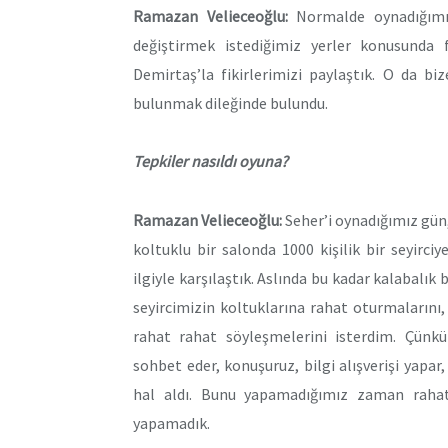
Ramazan Velieceoğlu:
Normalde oynadığımız
değiştirmek istediğimiz yerler konusunda f
Demirtaş’la fikirlerimizi paylaştık. O da bi
bulunmak dileğinde bulundu.
Tepkiler nasıldı oyuna?
Ramazan Velieceoğlu:
Seher’i oynadığımız gün,
koltuklu bir salonda 1000 kişilik bir seyirci
ilgiyle karşılaştık. Aslında bu kadar kalabalı
seyircimizin koltuklarına rahat oturmalarını
rahat rahat söyleşmelerini isterdim. Çünkü
sohbet eder, konuşuruz, bilgi alışverişi yapar,
hal aldı. Bunu yapamadığımız zaman rahatsı
yapamadık.