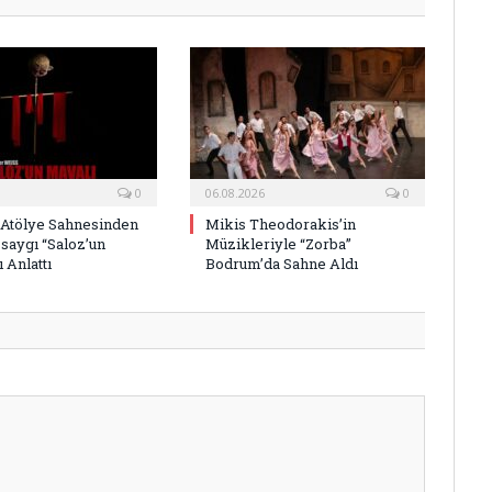
0
06.08.2026
0
 Atölye Sahnesinden
Mikis Theodorakis’in
saygı “Saloz’un
Müzikleriyle “Zorba”
 Anlattı
Bodrum’da Sahne Aldı