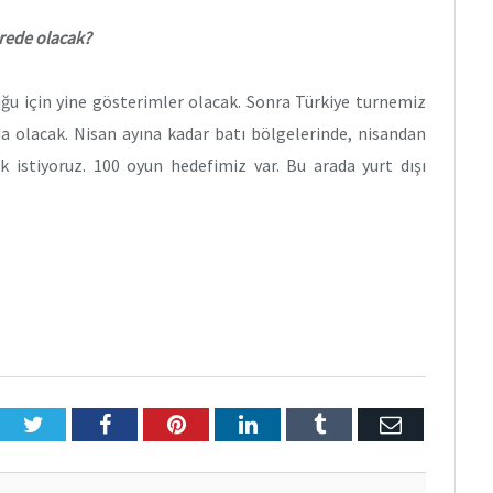
erede olacak?
uğu için yine gösterimler olacak. Sonra Türkiye turnemiz
da olacak. Nisan ayına kadar batı bölgelerinde, nisandan
istiyoruz. 100 oyun hedefimiz var. Bu arada yurt dışı
Twitter
Facebook
Pinterest
LinkedIn
Tumblr
E-
Posta