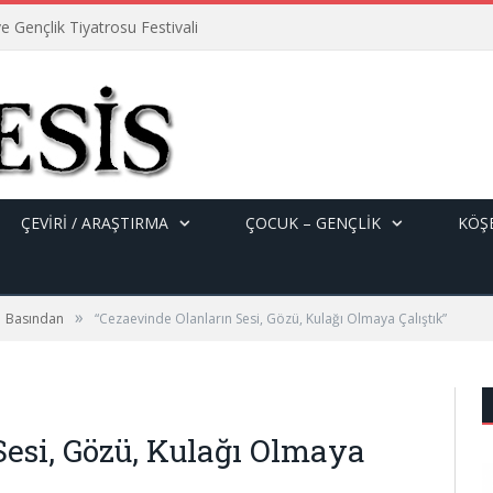
e Gençlik Tiyatrosu Festivali
ÇEVİRİ / ARAŞTIRMA
ÇOCUK – GENÇLIK
KÖŞE
»
Basından
“Cezaevinde Olanların Sesi, Gözü, Kulağı Olmaya Çalıştık”
Sesi, Gözü, Kulağı Olmaya