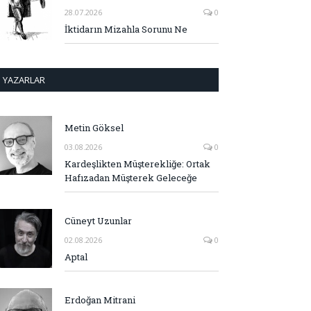
28.07.2026
0
İktidarın Mizahla Sorunu Ne
YAZARLAR
Metin Göksel
03.08.2026
0
Kardeşlikten Müşterekliğe: Ortak
Hafızadan Müşterek Geleceğe
Cüneyt Uzunlar
02.08.2026
0
Aptal
Erdoğan Mitrani