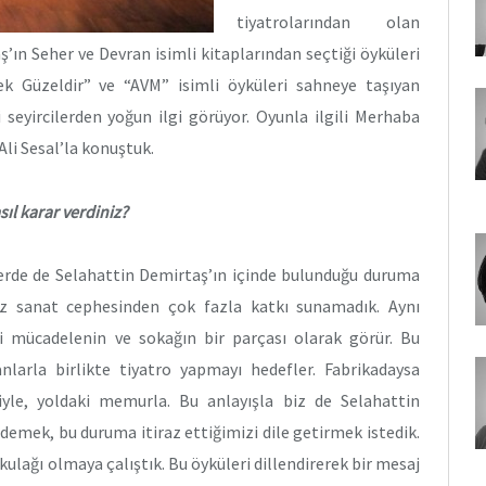
tiyatrolarından olan
ın Seher ve Devran isimli kitaplarından seçtiği öyküleri
mek Güzeldir” ve “AVM” isimli öyküleri sahneye taşıyan
seyircilerden yoğun ilgi görüyor. Oyunla ilgili Merhaba
li Sesal’la konuştuk.
ıl karar verdiniz?
de de Selahattin Demirtaş’ın içinde bulunduğu duruma
iz sanat cephesinden çok fazla katkı sunamadık. Aynı
 mücadelenin ve sokağın bir parçası olarak görür. Bu
nlarla birlikte tiyatro yapmayı hedefler. Fabrikadaysa
iyle, yoldaki memurla. Bu anlayışla biz de Selahattin
emek, bu duruma itiraz ettiğimizi dile getirmek istedik.
kulağı olmaya çalıştık. Bu öyküleri dillendirerek bir mesaj