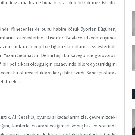
ilirsiniz ama biz de buna itiraz edebiliriz demek istedik.
inde. Yönetenler de bunu habire körüklüyorlar. Düşünen,
amlarını cezaevlerine atıyorlar. Böylece ülkede düşünce
bazı insanlara dönüp baktığımızda onların cezaevlerinde
in Yazarı Selahattin Demirtaş’ı bu kategoride görüyoruz.
bir politikacı olduğu için cezaevinde bilerek yatırıldığını
deni bu olumsuzluklara karşı bir tavırdı. Sanatçı olarak
ebilmekti.
ştık, Ali Sesal’la, oyuncu arkadaşlarımızla, çevremizdeki
cağını, kimlerle çıkarabileceğimizi konuştuk ve sonunda
ık. Oyunu çalışırken de birçok zorlukla karşılaştık. Çünkü