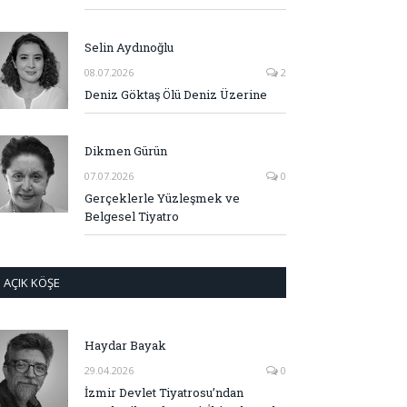
Selin Aydınoğlu
08.07.2026
2
Deniz Göktaş Ölü Deniz Üzerine
Dikmen Gürün
07.07.2026
0
Gerçeklerle Yüzleşmek ve
Belgesel Tiyatro
AÇIK KÖŞE
Haydar Bayak
29.04.2026
0
İzmir Devlet Tiyatrosu’ndan