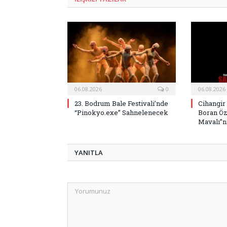
06.08.2026
0
06.08.2026
23. Bodrum Bale Festivali’nde
Cihangir
“Pinokyo.exe” Sahnelenecek
Boran Öz
Mavalı”nı
YANITLA