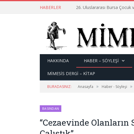
HABERLER
26. Uluslararası Bursa Çocuk v
HAKKINDA
HABER – SÖYLEŞI
MİMESİS DERGİ – KİTAP
»
»
BURADASINIZ:
Anasayfa
Haber - Söyleşi
BASINDAN
“Cezaevinde Olanların 
Çalıştık”