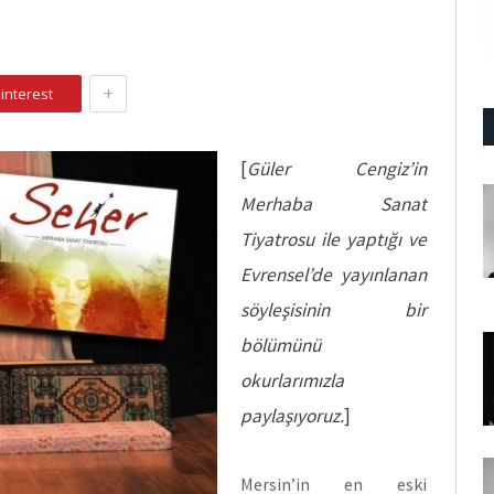
+
interest
[
Güler Cengiz’in
Merhaba Sanat
Tiyatrosu ile yaptığı ve
Evrensel’de yayınlanan
söyleşisinin bir
bölümünü
okurlarımızla
paylaşıyoruz.
]
Mersin’in en eski