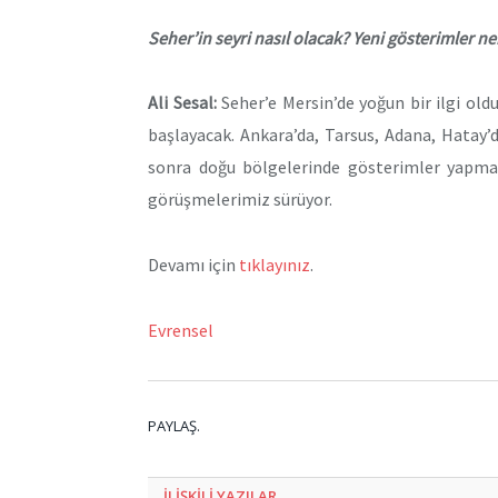
Seher’in seyri nasıl olacak? Yeni gösterimler n
Ali Sesal:
Seher’e Mersin’de yoğun bir ilgi old
başlayacak. Ankara’da, Tarsus, Adana, Hatay’
sonra doğu bölgelerinde gösterimler yapmak 
görüşmelerimiz sürüyor.
Devamı için
tıklayınız
.
Evrensel
PAYLAŞ.
ILIŞKILI
YAZILAR