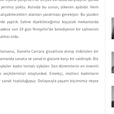
erimiz yoktu. Aslında bu sorun, ülkenin ayıbıdır. Hem
alışabilecekleri alanları yaratması gerekiyor. Bu yüzden
erde yaptık. Sahne diyebileceğimiz küçücük mekanlarda
 Sadece son 10 gün Yenişehir’de belediyenin bir sahnesini
atkısı oldu.
rlarsanız, Daniela Carrara gözaltına alınıp öldürülen bir
zamanda sanata ve sanatın gücüne karşı bir saldırıydı. Biz
 öyküler kadın temalı öyküler. Son dönemlerin en önemli
 seçkilerimizi oluşturduk. Emekçi, mülteci kadınların
ir sanat topluluğuyuz. Dolayısıyla yaşam biçimimiz neyse