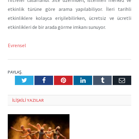
filtreler tasarlandı. Site üzerinden, istenilen merkez ve
etkinlik türüne göre arama yapılabiliyor. İleri tarihli
etkinliklere kolayca erişilebilirken, ücretsiz ve ücretli
etkinlikleri de bir arada görme imkanı sunuyor.
Evrensel
PAYLAŞ.
Twitter
Facebook
Pinterest
LinkedIn
Tumblr
E-
Posta
ILIŞKILI
YAZILAR