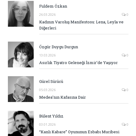
Fuldem Özkan
26.03.2026
0
Kadının Varoluş Manifestosu: Lena, Leyla ve
Diğerleri
Özgür Duygu Durgun
13.03.2026
0
Asırlık Tiyatro Geleneği İzmir’de Yaşıyor
Gürel Sürücü
05.03.2026
0
Medea’nın Kafasına Dair
Bülent Yıldız
03.01.2026
0
“Kanlı Kabare” Oyununun Esbabı Mucibesi