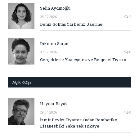
Selin Aydınoğlu
08.07.2026
2
Deniz Göktaş Ölü Deniz Üzerine
Dikmen Gürün
07.07.2026
0
Gerçeklerle Yüzleşmek ve Belgesel Tiyatro
AÇIK KÖŞE
Haydar Bayak
29.04.2026
0
İzmir Devlet Tiyatrosu’ndan Rembetiko
Efsanesi: İki Yaka Tek Hikaye