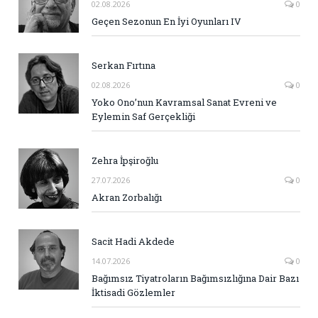
02.08.2026
0
Geçen Sezonun En İyi Oyunları IV
Serkan Fırtına
02.08.2026
0
Yoko Ono’nun Kavramsal Sanat Evreni ve
Eylemin Saf Gerçekliği
Zehra İpşiroğlu
27.07.2026
0
Akran Zorbalığı
Sacit Hadi Akdede
14.07.2026
0
Bağımsız Tiyatroların Bağımsızlığına Dair Bazı
İktisadi Gözlemler