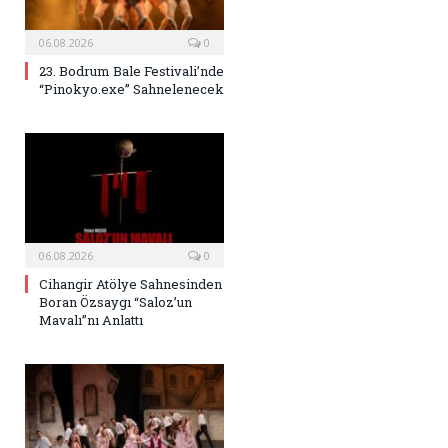
06.08.2026
0
23. Bodrum Bale Festivali’nde
“Pinokyo.exe” Sahnelenecek
06.08.2026
0
Cihangir Atölye Sahnesinden
Boran Özsaygı “Saloz’un
Mavalı”nı Anlattı