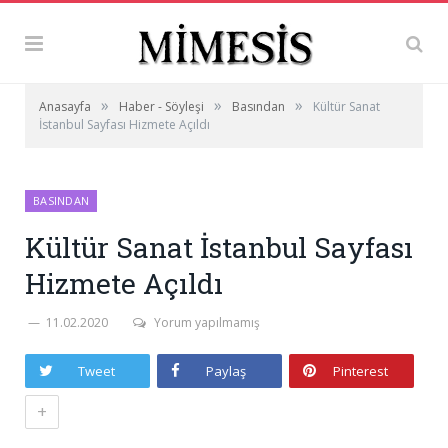
»
»
»
Anasayfa
Haber - Söyleşi
Basından
Kültür Sanat
İstanbul Sayfası Hizmete Açıldı
BASINDAN
Kültür Sanat İstanbul Sayfası
Hizmete Açıldı
11.02.2020
Yorum yapılmamış
Tweet
Paylaş
Pinterest
+