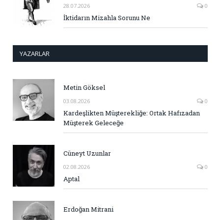
28.07.2026
0
İktidarın Mizahla Sorunu Ne
YAZARLAR
Metin Göksel
03.08.2026
0
Kardeşlikten Müşterekliğe: Ortak Hafızadan
Müşterek Geleceğe
Cüneyt Uzunlar
02.08.2026
0
Aptal
Erdoğan Mitrani