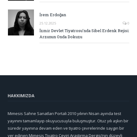
İrem Erdoğan
25.12.2025
0
İzmir Devlet Tiyatrosu’nda Sibel Erdenk Rejisi:
Arzunun Onda Dokuzu
HAKKIMIZDA
Mimesis Sahne Sanatları Portali 2010 yılının Nisan ayında test
yayınını tamamlayıp okuyucusuyla buluşmuştur. Otuz yılı aşkın bir
süredir yayınına devam eden ve tiyatro çevrelerinde saygın bir
yer edinen Mimesis Tiyatro Çeviri Araştırma Dergisi’nin düzeyli