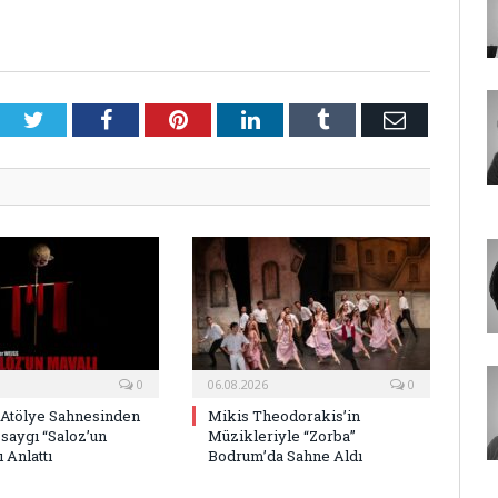
Twitter
Facebook
Pinterest
LinkedIn
Tumblr
E-
Posta
0
06.08.2026
0
 Atölye Sahnesinden
Mikis Theodorakis’in
saygı “Saloz’un
Müzikleriyle “Zorba”
 Anlattı
Bodrum’da Sahne Aldı