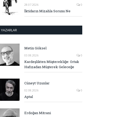
28.07.2026
0
İktidarın Mizahla Sorunu Ne
YAZARLAR
Metin Göksel
03.08.2026
0
Kardeşlikten Müşterekliğe: Ortak
Hafızadan Müşterek Geleceğe
Cüneyt Uzunlar
02.08.2026
0
Aptal
Erdoğan Mitrani