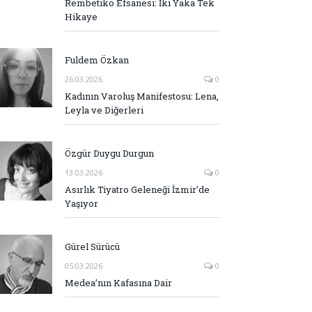
Rembetiko Efsanesi: İki Yaka Tek
Hikaye
Fuldem Özkan
26.03.2026
0
Kadının Varoluş Manifestosu: Lena,
Leyla ve Diğerleri
Özgür Duygu Durgun
13.03.2026
0
Asırlık Tiyatro Geleneği İzmir’de
Yaşıyor
Gürel Sürücü
05.03.2026
0
Medea’nın Kafasına Dair