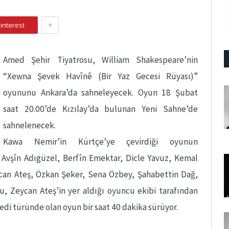
+
interest
Amed Şehir Tiyatrosu, William Shakespeare’nin
“Xewna Şevek Havînê (Bir Yaz Gecesi Rüyası)”
oyununu Ankara’da sahneleyecek. Oyun 18 Şubat
saat 20.00’de Kızılay’da bulunan Yeni Sahne’de
sahnelenecek.
Kawa Nemir’in Kürtçe’ye çevirdiği oyunun
. Avşîn Adıgüzel, Berfîn Emektar, Dicle Yavuz, Kemal
an Ateş, Özkan Şeker, Sena Özbey, Şahabettin Dağ,
u, Zeycan Ateş’in yer aldığı oyuncu ekibi tarafından
di türünde olan oyun bir saat 40 dakika sürüyor.