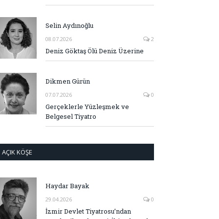
Selin Aydınoğlu
08.07.2026
2
Deniz Göktaş Ölü Deniz Üzerine
Dikmen Gürün
07.07.2026
0
Gerçeklerle Yüzleşmek ve
Belgesel Tiyatro
AÇIK KÖŞE
Haydar Bayak
29.04.2026
0
İzmir Devlet Tiyatrosu’ndan