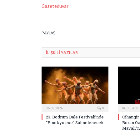
Gazeteduvar
PAYLAŞ.
ILIŞKILI
YAZILAR
06.08.2026
0
06.08.2026
23. Bodrum Bale Festivali’nde
Cihangir
“Pinokyo.exe” Sahnelenecek
Boran Öz
Mavalı”nı