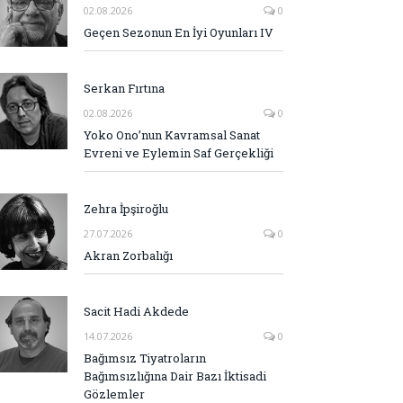
02.08.2026
0
Geçen Sezonun En İyi Oyunları IV
Serkan Fırtına
02.08.2026
0
Yoko Ono’nun Kavramsal Sanat
Evreni ve Eylemin Saf Gerçekliği
Zehra İpşiroğlu
27.07.2026
0
Akran Zorbalığı
Sacit Hadi Akdede
14.07.2026
0
Bağımsız Tiyatroların
Bağımsızlığına Dair Bazı İktisadi
Gözlemler