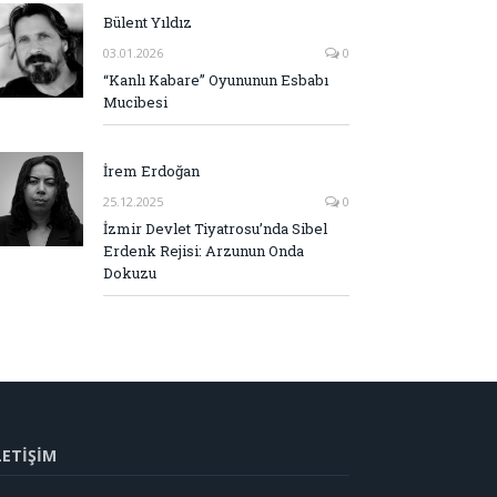
Bülent Yıldız
03.01.2026
0
“Kanlı Kabare” Oyununun Esbabı
Mucibesi
İrem Erdoğan
25.12.2025
0
İzmir Devlet Tiyatrosu’nda Sibel
Erdenk Rejisi: Arzunun Onda
Dokuzu
LETİŞİM