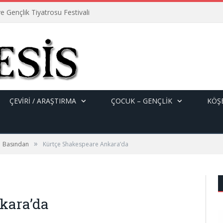
e Gençlik Tiyatrosu Festivali
ÇEVİRİ / ARAŞTIRMA
ÇOCUK – GENÇLIK
KÖŞE
»
Basından
Kürtçe Shakespeare Ankara’da
kara’da