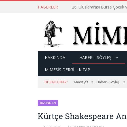
HABERLER
26. Uluslararası Bursa Çocuk v
HAKKINDA
HABER – SÖYLEŞI
MİMESİS DERGİ – KİTAP
»
»
BURADASINIZ:
Anasayfa
Haber - Söyleşi
BASINDAN
Kürtçe Shakespeare An