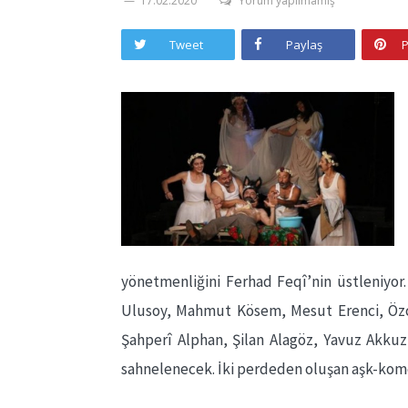
17.02.2020
Yorum yapılmamış
Tweet
Paylaş
P
yönetmenliğini Ferhad Feqî’nin üstleniyor
Ulusoy, Mahmut Kösem, Mesut Erenci, Özc
Şahperî Alphan, Şilan Alagöz, Yavuz Akkuz
sahnelenecek. İki perdeden oluşan aşk-kome