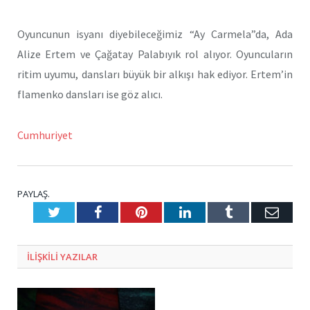
Oyuncunun isyanı diyebileceğimiz “Ay Carmela”da, Ada
Alize Ertem ve Çağatay Palabıyık rol alıyor. Oyuncuların
ritim uyumu, dansları büyük bir alkışı hak ediyor. Ertem’in
flamenko dansları ise göz alıcı.
Cumhuriyet
PAYLAŞ.
Twitter
Facebook
Pinterest
LinkedIn
Tumblr
E-
Posta
ILIŞKILI
YAZILAR