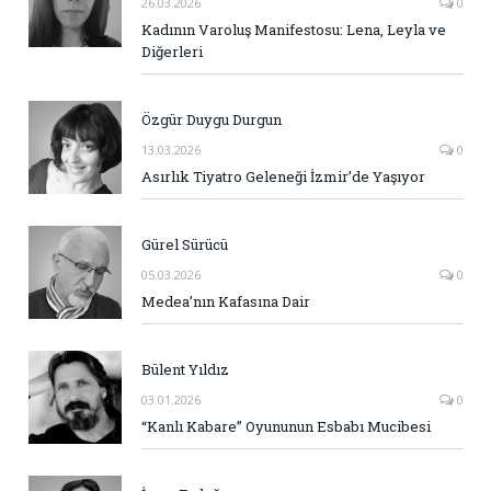
26.03.2026
0
Kadının Varoluş Manifestosu: Lena, Leyla ve
Diğerleri
Özgür Duygu Durgun
13.03.2026
0
Asırlık Tiyatro Geleneği İzmir’de Yaşıyor
Gürel Sürücü
05.03.2026
0
Medea’nın Kafasına Dair
Bülent Yıldız
03.01.2026
0
“Kanlı Kabare” Oyununun Esbabı Mucibesi