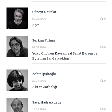
Cüneyt Uzunlar
02.08.2026
0
Aptal
Serkan Fırtına
02.08.2026
0
Yoko Ono’nun Kavramsal Sanat Evreni ve
Eylemin Saf Gerçekliği
Zehra İpşiroğlu
27.07.2026
0
Akran Zorbalığı
Sacit Hadi Akdede
14.07.2026
0