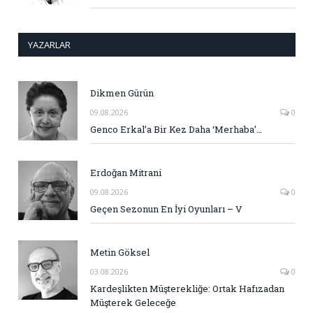
YAZARLAR
Dikmen Gürün
09.08.2026
0
Genco Erkal’a Bir Kez Daha ‘Merhaba’…
Erdoğan Mitrani
09.08.2026
0
Geçen Sezonun En İyi Oyunları – V
Metin Göksel
03.08.2026
0
Kardeşlikten Müşterekliğe: Ortak Hafızadan
Müşterek Geleceğe