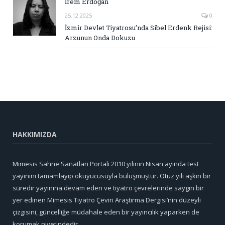
İrem Erdoğan
25.12.2025
0
İzmir Devlet Tiyatrosu’nda Sibel Erdenk Rejisi:
Arzunun Onda Dokuzu
HAKKIMIZDA
Mimesis Sahne Sanatları Portali 2010 yılının Nisan ayında test
yayınını tamamlayıp okuyucusuyla buluşmuştur. Otuz yılı aşkın bir
süredir yayınına devam eden ve tiyatro çevrelerinde saygın bir
yer edinen Mimesis Tiyatro Çeviri Araştırma Dergisi’nin düzeyli
çizgisini, güncelliğe müdahale eden bir yayıncılık yaparken de
korumak niyetindedir.