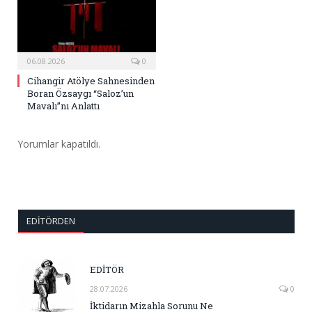
06.08.2026
0
Cihangir Atölye Sahnesinden
Boran Özsaygı “Saloz’un
Mavalı”nı Anlattı
Yorumlar kapatıldı.
EDITÖRDEN
EDİTÖR
28.07.2026
0
İktidarın Mizahla Sorunu Ne