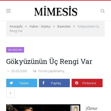
»
»
»
Anasayfa
Haber - Söyleşi
Basından
Gökyüzünün Üç
Rengi Var
BASINDAN
Gökyüzünün Üç Rengi Var
02.03.2020
Yorum yapılmamış
Tweet
Paylaş
Pinterest
+
[Öznur