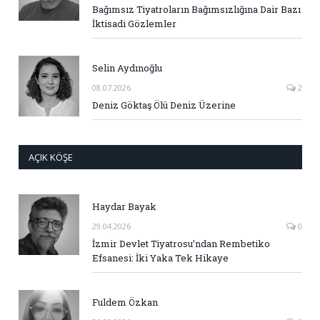
Bağımsız Tiyatroların Bağımsızlığına Dair Bazı
İktisadi Gözlemler
Selin Aydınoğlu
08.07.2026
2
Deniz Göktaş Ölü Deniz Üzerine
AÇIK KÖŞE
Haydar Bayak
29.04.2026
0
İzmir Devlet Tiyatrosu’ndan Rembetiko
Efsanesi: İki Yaka Tek Hikaye
Fuldem Özkan