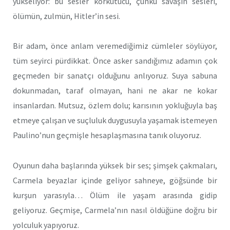
yükseliyor: bu sesler korkutucu, çünkü savaşın sesleri,
ölümün, zulmün, Hitler’in sesi.
Bir adam, önce anlam veremediğimiz cümleler söylüyor,
tüm seyirci pürdikkat. Önce asker sandığımız adamın çok
geçmeden bir sanatçı olduğunu anlıyoruz. Suya sabuna
dokunmadan, taraf olmayan, hani ne akar ne kokar
insanlardan. Mutsuz, özlem dolu; karısının yokluğuyla baş
etmeye çalışan ve suçluluk duygusuyla yaşamak istemeyen
Paulino’nun geçmişle hesaplaşmasına tanık oluyoruz.
Oyunun daha başlarında yüksek bir ses; şimşek çakmaları,
Carmela beyazlar içinde geliyor sahneye, göğsünde bir
kurşun yarasıyla… Ölüm ile yaşam arasında gidip
geliyoruz. Geçmişe, Carmela’nın nasıl öldüğüne doğru bir
yolculuk yapıyoruz.