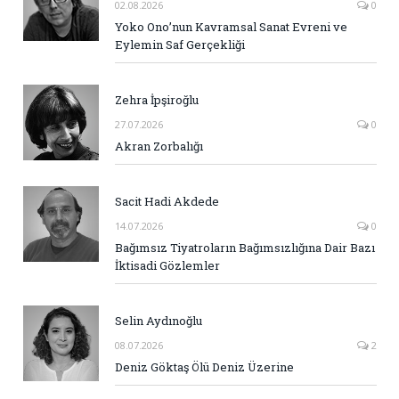
02.08.2026
0
Yoko Ono’nun Kavramsal Sanat Evreni ve
Eylemin Saf Gerçekliği
Zehra İpşiroğlu
27.07.2026
0
Akran Zorbalığı
Sacit Hadi Akdede
14.07.2026
0
Bağımsız Tiyatroların Bağımsızlığına Dair Bazı
İktisadi Gözlemler
Selin Aydınoğlu
08.07.2026
2
Deniz Göktaş Ölü Deniz Üzerine