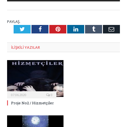
PAYLAŞ.
Twitter
Facebook
Pinterest
LinkedIn
Tumblr
E-
Posta
ILIŞKILI
YAZILAR
07.06.2020
0
Proje No2 / Hizmetçiler