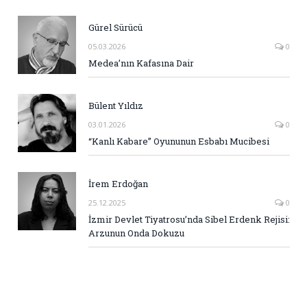
Gürel Sürücü
05.03.2026
0
Medea’nın Kafasına Dair
Bülent Yıldız
03.01.2026
0
“Kanlı Kabare” Oyununun Esbabı Mucibesi
İrem Erdoğan
25.12.2025
0
İzmir Devlet Tiyatrosu’nda Sibel Erdenk Rejisi:
Arzunun Onda Dokuzu