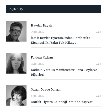
AÇIK KÖŞE
Haydar Bayak
29.04.2026
0
İzmir Devlet Tiyatrosu’ndan Rembetiko
Efsanesi: İki Yaka Tek Hikaye
Fuldem Özkan
26.03.2026
0
Kadının Varoluş Manifestosu: Lena, Leyla ve
Diğerleri
Özgür Duygu Durgun
13.03.2026
0
Asırlık Tiyatro Geleneği İzmir’de Yaşıyor