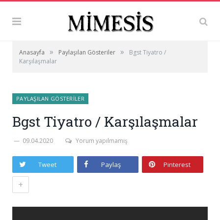
»
»
Anasayfa
Paylaşılan Gösteriler
Bgst Tiyatro /
Karşılaşmalar
PAYLAŞILAN GÖSTERILER
Bgst Tiyatro / Karşılaşmalar
09.04.2020
Yorum yapılmamış
Tweet
Paylaş
Pinterest
+