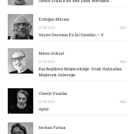
Genco Erkal’a Bir Kez Daha ‘Merhaba’…
Erdoğan Mitrani
09.08.2026
0
Geçen Sezonun En İyi Oyunları – V
Metin Göksel
03.08.2026
0
Kardeşlikten Müşterekliğe: Ortak Hafızadan
Müşterek Geleceğe
Cüneyt Uzunlar
02.08.2026
0
Aptal
Serkan Fırtına