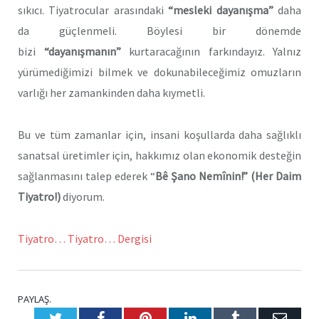
sıkıcı. Tiyatrocular arasındaki
“mesleki dayanışma”
daha
da güçlenmeli. Böylesi bir dönemde
bizi
“dayanışmanın”
kurtaracağının farkındayız. Yalnız
yürümediğimizi bilmek ve dokunabileceğimiz omuzların
varlığı her zamankinden daha kıymetli.
Bu ve tüm zamanlar için, insani koşullarda daha sağlıklı
sanatsal üretimler için, hakkımız olan ekonomik desteğin
sağlanmasını talep ederek “
Bê Şano Nemînin!” (Her Daim
Tiyatro!)
diyorum.
Tiyatro… Tiyatro… Dergisi
PAYLAŞ.
Twitter
Facebook
Pinterest
LinkedIn
Tumblr
E-