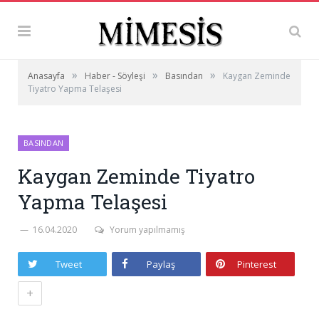
»
»
»
Anasayfa
Haber - Söyleşi
Basından
Kaygan Zeminde
Tiyatro Yapma Telaşesi
BASINDAN
Kaygan Zeminde Tiyatro
Yapma Telaşesi
16.04.2020
Yorum yapılmamış
Tweet
Paylaş
Pinterest
+