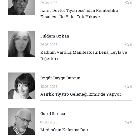
29.04.2026
0
İzmir Devlet Tiyatrosu’ndan Rembetiko
Efsanesi: İki Yaka Tek Hikaye
Fuldem Özkan
26.03.2026
0
Kadının Varoluş Manifestosu: Lena, Leyla ve
Diğerleri
Özgür Duygu Durgun
13.03.2026
0
Asırlık Tiyatro Geleneği İzmir’de Yaşıyor
Gürel Sürücü
05.03.2026
0
Medea’nın Kafasına Dair