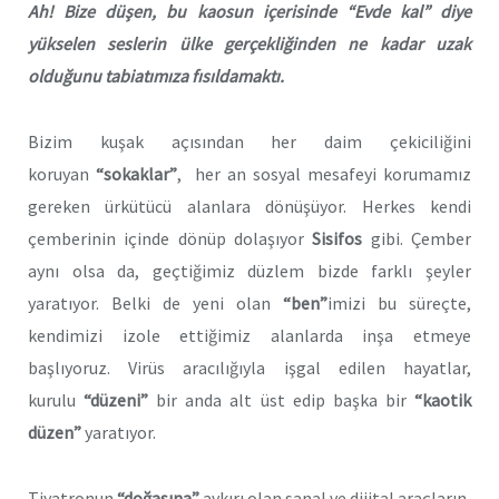
Ah! Bize düşen, bu kaosun içerisinde “Evde kal” diye
yükselen seslerin ülke gerçekliğinden ne kadar uzak
olduğunu tabiatımıza fısıldamaktı.
Bizim kuşak açısından her daim çekiciliğini
koruyan
“sokaklar”
, her an sosyal mesafeyi korumamız
gereken ürkütücü alanlara dönüşüyor. Herkes kendi
çemberinin içinde dönüp dolaşıyor
Sisifos
gibi. Çember
aynı olsa da, geçtiğimiz düzlem bizde farklı şeyler
yaratıyor. Belki de yeni olan
“ben”
imizi bu süreçte,
kendimizi izole ettiğimiz alanlarda inşa etmeye
başlıyoruz. Virüs aracılığıyla işgal edilen hayatlar,
kurulu
“düzeni”
bir anda alt üst edip başka bir
“kaotik
düzen”
yaratıyor.
Tiyatronun
“doğasına”
aykırı olan sanal ve dijital araçların,