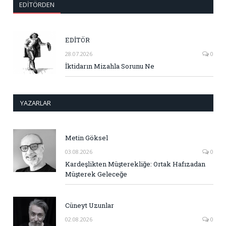
EDITÖRDEN
EDİTÖR
28.07.2026
0
İktidarın Mizahla Sorunu Ne
YAZARLAR
Metin Göksel
03.08.2026
0
Kardeşlikten Müşterekliğe: Ortak Hafızadan
Müşterek Geleceğe
Cüneyt Uzunlar
02.08.2026
0