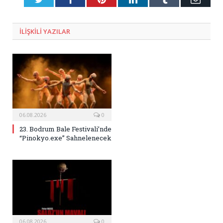
Posta
ILIŞKILI
YAZILAR
06.08.2026
0
23. Bodrum Bale Festivali’nde
“Pinokyo.exe” Sahnelenecek
06.08.2026
0