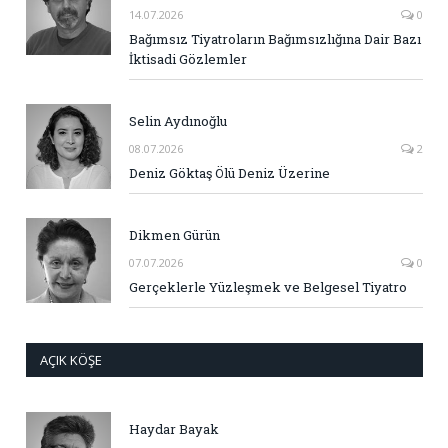
14.07.2026
0
Bağımsız Tiyatroların Bağımsızlığına Dair Bazı
İktisadi Gözlemler
Selin Aydınoğlu
08.07.2026
2
Deniz Göktaş Ölü Deniz Üzerine
Dikmen Gürün
07.07.2026
0
Gerçeklerle Yüzleşmek ve Belgesel Tiyatro
AÇIK KÖŞE
Haydar Bayak