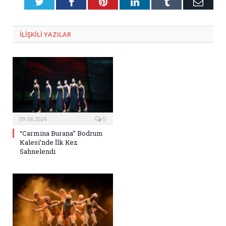
Twitter
Facebook
Pinterest
LinkedIn
Tumblr
E-
Posta
ILIŞKILI
YAZILAR
09.08.2026
0
“Carmina Burana” Bodrum
Kalesi’nde İlk Kez
Sahnelendi