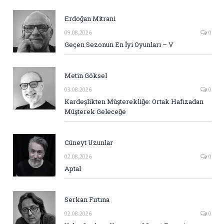
Erdoğan Mitrani
09.08.2026
0
Geçen Sezonun En İyi Oyunları – V
Metin Göksel
03.08.2026
0
Kardeşlikten Müşterekliğe: Ortak Hafızadan
Müşterek Geleceğe
Cüneyt Uzunlar
02.08.2026
0
Aptal
Serkan Fırtına
02.08.2026
0