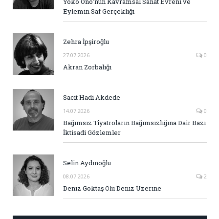
Yoko Ono’nun Kavramsal Sanat Evreni ve
Eylemin Saf Gerçekliği
Zehra İpşiroğlu
27.07.2026
0
Akran Zorbalığı
Sacit Hadi Akdede
14.07.2026
0
Bağımsız Tiyatroların Bağımsızlığına Dair Bazı
İktisadi Gözlemler
Selin Aydınoğlu
08.07.2026
2
Deniz Göktaş Ölü Deniz Üzerine