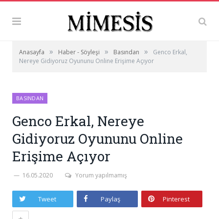
»
»
»
Anasayfa
Haber - Söyleşi
Basından
Genco Erkal,
Nereye Gidiyoruz Oyununu Online Erişime Açıyor
BASINDAN
Genco Erkal, Nereye
Gidiyoruz Oyununu Online
Erişime Açıyor
16.05.2020
Yorum yapılmamış
Tweet
Paylaş
Pinterest
+