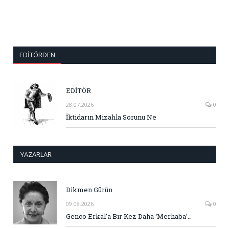
EDITÖRDEN
EDİTÖR
28.07.2026
0
İktidarın Mizahla Sorunu Ne
YAZARLAR
Dikmen Gürün
09.08.2026
0
Genco Erkal’a Bir Kez Daha ‘Merhaba’…