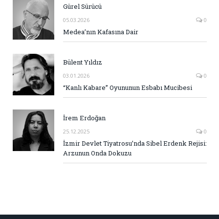
Gürel Sürücü
05.03.2026
0
Medea’nın Kafasına Dair
Bülent Yıldız
03.01.2026
0
“Kanlı Kabare” Oyununun Esbabı Mucibesi
İrem Erdoğan
25.12.2025
0
İzmir Devlet Tiyatrosu’nda Sibel Erdenk Rejisi:
Arzunun Onda Dokuzu