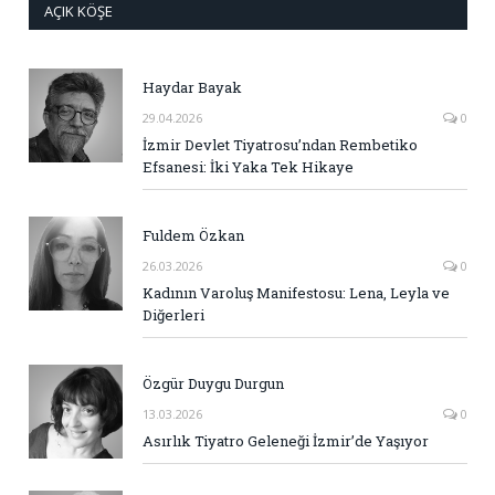
AÇIK KÖŞE
Haydar Bayak
29.04.2026
0
İzmir Devlet Tiyatrosu’ndan Rembetiko
Efsanesi: İki Yaka Tek Hikaye
Fuldem Özkan
26.03.2026
0
Kadının Varoluş Manifestosu: Lena, Leyla ve
Diğerleri
Özgür Duygu Durgun
13.03.2026
0
Asırlık Tiyatro Geleneği İzmir’de Yaşıyor