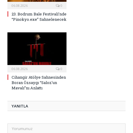
06.08.2026
0
23. Bodrum Bale Festivali’nde
“Pinokyo.exe” Sahnelenecek
06.08.2026
0
Cihangir Atölye Sahnesinden
Boran Özsaygı “Saloz’un
Mavalı”nı Anlattı
YANITLA