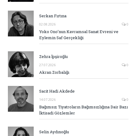
Serkan Fırtına
02.08.2026
0
Yoko Ono’nun Kavramsal Sanat Evreni ve
Eylemin Saf Gerçekliği
Zehra İpşiroğlu
27.07.2026
0
Akran Zorbalığı
Sacit Hadi Akdede
14.07.2026
0
Bağımsız Tiyatroların Bağımsızlığına Dair Bazı
İktisadi Gözlemler
Selin Aydınoğlu