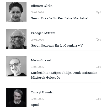
Dikmen Gürün
09.08.2026
0
Genco Erkal’a Bir Kez Daha ‘Merhaba’…
Erdoğan Mitrani
09.08.2026
0
Geçen Sezonun En İyi Oyunları – V
Metin Göksel
03.08.2026
0
Kardeşlikten Müşterekliğe: Ortak Hafızadan
Müşterek Geleceğe
Cüneyt Uzunlar
02.08.2026
0
Aptal