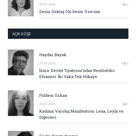
08.07.2026
2
Deniz Göktaş Ölü Deniz Üzerine
AÇIK KÖŞE
Haydar Bayak
29.04.2026
0
İzmir Devlet Tiyatrosu’ndan Rembetiko
Efsanesi: İki Yaka Tek Hikaye
Fuldem Özkan
26.03.2026
0
Kadının Varoluş Manifestosu: Lena, Leyla ve
Diğerleri