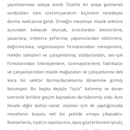
yayımlanması askıya alındı. Özetle bir araya gelinerek
sürdürülen tüm üretim/yaratım biçimleri neredeyse
durma noktasına geldi. Örneğin meseleye müzik sektörü
açısından bakacak olursak, icracılardan bestecilere,
yazarlara, orkestra şeflerine; yapımcılardan editörlere,
dağıtımcılara; organizasyon firmalarından menajerlere,
mekân sahipleri ve çalışanlarına; stüdyolardan, ses-ışık
firmalarından teknisyenlere, tonmaysterlere; fabrikalar
ve çalışanlarından müzik mağazaları ve çalışanlarına dek
koca bir sektör durma/duraksama dönemine girmiş
bulunuyor. Bir başka deyişle “işsiz” kalınmış ve duran
üretimle birlikte geçim kaynakları da tükenmiş oldu. Aynı
hesabı diğer kültür-sanat alanları için de yaptığımızda
meselenin boyutu net bir şekilde ortaya çıkacaktır.
Konserlerin, tiyatro oyunlarının, dans gösterilerinin iptali,