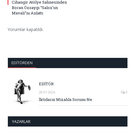
Cihangir Atölye Sahnesinden
Boran Özsaygı “Saloz’un
Mavalı”nı Anlattı
Yorumlar kapatıldı.
EDITÖRDEN
EDİTÖR
28.07.2026
0
İktidarın Mizahla Sorunu Ne
YAZARLAR