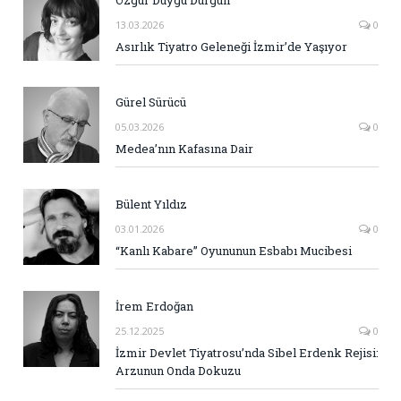
Özgür Duygu Durgun
13.03.2026
0
Asırlık Tiyatro Geleneği İzmir’de Yaşıyor
Gürel Sürücü
05.03.2026
0
Medea’nın Kafasına Dair
Bülent Yıldız
03.01.2026
0
“Kanlı Kabare” Oyununun Esbabı Mucibesi
İrem Erdoğan
25.12.2025
0
İzmir Devlet Tiyatrosu’nda Sibel Erdenk Rejisi:
Arzunun Onda Dokuzu