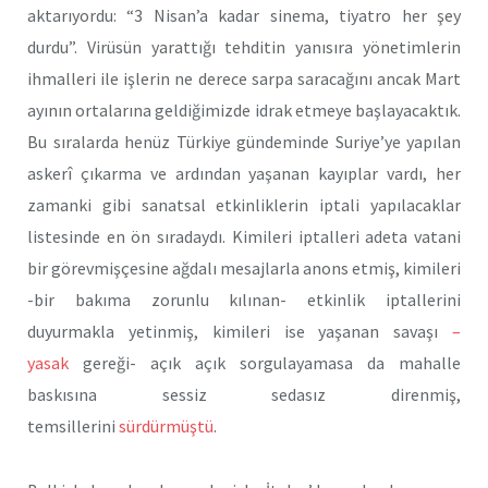
aktarıyordu: “3 Nisan’a kadar sinema, tiyatro her şey
durdu”. Virüsün yarattığı tehditin yanısıra yönetimlerin
ihmalleri ile işlerin ne derece sarpa saracağını ancak Mart
ayının ortalarına geldiğimizde idrak etmeye başlayacaktık.
Bu sıralarda henüz Türkiye gündeminde Suriye’ye yapılan
askerî çıkarma ve ardından yaşanan kayıplar vardı, her
zamanki gibi sanatsal etkinliklerin iptali yapılacaklar
listesinde en ön sıradaydı. Kimileri iptalleri adeta vatani
bir görevmişçesine ağdalı mesajlarla anons etmiş, kimileri
-bir bakıma zorunlu kılınan- etkinlik iptallerini
duyurmakla yetinmiş, kimileri ise yaşanan savaşı
–
yasak
gereği- açık açık sorgulayamasa da mahalle
baskısına sessiz sedasız direnmiş,
temsillerini
sürdürmüştü
.