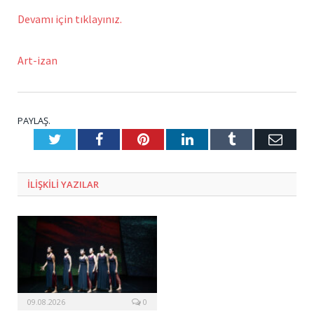
Devamı için tıklayınız.
Art-izan
PAYLAŞ.
Twitter
Facebook
Pinterest
LinkedIn
Tumblr
E-
Posta
ILIŞKILI
YAZILAR
09.08.2026
0