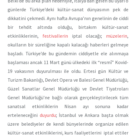
Belki de bu arka plan nedeniyle, İtalya’dan gelen bu uyarı o
günlerde Türkiye’deki kültür-sanat dünyasının pek de
dikkatini çekmedi. Aynı hafta Avrupa’nın genelinin de ciddi
bir tehdit altında olduğu, birtakım kültür-sanat
etkinliklerinin,
festivallerin
iptal olacağı;
müzelerin
,
okulların bir süreliğine kapalı kalacağı haberleri gelmeye
başladı. Türkiye’de bu gündemin ciddiyetle ele alınmaya
başlaması ancak 11 Mart günü ülkedeki ilk “resmî” Kovid-
19 vakasının duyurulması ile oldu. Ertesi gün Kültür ve
Turizm Bakanlığı, Devlet Opera ve Balesi Genel Müdürlüğü,
Güzel Sanatlar Genel Müdürlüğü ve Devlet Tiyatroları
Genel Müdürlüğü’ne bağlı olarak gerçekleştirilecek tüm
sanatsal etkinliklerin Nisan ayı sonuna kadar
erteleneceğini
duyurdu
; İstanbul ve Ankara başta olmak
üzere belediyeler de kendi bünyelerinde organize edilen
kültür-sanat etkinliklerini, kurs faaliyetlerini iptal ettiler