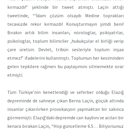
kırmazdı!” şeklinde bir tweet atmıştı. Laçin attığı
tweetinde, “‘İdam çözüm olsaydı Medine toprakları
tecavüzde rekor kırmazdı! Konuşturmayın şimdi beni!
Bırakın artık bilim insanları, nörologlar, psikiyatrlar,
psikologlar, toplum bilimciler ,hukukçular el birliği verip
çare üretsin. Devlet, tribün sesleriyle toplum inşaa
etmez!” ifadelerini kullanmıştı. Toplumun her kesiminden
gelen tepkilere rağmen bu paylaşımını silmemekte ısrar
etmişti.
Tüm Türkiye’nin kenetlendiği ve seferber olduğu Elazığ
depreminde de sahneye çıkan Berna Laçin, göçük altında
insanlar çıkarılırken provokasyon yapmaktan bir sakınca
görmemişti. Elazığ’daki depremde can kaybını ve acıları bir
kenara bırakan Laçin, “Hop güncelleme 6.5… Biliyorsunuz