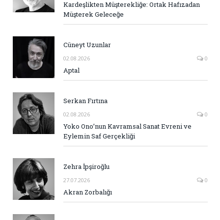
Kardeşlikten Müşterekliğe: Ortak Hafızadan
Müşterek Geleceğe
Cüneyt Uzunlar
02.08.2026
0
Aptal
Serkan Fırtına
02.08.2026
0
Yoko Ono’nun Kavramsal Sanat Evreni ve
Eylemin Saf Gerçekliği
Zehra İpşiroğlu
27.07.2026
0
Akran Zorbalığı