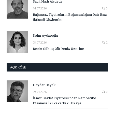
Sacit Hadi Akdede
14.07.2026
0
Bağımsız Tiyatroların Bağımsızlığına Dair Bazı
İktisadi Gözlemler
Selin Aydınoğlu
08.07.2026
2
Deniz Göktaş Ölü Deniz Üzerine
AÇIK KÖŞE
Haydar Bayak
29.04.2026
0
İzmir Devlet Tiyatrosu’ndan Rembetiko
Efsanesi: İki Yaka Tek Hikaye