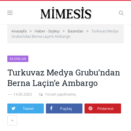
»
»
»
Anasayfa
Haber - Söyleşi
Basından
Turkuvaz Medya
Grubu’ndan Berna Laçin’e Ambargo
BASINDAN
Turkuvaz Medya Grubu’ndan
Berna Laçin’e Ambargo
14.05.2020
Yorum yapılmamış
Tweet
Paylaş
Pinterest
+