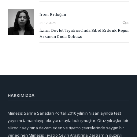
İrem Erdoğan
25.12.2025
0
İzmir Devlet Tiyatrosu’nda Sibel Erdenk Rejisi:
Arzunun Onda Dokuzu
HAKKIMIZDA
Mimesis Sahne Sanatları Portali 2010 yılının Nisan ayında test
yayınını tamamlayıp okuyucusuyla buluşmuştur. Otuz yılı aşkın bir
süredir yayınına devam eden ve tiyatro çevrelerinde saygın bir
yer edinen Mimesis Tiyatro Çeviri Araştırma Dergisi’nin düzeyli