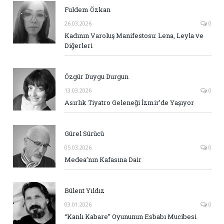
Fuldem Özkan
26.03.2026
0
Kadının Varoluş Manifestosu: Lena, Leyla ve
Diğerleri
Özgür Duygu Durgun
13.03.2026
0
Asırlık Tiyatro Geleneği İzmir’de Yaşıyor
Gürel Sürücü
05.03.2026
0
Medea’nın Kafasına Dair
Bülent Yıldız
03.01.2026
0
“Kanlı Kabare” Oyununun Esbabı Mucibesi