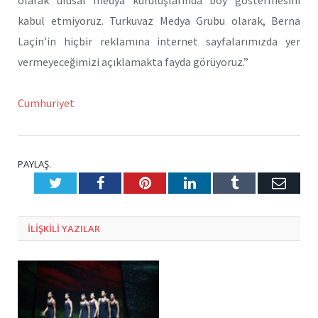
kabul etmiyoruz. Turkuvaz Medya Grubu olarak, Berna
Laçin’in hiçbir reklamına internet sayfalarımızda yer
vermeyeceğimizi açıklamakta fayda görüyoruz.”
Cumhuriyet
PAYLAŞ.
Twitter
Facebook
Pinterest
LinkedIn
Tumblr
E-
Posta
ILIŞKILI
YAZILAR