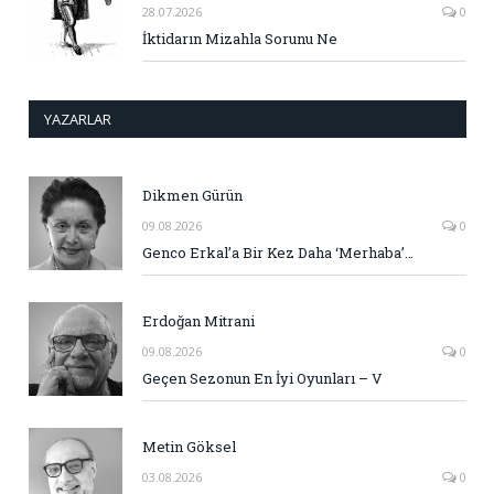
28.07.2026
0
İktidarın Mizahla Sorunu Ne
YAZARLAR
Dikmen Gürün
09.08.2026
0
Genco Erkal’a Bir Kez Daha ‘Merhaba’…
Erdoğan Mitrani
09.08.2026
0
Geçen Sezonun En İyi Oyunları – V
Metin Göksel
03.08.2026
0