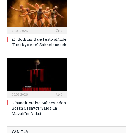
06.08.2026
0
23. Bodrum Bale Festivali’nde
“Pinokyo.exe” Sahnelenecek
06.08.2026
0
Cihangir Atölye Sahnesinden
Boran Özsaygı “Saloz’un
Mavalı”nı Anlattı
YANITLA