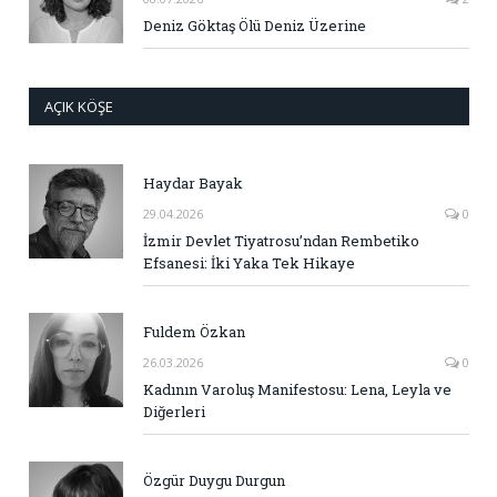
Deniz Göktaş Ölü Deniz Üzerine
AÇIK KÖŞE
Haydar Bayak
29.04.2026
0
İzmir Devlet Tiyatrosu’ndan Rembetiko
Efsanesi: İki Yaka Tek Hikaye
Fuldem Özkan
26.03.2026
0
Kadının Varoluş Manifestosu: Lena, Leyla ve
Diğerleri
Özgür Duygu Durgun