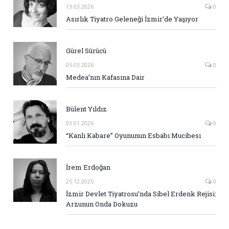
13.03.2026
0
Asırlık Tiyatro Geleneği İzmir’de Yaşıyor
Gürel Sürücü
05.03.2026
0
Medea’nın Kafasına Dair
Bülent Yıldız
03.01.2026
0
“Kanlı Kabare” Oyununun Esbabı Mucibesi
İrem Erdoğan
25.12.2025
0
İzmir Devlet Tiyatrosu’nda Sibel Erdenk Rejisi:
Arzunun Onda Dokuzu