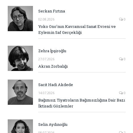
Serkan Fırtına
02.08.2026
0
Yoko Ono’nun Kavramsal Sanat Evreni ve
Eylemin Saf Gerçekliği
Zehra İpşiroğlu
27.07.2026
0
Akran Zorbalığı
Sacit Hadi Akdede
14.07.2026
0
Bağımsız Tiyatroların Bağımsızlığına Dair Bazı
İktisadi Gözlemler
Selin Aydınoğlu
08.07.2026
2