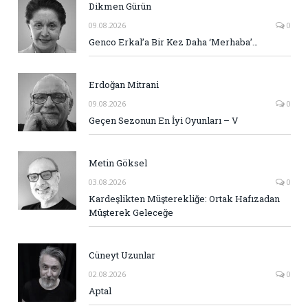
Dikmen Gürün
09.08.2026
0
Genco Erkal’a Bir Kez Daha ‘Merhaba’…
Erdoğan Mitrani
09.08.2026
0
Geçen Sezonun En İyi Oyunları – V
Metin Göksel
03.08.2026
0
Kardeşlikten Müşterekliğe: Ortak Hafızadan
Müşterek Geleceğe
Cüneyt Uzunlar
02.08.2026
0
Aptal