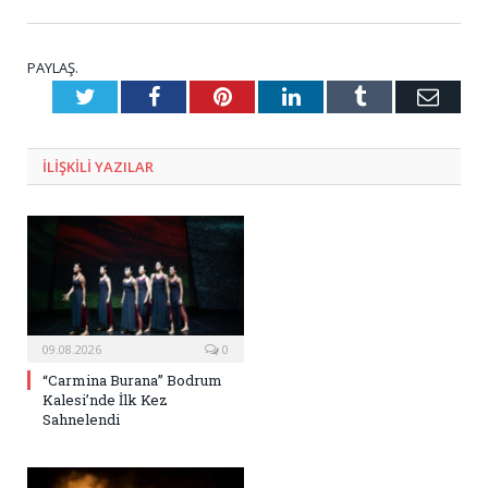
PAYLAŞ.
Twitter
Facebook
Pinterest
LinkedIn
Tumblr
E-
Posta
ILIŞKILI
YAZILAR
09.08.2026
0
“Carmina Burana” Bodrum
Kalesi’nde İlk Kez
Sahnelendi