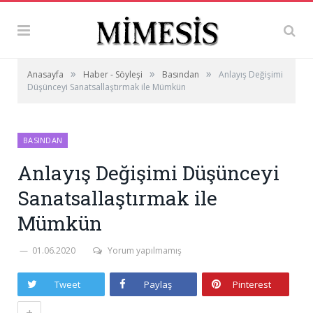
»
»
»
Anasayfa
Haber - Söyleşi
Basından
Anlayış Değişimi
Düşünceyi Sanatsallaştırmak ile Mümkün
BASINDAN
Anlayış Değişimi Düşünceyi
Sanatsallaştırmak ile
Mümkün
01.06.2020
Yorum yapılmamış
Tweet
Paylaş
Pinterest
+