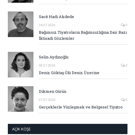
Sacit Hadi Akdede
14.07.2026
0
Bağımsız Tiyatroların Bağımsızlığına Dair Bazı
İktisadi Gözlemler
Selin Aydınoğlu
08.07.2026
2
Deniz Göktaş Ölü Deniz Üzerine
Dikmen Gürün
07.07.2026
0
Gerçeklerle Yüzleşmek ve Belgesel Tiyatro
AÇIK KÖŞE