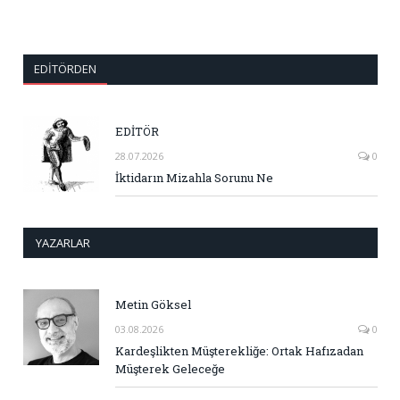
EDITÖRDEN
EDİTÖR
28.07.2026
0
İktidarın Mizahla Sorunu Ne
YAZARLAR
Metin Göksel
03.08.2026
0
Kardeşlikten Müşterekliğe: Ortak Hafızadan
Müşterek Geleceğe