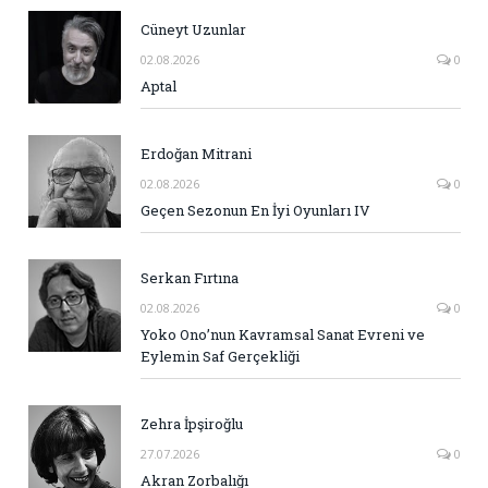
Cüneyt Uzunlar
02.08.2026
0
Aptal
Erdoğan Mitrani
02.08.2026
0
Geçen Sezonun En İyi Oyunları IV
Serkan Fırtına
02.08.2026
0
Yoko Ono’nun Kavramsal Sanat Evreni ve
Eylemin Saf Gerçekliği
Zehra İpşiroğlu
27.07.2026
0
Akran Zorbalığı