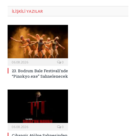
Posta
ILIŞKILI
YAZILAR
06.08.2026
0
23. Bodrum Bale Festivali’nde
“Pinokyo.exe” Sahnelenecek
06.08.2026
0
Cihangir Atölye Sahnesinden