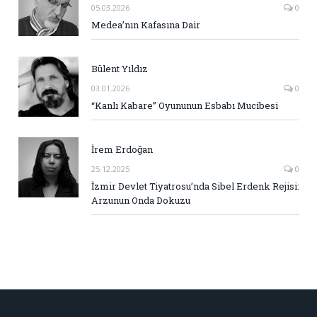
05.03.2026
0
Medea’nın Kafasına Dair
Bülent Yıldız
03.01.2026
0
“Kanlı Kabare” Oyununun Esbabı Mucibesi
İrem Erdoğan
25.12.2025
0
İzmir Devlet Tiyatrosu’nda Sibel Erdenk Rejisi:
Arzunun Onda Dokuzu