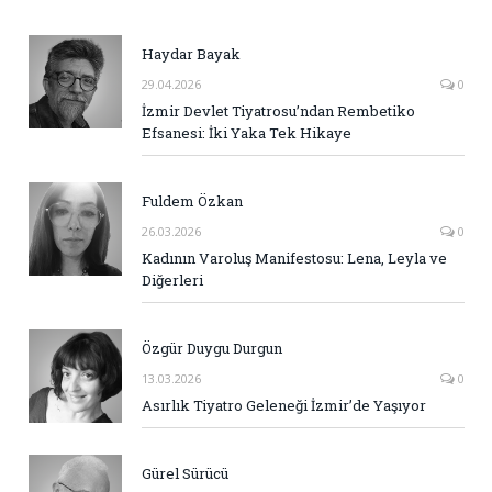
Haydar Bayak
29.04.2026
0
İzmir Devlet Tiyatrosu’ndan Rembetiko
Efsanesi: İki Yaka Tek Hikaye
Fuldem Özkan
26.03.2026
0
Kadının Varoluş Manifestosu: Lena, Leyla ve
Diğerleri
Özgür Duygu Durgun
13.03.2026
0
Asırlık Tiyatro Geleneği İzmir’de Yaşıyor
Gürel Sürücü