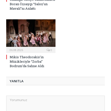
Boran Özsaygı “Saloz’un
Mavalı”nı Anlattı
06.08.2026
0
Mikis Theodorakis’in
Müzikleriyle “Zorba”
Bodrum’da Sahne Aldı
YANITLA