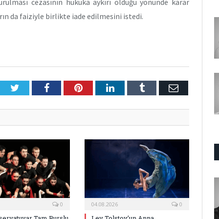
rulması cezasının hukuka aykırı olduğu yönünde karar
 da faiziyle birlikte iade edilmesini istedi.
Twitter
Facebook
Pinterest
LinkedIn
Tumblr
E-
Posta
0
04.08.2026
0
ervatuvar Tam Burslu
Lev Tolstoy’un Anna