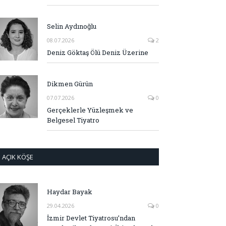
Selin Aydınoğlu
08.07.2026
2
Deniz Göktaş Ölü Deniz Üzerine
Dikmen Gürün
07.07.2026
0
Gerçeklerle Yüzleşmek ve
Belgesel Tiyatro
AÇIK KÖŞE
Haydar Bayak
29.04.2026
0
İzmir Devlet Tiyatrosu’ndan