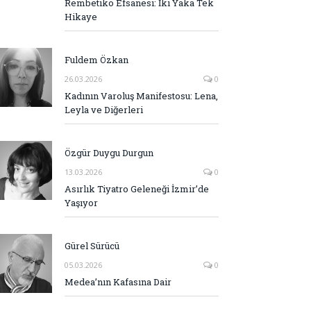
Rembetiko Efsanesi: İki Yaka Tek
Hikaye
Fuldem Özkan
26.03.2026
0
Kadının Varoluş Manifestosu: Lena,
Leyla ve Diğerleri
Özgür Duygu Durgun
13.03.2026
0
Asırlık Tiyatro Geleneği İzmir’de
Yaşıyor
Gürel Sürücü
05.03.2026
0
Medea’nın Kafasına Dair