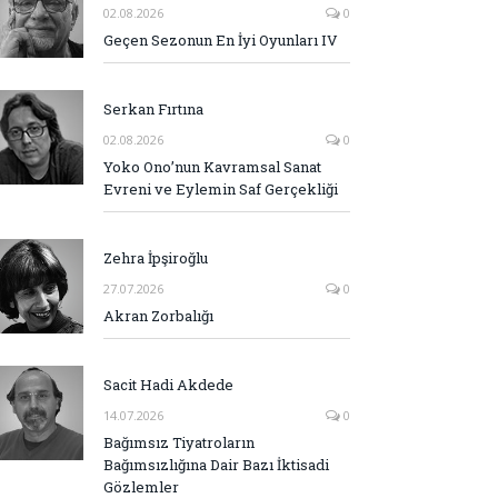
02.08.2026
0
Geçen Sezonun En İyi Oyunları IV
Serkan Fırtına
02.08.2026
0
Yoko Ono’nun Kavramsal Sanat
Evreni ve Eylemin Saf Gerçekliği
Zehra İpşiroğlu
27.07.2026
0
Akran Zorbalığı
Sacit Hadi Akdede
14.07.2026
0
Bağımsız Tiyatroların
Bağımsızlığına Dair Bazı İktisadi
Gözlemler