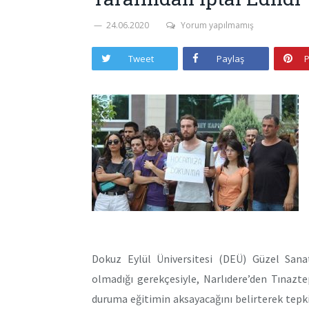
24.06.2020
Yorum yapılmamış
Tweet
Paylaş
P
Dokuz Eylül Üniversitesi (DEÜ) Güzel Sanat
olmadığı gerekçesiyle, Narlıdere’den Tınazt
duruma eğitimin aksayacağını belirterek tepk