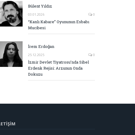
Bülent Yıldız
03.01.2026
0
“Kanlı Kabare” Oyununun Esbabı
Mucibesi
İrem Erdoğan
25.12.2025
0
İzmir Devlet Tiyatrosu’nda Sibel
Erdenk Rejisi: Arzunun Onda
Dokuzu
LETİŞİM