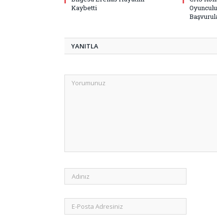
Kaybetti
Oyunculu
Başvurula
YANITLA