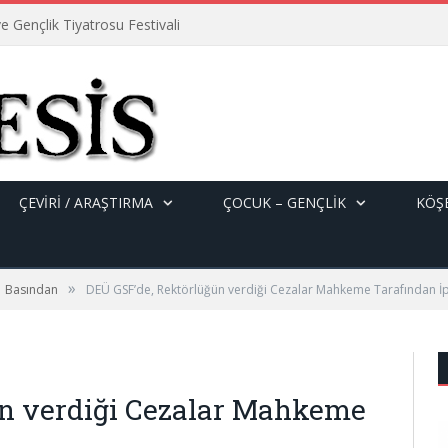
e Gençlik Tiyatrosu Festivali
ÇEVİRİ / ARAŞTIRMA
ÇOCUK – GENÇLIK
KÖŞE
»
Basından
DEÜ GSF’de, Rektörlüğün verdiği Cezalar Mahkeme Tarafından İpt
ün verdiği Cezalar Mahkeme