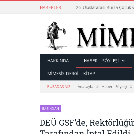
HABERLER
26. Uluslararası Bursa Çocuk v
HAKKINDA
HABER – SÖYLEŞI
MİMESİS DERGİ – KİTAP
»
»
BURADASINIZ:
Anasayfa
Haber - Söyleşi
BASINDAN
DEÜ GSF’de, Rektörlüğ
Tarafından İptal Edildi