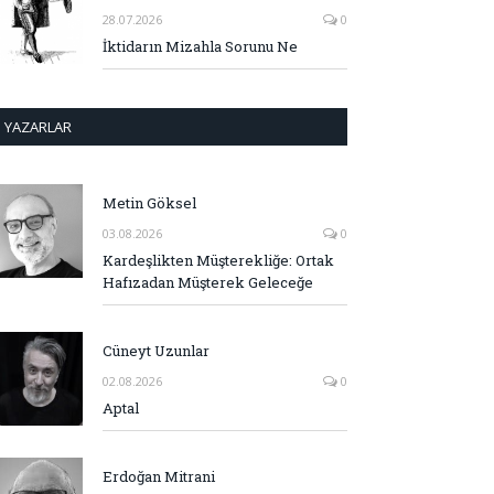
28.07.2026
0
İktidarın Mizahla Sorunu Ne
YAZARLAR
Metin Göksel
03.08.2026
0
Kardeşlikten Müşterekliğe: Ortak
Hafızadan Müşterek Geleceğe
Cüneyt Uzunlar
02.08.2026
0
Aptal
Erdoğan Mitrani