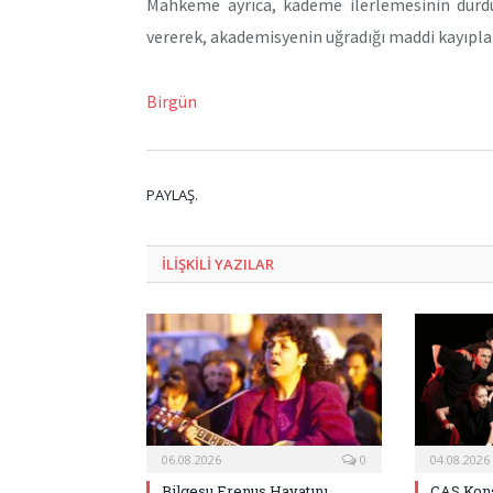
Mahkeme ayrıca, kademe ilerlemesinin durdu
vererek, akademisyenin uğradığı maddi kayıpların
Birgün
PAYLAŞ.
ILIŞKILI
YAZILAR
06.08.2026
0
04.08.2026
Bilgesu Erenus Hayatını
CAS Kons