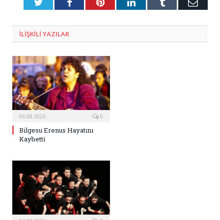
Twitter
Facebook
Pinterest
LinkedIn
Tumblr
E-
Posta
ILIŞKILI
YAZILAR
06.08.2026
0
Bilgesu Erenus Hayatını
Kaybetti