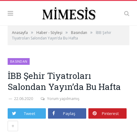
»
»
»
Anasayfa
Haber - Söyleşi
Basından
İBB Şehir
Tiyatroları Salondan Yayın’da Bu Hafta
BASINDAN
İBB Şehir Tiyatroları
Salondan Yayın’da Bu Hafta
22.06.2020
Yorum yapılmamış
Tweet
Paylaş
Pinterest
+