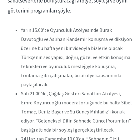
sanatseverlerle buluşturacağı atölye, söyleşi ve oyun
gösterimi programları şöyle:
Yarın 15.00’te Oyunculuk Atölyesinde Burak
Davutoğlu ve Aslıhan Kandemir konuşma ve diksiyon
üzerine bu hafta yeni bir videoyla bizlerle olacak.
Türkçenin ses yapısı, doğru, güzel ve etkin konuşma
teknikleri ve oyunculuk mesleğiyle konuşma,
tonlama gibi çalışmalar, bu atölye kapsamında
paylaşılacak.
Salı 21.00’de, Çağdaş Gösteri Sanatları Atölyesi,
Emre Koyuncuoğlu moderatörlüğünde bu hafta Sibel
Tomaç, Deniz Başar ve Su Güneş Mıhladız’ı konuk
ediyor. “Geleneksel Dilin Sahnede Güncel Yorumları”
başlığı altında bir söyleşi gerçekleştirilecek.
24 Haziran Çarşamba 19.00’da, “Sahnenin Gizli