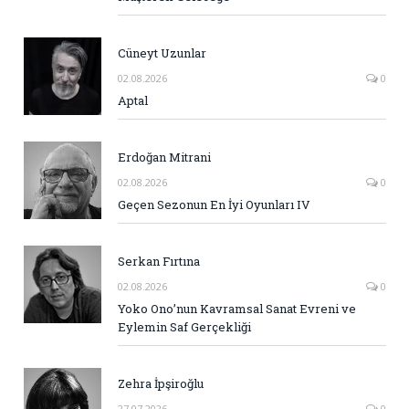
Cüneyt Uzunlar
02.08.2026
0
Aptal
Erdoğan Mitrani
02.08.2026
0
Geçen Sezonun En İyi Oyunları IV
Serkan Fırtına
02.08.2026
0
Yoko Ono’nun Kavramsal Sanat Evreni ve
Eylemin Saf Gerçekliği
Zehra İpşiroğlu
27.07.2026
0