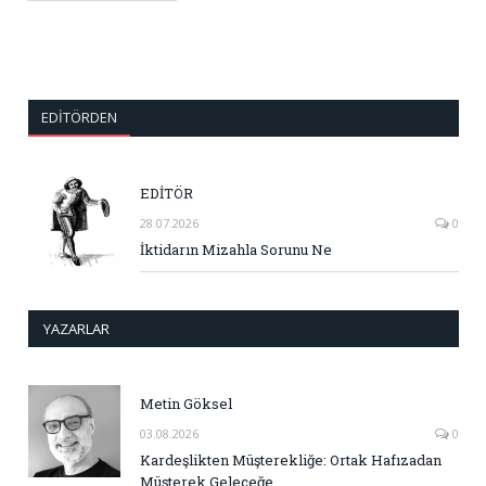
EDITÖRDEN
EDİTÖR
28.07.2026
0
İktidarın Mizahla Sorunu Ne
YAZARLAR
Metin Göksel
03.08.2026
0
Kardeşlikten Müşterekliğe: Ortak Hafızadan
Müşterek Geleceğe