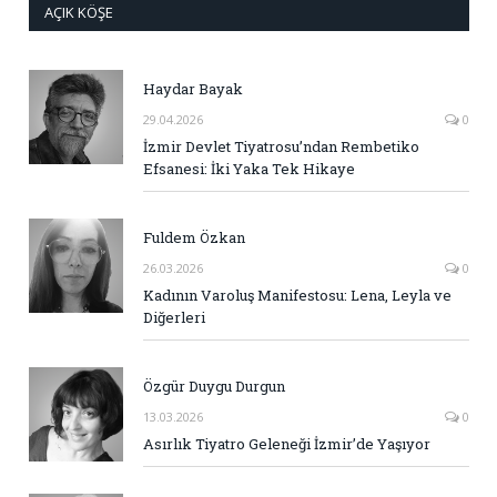
AÇIK KÖŞE
Haydar Bayak
29.04.2026
0
İzmir Devlet Tiyatrosu’ndan Rembetiko
Efsanesi: İki Yaka Tek Hikaye
Fuldem Özkan
26.03.2026
0
Kadının Varoluş Manifestosu: Lena, Leyla ve
Diğerleri
Özgür Duygu Durgun
13.03.2026
0
Asırlık Tiyatro Geleneği İzmir’de Yaşıyor