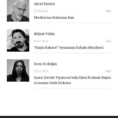
Gürel Sürücü
05.03.2026
0
Medea’nın Kafasına Dair
Bülent Yıldız
03.01.2026
0
“Kanlı Kabare” Oyununun Esbabı Mucibesi
İrem Erdoğan
25.12.2025
0
İzmir Devlet Tiyatrosu’nda Sibel Erdenk Rejisi:
Arzunun Onda Dokuzu