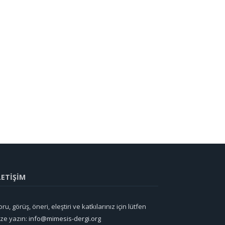
LETİŞİM
ru, görüş, öneri, eleştiri ve katkılarınız için lütfen
ize yazın:
info@mimesis-dergi.org