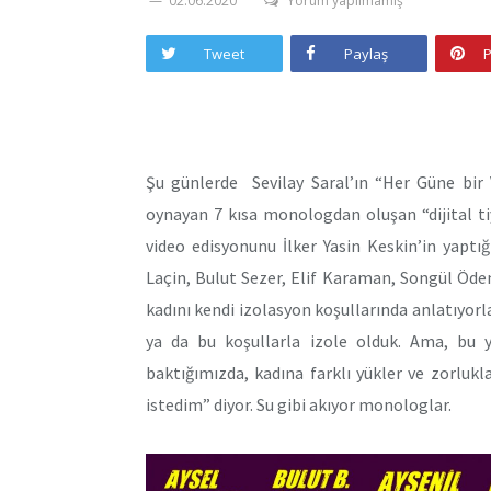
02.06.2020
Yorum yapılmamış
Tweet
Paylaş
P
Şu günlerde Sevilay Saral’ın “Her Güne bir 
oynayan 7 kısa monologdan oluşan “dijital tiya
video edisyonunu İlker Yasin Keskin’in yaptı
Laçin, Bulut Sezer, Elif Karaman, Songül Öde
kadını kendi izolasyon koşullarında anlatıyorla
ya da bu koşullarla izole olduk. Ama, bu 
baktığımızda, kadına farklı yükler ve zorlukl
istedim” diyor. Su gibi akıyor monologlar.