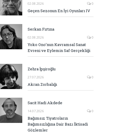
02.08.2026
0
Geçen Sezonun En İyi Oyunları IV
Serkan Fırtına
02.08.2026
0
Yoko Ono’nun Kavramsal Sanat
Evreni ve Eylemin Saf Gerçekliği
Zehra İpşiroğlu
27.07.2026
0
Akran Zorbalığı
Sacit Hadi Akdede
14.07.2026
0
Bağımsız Tiyatroların
Bağımsızlığına Dair Bazı İktisadi
Gözlemler