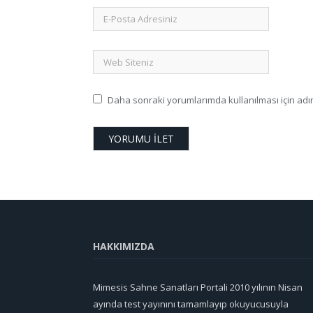
Daha sonraki yorumlarımda kullanılması için adım
HAKKIMIZDA
Mimesis Sahne Sanatları Portali 2010 yılının Nisan
ayında test yayınını tamamlayıp okuyucusuyla