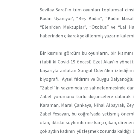
Sevilay Saral’ın tüm oyunları toplumsal cinsi
Kadın Uyanıyor’, “Beş Kadın”, “Kadın Masal
“Eleni’den Mektuplar”, “Otobüs” ve “Lal Ha
haberinden çıkarak şekillenmiş yazarın kale
Bir kısmını gördüm bu oyunların, bir kısmın
(tabii ki Covid-19 öncesi) Ezel Akay’ın yönett
başarıyla anlatan Songül Öden’den izlediğim
biyografi. Aysel Yıldırım ve Duygu Dalyanoğlu
“Zabel”in yazımında ve sahnelenmesinde danış
Zabel yorumunu türlü düşüncelere dalarak iz
Karaman, Maral Çankaya, Nihal Albayrak, Zeyn
Zabel Yesayan, bu coğrafyada yetişmiş önemli
olan, iktidar söylemlerine karşı çıkan, direne
çok aydın kadının yüzleşmek zorunda kaldığı b