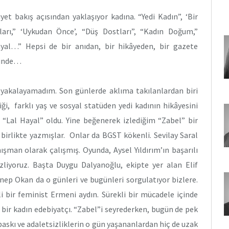
yet bakış açısından yaklaşıyor kadına. “Yedi Kadın”, ‘Bir
ları,” ‘Uykudan Önce’, “Düş Dostları”, “Kadın Doğum,”
yal…” Hepsi de bir anıdan, bir hikâyeden, bir gazete
minde…
ı yakalayamadım. Son günlerde aklıma takılanlardan biri
iği, farklı yaş ve sosyal statüden yedi kadının hikâyesini
 “Lal Hayal” oldu. Yine beğenerek izlediğim “Zabel” bir
 birlikte yazmışlar. Onlar da BGST kökenli. Sevilay Saral
man olarak çalışmış. Oyunda, Aysel Yıldırım’ın başarılı
liyoruz. Başta Duygu Dalyanoğlu, ekipte yer alan Elif
ep Okan da o günleri ve bugünleri sorgulatıyor bizlere.
 bir feminist Ermeni aydın. Sürekli bir mücadele içinde
n bir kadın edebiyatçı. “Zabel”i seyrederken, bugün de pek
askı ve adaletsizliklerin o gün yaşananlardan hiç de uzak