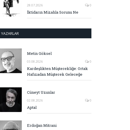
28.07.2026
0
İktidarın Mizahla Sorunu Ne
YAZARLAR
Metin Göksel
03.08.2026
0
Kardeşlikten Müşterekliğe: Ortak
Hafızadan Müşterek Geleceğe
Cüneyt Uzunlar
02.08.2026
0
Aptal
Erdoğan Mitrani