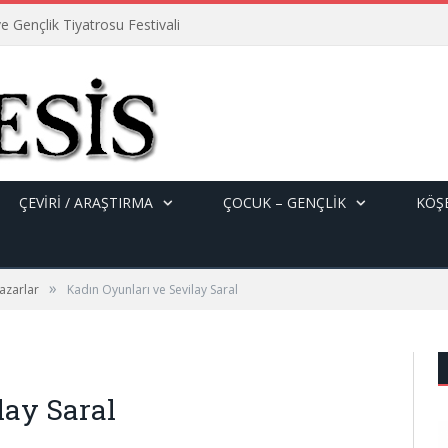
e Gençlik Tiyatrosu Festivali
ÇEVİRİ / ARAŞTIRMA
ÇOCUK – GENÇLIK
KÖŞE
»
azarlar
Kadın Oyunları ve Sevilay Saral
lay Saral