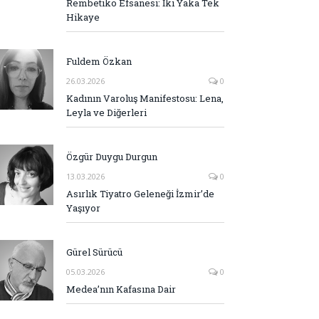
Rembetiko Efsanesi: İki Yaka Tek
Hikaye
Fuldem Özkan
26.03.2026
0
Kadının Varoluş Manifestosu: Lena,
Leyla ve Diğerleri
Özgür Duygu Durgun
13.03.2026
0
Asırlık Tiyatro Geleneği İzmir’de
Yaşıyor
Gürel Sürücü
05.03.2026
0
Medea’nın Kafasına Dair