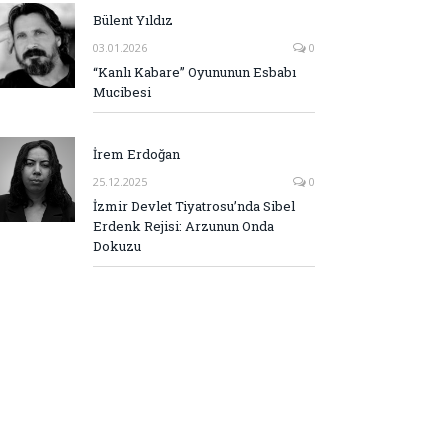
Bülent Yıldız
03.01.2026
0
“Kanlı Kabare” Oyununun Esbabı
Mucibesi
İrem Erdoğan
25.12.2025
0
İzmir Devlet Tiyatrosu’nda Sibel
Erdenk Rejisi: Arzunun Onda
Dokuzu