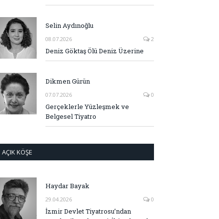
Selin Aydınoğlu
08.07.2026
2
Deniz Göktaş Ölü Deniz Üzerine
Dikmen Gürün
07.07.2026
0
Gerçeklerle Yüzleşmek ve
Belgesel Tiyatro
AÇIK KÖŞE
Haydar Bayak
29.04.2026
0
İzmir Devlet Tiyatrosu’ndan