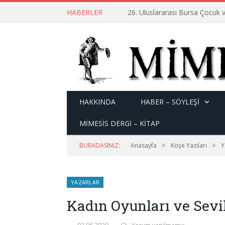
HABERLER
26. Uluslararası Bursa Çocuk v
HAKKINDA
HABER – SÖYLEŞI
MİMESİS DERGİ – KİTAP
»
»
BURADASINIZ:
Anasayfa
Köşe Yazıları
Y
YAZARLAR
Kadın Oyunları ve Sevi