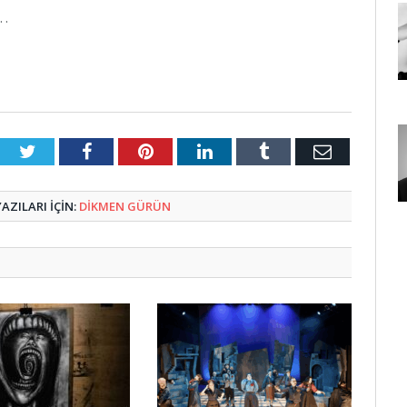
r…
Twitter
Facebook
Pinterest
LinkedIn
Tumblr
E-
Posta
ZILARI IÇIN:
DIKMEN GÜRÜN