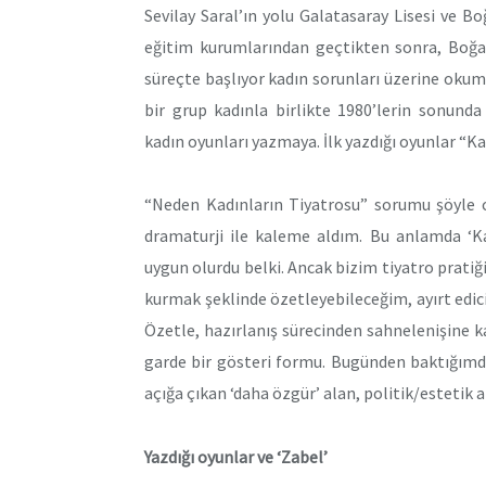
Sevilay Saral’ın yolu Galatasaray Lisesi ve Bo
eğitim kurumlarından geçtikten sonra, Boğaz
süreçte başlıyor kadın sorunları üzerine okuma
bir grup kadınla birlikte 1980’lerin sonunda 
kadın oyunları yazmaya. İlk yazdığı oyunlar “K
“Neden Kadınların Tiyatrosu” sorumu şöyle c
dramaturji ile kaleme aldım. Bu anlamda ‘Ka
uygun olurdu belki. Ancak bizim tiyatro pratiğ
kurmak şeklinde özetleyebileceğim, ayırt edici 
Özetle, hazırlanış sürecinden sahnelenişine k
garde bir gösteri formu. Bugünden baktığımd
açığa çıkan ‘daha özgür’ alan, politik/estetik a
Yazdığı oyunlar ve ‘Zabel’