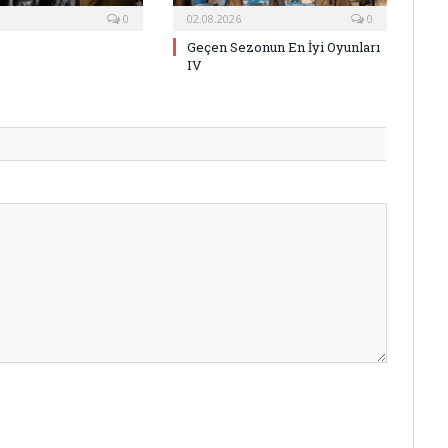
0
02.08.2026
0
Geçen Sezonun En İyi Oyunları
IV