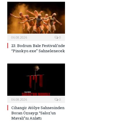
06.08.2026
0
23. Bodrum Bale Festivali’nde
“Pinokyo.exe” Sahnelenecek
06.08.2026
0
Cihangir Atölye Sahnesinden
Boran Özsaygı “Saloz’un
Mavalı”nı Anlattı