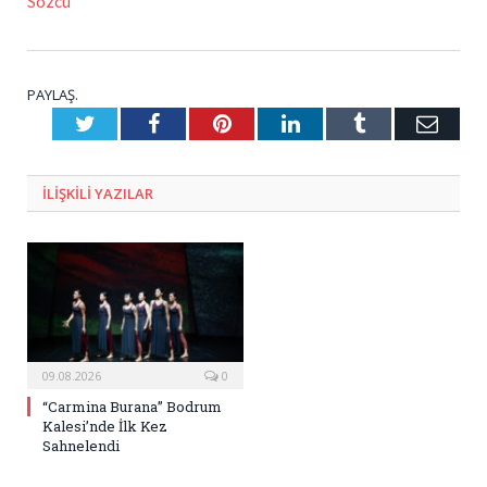
Sözcü
PAYLAŞ.
Twitter
Facebook
Pinterest
LinkedIn
Tumblr
E-
Posta
ILIŞKILI
YAZILAR
09.08.2026
0
“Carmina Burana” Bodrum
Kalesi’nde İlk Kez
Sahnelendi