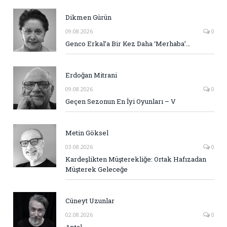
Dikmen Gürün
09.08.2026
0
Genco Erkal’a Bir Kez Daha ‘Merhaba’…
Erdoğan Mitrani
09.08.2026
0
Geçen Sezonun En İyi Oyunları – V
Metin Göksel
03.08.2026
0
Kardeşlikten Müşterekliğe: Ortak Hafızadan
Müşterek Geleceğe
Cüneyt Uzunlar
02.08.2026
0
Aptal