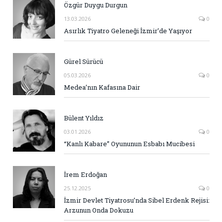
Özgür Duygu Durgun
13.03.2026
0
Asırlık Tiyatro Geleneği İzmir’de Yaşıyor
Gürel Sürücü
05.03.2026
0
Medea’nın Kafasına Dair
Bülent Yıldız
03.01.2026
0
“Kanlı Kabare” Oyununun Esbabı Mucibesi
İrem Erdoğan
25.12.2025
0
İzmir Devlet Tiyatrosu’nda Sibel Erdenk Rejisi:
Arzunun Onda Dokuzu