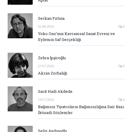
Serkan Fırtına
02.08.2026
0
Yoko Ono’nun Kavramsal Sanat Evreni ve
Eylemin Saf Gerçekliği
Zehra İpşiroğlu
27.07.2026
0
Akran Zorbalığı
Sacit Hadi Akdede
14.07.2026
0
Bağımsız Tiyatroların Bağımsızlığına Dair Bazı
İktisadi Gözlemler
Selin Aydınoğlu