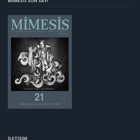
MİMESİS SON SAYI
İLETİŞİM