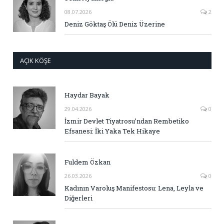
08.07.2026
2
Deniz Göktaş Ölü Deniz Üzerine
AÇIK KÖŞE
Haydar Bayak
29.04.2026
0
İzmir Devlet Tiyatrosu’ndan Rembetiko
Efsanesi: İki Yaka Tek Hikaye
Fuldem Özkan
26.03.2026
0
Kadının Varoluş Manifestosu: Lena, Leyla ve
Diğerleri