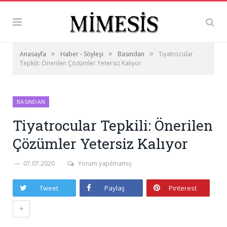
»
»
»
Anasayfa
Haber - Söyleşi
Basından
Tiyatrocular
Tepkili: Önerilen Çözümler Yetersiz Kalıyor
BASINDAN
Tiyatrocular Tepkili: Önerilen
Çözümler Yetersiz Kalıyor
07.07.2020
Yorum yapılmamış
Tweet
Paylaş
Pinterest
+