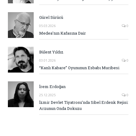
Gürel Sürücü
05.03.2026
0
Medea’nın Kafasına Dair
Bülent Yıldız
03.01.2026
0
“Kanlı Kabare” Oyununun Esbabı Mucibesi
İrem Erdoğan
25.12.2025
0
İzmir Devlet Tiyatrosu’nda Sibel Erdenk Rejisi:
Arzunun Onda Dokuzu