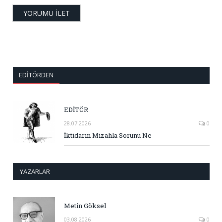
EDITÖRDEN
EDİTÖR
28.07.2026
0
İktidarın Mizahla Sorunu Ne
YAZARLAR
Metin Göksel
03.08.2026
0