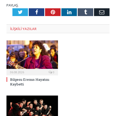
PAYLAŞ.
Twitter
Facebook
Pinterest
LinkedIn
Tumblr
E-
Posta
ILIŞKILI
YAZILAR
06.08.2026
0
Bilgesu Erenus Hayatını
Kaybetti