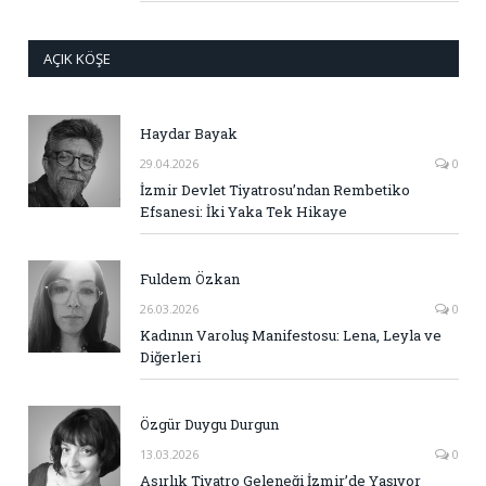
AÇIK KÖŞE
Haydar Bayak
29.04.2026
0
İzmir Devlet Tiyatrosu’ndan Rembetiko
Efsanesi: İki Yaka Tek Hikaye
Fuldem Özkan
26.03.2026
0
Kadının Varoluş Manifestosu: Lena, Leyla ve
Diğerleri
Özgür Duygu Durgun
13.03.2026
0
Asırlık Tiyatro Geleneği İzmir’de Yaşıyor