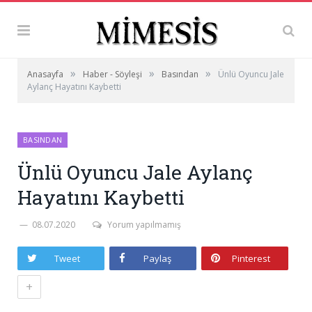
»
»
»
Anasayfa
Haber - Söyleşi
Basından
Ünlü Oyuncu Jale
Aylanç Hayatını Kaybetti
BASINDAN
Ünlü Oyuncu Jale Aylanç
Hayatını Kaybetti
08.07.2020
Yorum yapılmamış
Tweet
Paylaş
Pinterest
+