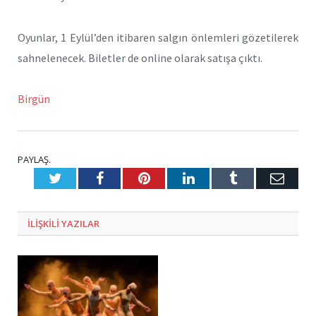
Oyunlar, 1 Eylül’den itibaren salgın önlemleri gözetilerek
sahnelenecek. Biletler de online olarak satışa çıktı.
Birgün
PAYLAŞ.
Twitter
Facebook
Pinterest
LinkedIn
Tumblr
E-
Posta
ILIŞKILI
YAZILAR