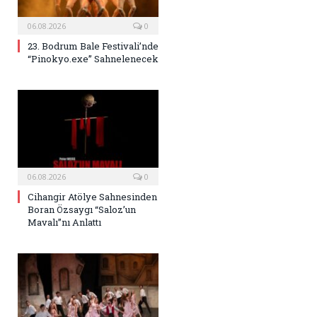
06.08.2026
0
23. Bodrum Bale Festivali’nde
“Pinokyo.exe” Sahnelenecek
06.08.2026
0
Cihangir Atölye Sahnesinden
Boran Özsaygı “Saloz’un
Mavalı”nı Anlattı