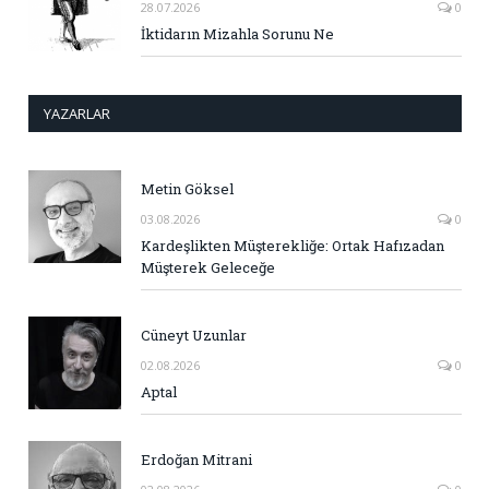
28.07.2026
0
İktidarın Mizahla Sorunu Ne
YAZARLAR
Metin Göksel
03.08.2026
0
Kardeşlikten Müşterekliğe: Ortak Hafızadan
Müşterek Geleceğe
Cüneyt Uzunlar
02.08.2026
0
Aptal
Erdoğan Mitrani