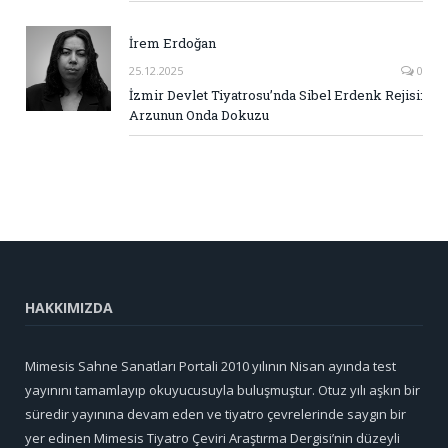
İrem Erdoğan
25.12.2025
0
İzmir Devlet Tiyatrosu’nda Sibel Erdenk Rejisi:
Arzunun Onda Dokuzu
HAKKIMIZDA
Mimesis Sahne Sanatları Portali 2010 yılının Nisan ayında test
yayınını tamamlayıp okuyucusuyla buluşmuştur. Otuz yılı aşkın bir
süredir yayınına devam eden ve tiyatro çevrelerinde saygın bir
yer edinen Mimesis Tiyatro Çeviri Araştırma Dergisi’nin düzeyli