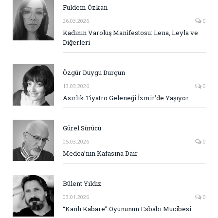
Fuldem Özkan
26.03.2026
0
Kadının Varoluş Manifestosu: Lena, Leyla ve
Diğerleri
Özgür Duygu Durgun
13.03.2026
0
Asırlık Tiyatro Geleneği İzmir’de Yaşıyor
Gürel Sürücü
05.03.2026
0
Medea’nın Kafasına Dair
Bülent Yıldız
03.01.2026
0
“Kanlı Kabare” Oyununun Esbabı Mucibesi