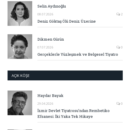
Selin Aydınoğlu
08.07.2026
2
Deniz Göktaş Ölü Deniz Üzerine
Dikmen Gürün
07.07.2026
0
Gerçeklerle Yüzleşmek ve Belgesel Tiyatro
AÇIK KÖŞE
Haydar Bayak
29.04.2026
0
İzmir Devlet Tiyatrosu’ndan Rembetiko
Efsanesi: İki Yaka Tek Hikaye