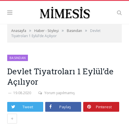
»
»
»
Anasayfa
Haber - Söyleşi
Basından
Devlet
Tiyatroları 1 Eylül’de Açılıyor
BASINDAN
Devlet Tiyatroları 1 Eylül’de
Açılıyor
19.08.2020
Yorum yapılmamış
Tweet
Paylaş
Pinterest
+