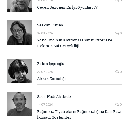
02.08.2026
0
Geçen Sezonun En İyi Oyunları IV
Serkan Fırtına
02.08.2026
0
Yoko Ono’nun Kavramsal Sanat Evreni ve
Eylemin Saf Gerçekliği
Zehra İpşiroğlu
27.07.2026
0
Akran Zorbalığı
Sacit Hadi Akdede
14.07.2026
0
Bağımsız Tiyatroların Bağımsızlığına Dair Bazı
İktisadi Gözlemler