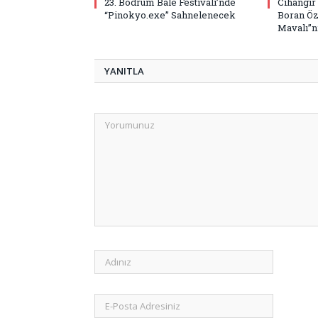
23. Bodrum Bale Festivali’nde
Cihangir
“Pinokyo.exe” Sahnelenecek
Boran Öz
Mavalı”nı
YANITLA