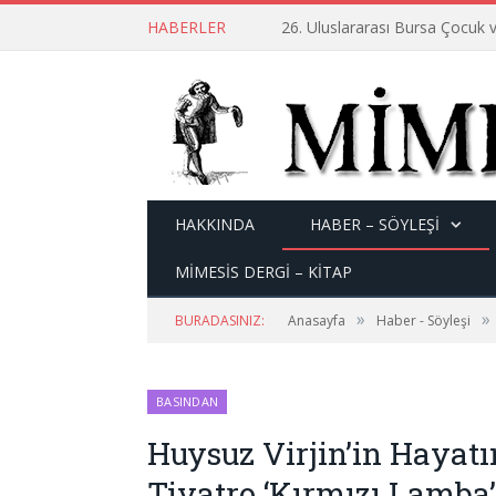
HABERLER
26. Uluslararası Bursa Çocuk v
HAKKINDA
HABER – SÖYLEŞI
MİMESİS DERGİ – KİTAP
»
»
BURADASINIZ:
Anasayfa
Haber - Söyleşi
BASINDAN
Huysuz Virjin’in Hayat
Tiyatro ‘Kırmızı Lamba’