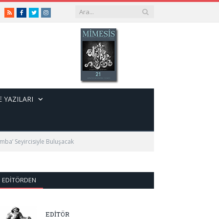
RSS
Facebook
Twitter
Instagram
 YAZILARI
amba’ Seyircisiyle Buluşacak
EDITÖRDEN
EDİTÖR