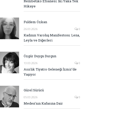
Rembetiko Efsanesi: İki Yaka Tek
Hikaye
Fuldem Özkan
26.03.2026
0
Kadının Varoluş Manifestosu: Lena,
Leyla ve Diğerleri
Özgür Duygu Durgun
13.03.2026
0
Asırlık Tiyatro Geleneği İzmir’de
Yaşıyor
Gürel Sürücü
05.03.2026
0
Medea’nın Kafasına Dair