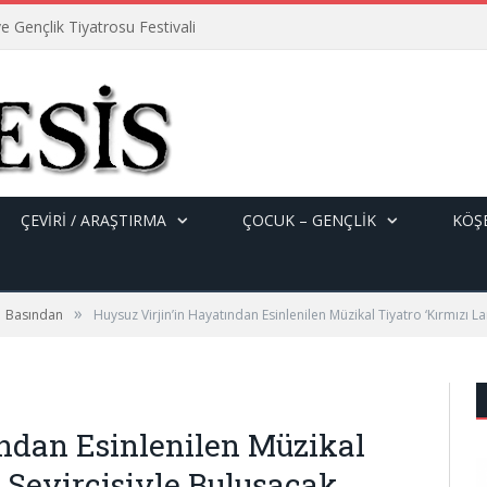
e Gençlik Tiyatrosu Festivali
ÇEVİRİ / ARAŞTIRMA
ÇOCUK – GENÇLIK
KÖŞE
»
Basından
Huysuz Virjin’in Hayatından Esinlenilen Müzikal Tiyatro ‘Kırmızı L
ından Esinlenilen Müzikal
 Seyircisiyle Buluşacak