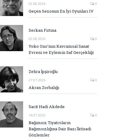
02.08.2026
0
Geçen Sezonun En İyi Oyunları IV
Serkan Fırtına
02.08.2026
0
Yoko Ono’nun Kavramsal Sanat
Evreni ve Eylemin Saf Gerçekliği
Zehra İpşiroğlu
27.07.2026
0
Akran Zorbalığı
Sacit Hadi Akdede
14.07.2026
0
Bağımsız Tiyatroların
Bağımsızlığına Dair Bazı İktisadi
Gözlemler