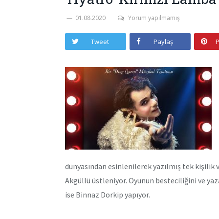
01.08.2020
Yorum yapılmamış
Tweet
Paylaş
P
dünyasından esinlenilerek yazılmış tek kişili
Akgüllü üstleniyor. Oyunun besteciliğini ve ya
ise Binnaz Dorkip yapıyor.