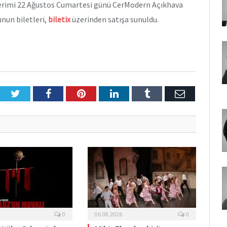
sterimi 22 Ağustos Cumartesi günü CerModern Açıkhava
nun biletleri,
biletix
üzerinden satışa sunuldu.
Twitter
Facebook
Pinterest
LinkedIn
Tumblr
E-
Posta
0
06.08.2026
0