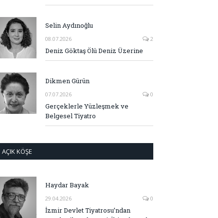
Selin Aydınoğlu
08.07.2026
2
Deniz Göktaş Ölü Deniz Üzerine
Dikmen Gürün
07.07.2026
0
Gerçeklerle Yüzleşmek ve
Belgesel Tiyatro
AÇIK KÖŞE
Haydar Bayak
29.04.2026
0
İzmir Devlet Tiyatrosu’ndan