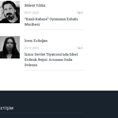
Bülent Yıldız
03.01.2026
0
“Kanlı Kabare” Oyununun Esbabı
Mucibesi
İrem Erdoğan
25.12.2025
0
İzmir Devlet Tiyatrosu’nda Sibel
Erdenk Rejisi: Arzunun Onda
Dokuzu
LETİŞİM