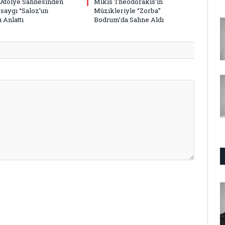
 Atölye Sahnesinden
Mikis Theodorakis’in
saygı “Saloz’un
Müzikleriyle “Zorba”
 Anlattı
Bodrum’da Sahne Aldı