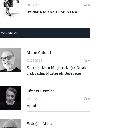
28.07.2026
0
İktidarın Mizahla Sorunu Ne
YAZARLAR
Metin Göksel
03.08.2026
0
Kardeşlikten Müşterekliğe: Ortak
Hafızadan Müşterek Geleceğe
Cüneyt Uzunlar
02.08.2026
0
Aptal
Erdoğan Mitrani