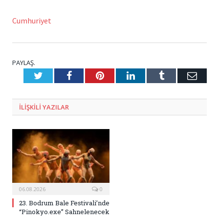
Cumhuriyet
PAYLAŞ.
Twitter
Facebook
Pinterest
LinkedIn
Tumblr
E-
Posta
ILIŞKILI
YAZILAR
06.08.2026
0
23. Bodrum Bale Festivali’nde
“Pinokyo.exe” Sahnelenecek