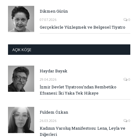
Dikmen Gürün
07.07.2026
0
Gerçeklerle Yüzleşmek ve Belgesel Tiyatro
AÇIK KÖŞE
Haydar Bayak
29.04.2026
0
İzmir Devlet Tiyatrosu’ndan Rembetiko
Efsanesi: İki Yaka Tek Hikaye
Fuldem Özkan
26.03.2026
0
Kadının Varoluş Manifestosu: Lena, Leyla ve
Diğerleri