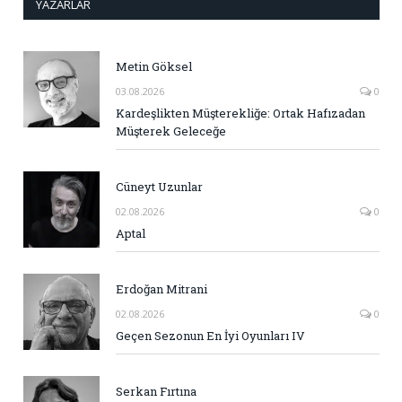
YAZARLAR
Metin Göksel
03.08.2026
0
Kardeşlikten Müşterekliğe: Ortak Hafızadan
Müşterek Geleceğe
Cüneyt Uzunlar
02.08.2026
0
Aptal
Erdoğan Mitrani
02.08.2026
0
Geçen Sezonun En İyi Oyunları IV
Serkan Fırtına