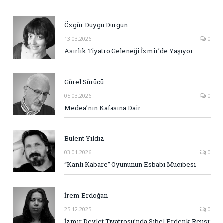
Özgür Duygu Durgun
13.03.2026
0
Asırlık Tiyatro Geleneği İzmir’de Yaşıyor
Gürel Sürücü
05.03.2026
0
Medea’nın Kafasına Dair
Bülent Yıldız
03.01.2026
0
“Kanlı Kabare” Oyununun Esbabı Mucibesi
İrem Erdoğan
25.12.2025
0
İzmir Devlet Tiyatrosu’nda Sibel Erdenk Rejisi: