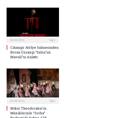
06.08.2026
0
Cihangir Atölye Sahnesinden
Boran Özsaygı “Saloz’un
Mavalı”nı Anlattı
06.08.2026
0
Mikis Theodorakis’in
Müzikleriyle “Zorba”
Bodrum’da Sahne Aldı