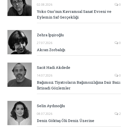
02.08.2026
0
Yoko Ono’nun Kavramsal Sanat Evreni ve
Eylemin Saf Gerçekliği
Zehra İpşiroğlu
27.07.2026
0
Akran Zorbalığı
Sacit Hadi Akdede
14.07.2026
0
Bağımsız Tiyatroların Bağımsızlığına Dair Bazı
İktisadi Gözlemler
Selin Aydınoğlu
08.07.2026
2
Deniz Göktaş Ölü Deniz Üzerine