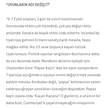
“OYUNLARIN ADI DEĞİŞTİ”
“6-7 Eylül olayları, 2 gün ile sınırlı tutulmamalı.
Sonrasında etkisi çok hissedildi, çok şey değişti kötü
anlamda. Sanata da büyük etkisi oldu elbette. İstanbul’da
tiyatroyu getiren Ermeni sanatçılardı mesela, hepsi
mağdur edildi. Biz 3.5 sene boyunca kapalı tuttuk
tiyatromuzu. Politik oyunlar sergileyen dostlarımız daha
da zor durumda kaldı. Menderes dönemi öyleydi işte…
Olaylardan önce ‘Papaz Kaçtı’ diye bir oyun oynuyordum.
Tiyatroyu açtığımda o oyunun ismini değiştirmek zorunda
kaldım mesela. Korkudan değil, ‘papaz’ kelimesinin zaten
saldırıya uğrayan azınlıkları üzeceğini düşündüm. Papaz
kaçtı oyunu oldu ‘Kaçan Kaçana’! O günlerin, o utancın bir
daha bize; Cumhuriyet’e yaşatılmayacağını umuyorum.