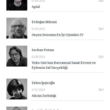
02.08.2026
0
Aptal
Erdoğan Mitrani
02.08.2026
0
Geçen Sezonun En İyi Oyunları IV
Serkan Fırtına
02.08.2026
0
Yoko Ono’nun Kavramsal Sanat Evreni ve
Eylemin Saf Gerçekliği
Zehra İpşiroğlu
27.07.2026
0
Akran Zorbalığı