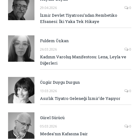
29.04.2026
0
İzmir Devlet Tiyatrosu’ndan Rembetiko
Efsanesi: İki Yaka Tek Hikaye
Fuldem Özkan
26.03.2026
0
Kadının Varoluş Manifestosu: Lena, Leyla ve
Diğerleri
Özgür Duygu Durgun
13.03.2026
0
Asırlık Tiyatro Geleneği İzmir’de Yaşıyor
Gürel Sürücü
05.03.2026
0
Medea’nın Kafasına Dair