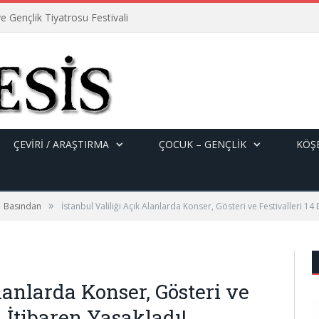
e Gençlik Tiyatrosu Festivali
ÇEVİRİ / ARAŞTIRMA
ÇOCUK – GENÇLIK
KÖŞE
»
Basından
İstanbul Valiliği Açık Alanlarda Konser, Gösteri ve Festivalleri 14 
lanlarda Konser, Gösteri ve
n İtibaren Yasakladı!