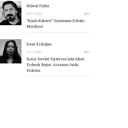
Bülent Yıldız
03.01.2026
0
“Kanlı Kabare” Oyununun Esbabı
Mucibesi
İrem Erdoğan
25.12.2025
0
İzmir Devlet Tiyatrosu’nda Sibel
Erdenk Rejisi: Arzunun Onda
Dokuzu