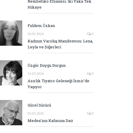
Rembetiko Efsanesi: İki Yaka Tek
Hikaye
Fuldem Özkan
26.03.2026
0
Kadının Varoluş Manifestosu: Lena,
Leyla ve Diğerleri
Özgür Duygu Durgun
13.03.2026
0
Asırlık Tiyatro Geleneği İzmir’de
Yaşıyor
Gürel Sürücü
05.03.2026
0
Medea’nın Kafasına Dair