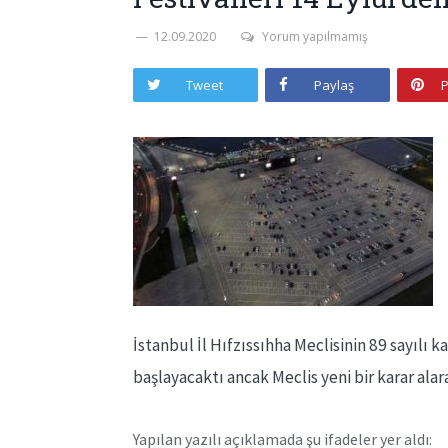
12.09.2020
Yorum yapılmamış
Tweet
Paylaş
P
İstanbul İl Hıfzıssıhha Meclisinin 89 sayılı 
başlayacaktı ancak Meclis yeni bir karar alara
Yapılan yazılı açıklamada şu ifadeler yer aldı: