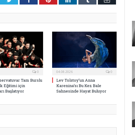
Posta
0
04.08.2026
0
ervatuvar Tam Burslu
Lev Tolstoy’un Anna
k Eğitimi için
Karenina’sı Bu Kez Bale
rı Başlatıyor
Sahnesinde Hayat Buluyor