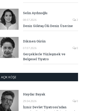
Selin Aydınoğlu
08.07.2026
2
Deniz Göktaş Ölü Deniz Üzerine
Dikmen Gürün
07.07.2026
0
Gerçeklerle Yüzleşmek ve
Belgesel Tiyatro
AÇIK KÖŞE
Haydar Bayak
29.04.2026
0
İzmir Devlet Tiyatrosu’ndan