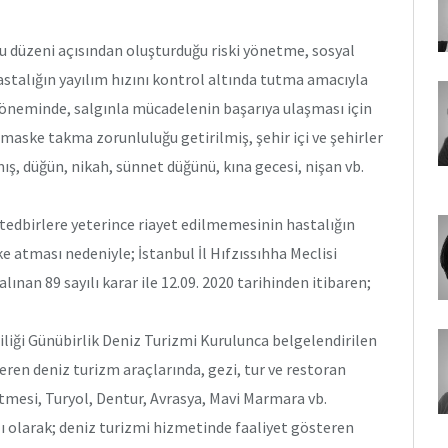
u düzeni açısından oluşturduğu riski yönetme, sosyal
stalığın yayılım hızını kontrol altında tutma amacıyla
öneminde, salgınla mücadelenin başarıya ulaşması için
 maske takma zorunluluğu getirilmiş, şehir içi ve şehirler
ış, düğün, nikah, sünnet düğünü, kına gecesi, nişan vb.
 tedbirlere yeterince riayet edilmemesinin hastalığın
ke atması nedeniyle; İstanbul İl Hıfzıssıhha Meclisi
ınan 89 sayılı karar ile 12.09. 2020 tarihinden itibaren;
liliği Günübirlik Deniz Turizmi Kurulunca belgelendirilen
eren deniz turizm araçlarında, gezi, tur ve restoran
letmesi, Turyol, Dentur, Avrasya, Mavi Marmara vb.
lı olarak; deniz turizmi hizmetinde faaliyet gösteren