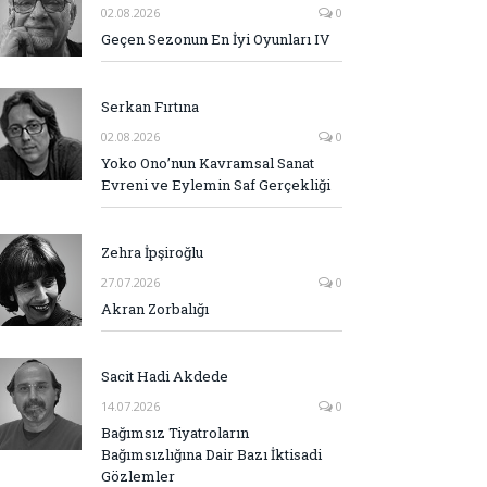
02.08.2026
0
Geçen Sezonun En İyi Oyunları IV
Serkan Fırtına
02.08.2026
0
Yoko Ono’nun Kavramsal Sanat
Evreni ve Eylemin Saf Gerçekliği
Zehra İpşiroğlu
27.07.2026
0
Akran Zorbalığı
Sacit Hadi Akdede
14.07.2026
0
Bağımsız Tiyatroların
Bağımsızlığına Dair Bazı İktisadi
Gözlemler