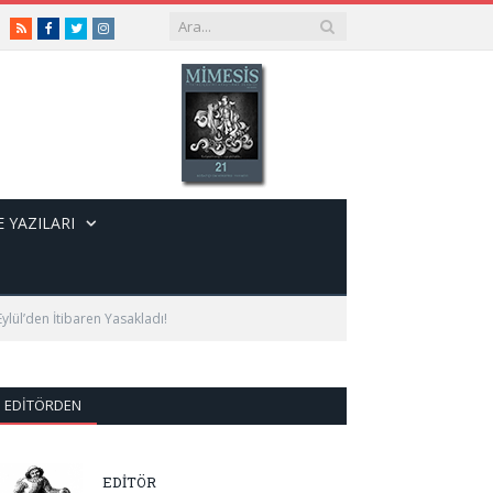
RSS
Facebook
Twitter
Instagram
 YAZILARI
Eylül’den İtibaren Yasakladı!
EDITÖRDEN
EDİTÖR