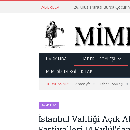
HABERLER
26. Uluslararası Bursa Çocuk v
HAKKINDA
HABER – SÖYLEŞI
MİMESİS DERGİ – KİTAP
»
»
BURADASINIZ:
Anasayfa
Haber - Söyleşi
BASINDAN
İstanbul Valiliği Açık A
Festivalleri 14 Eylül’de