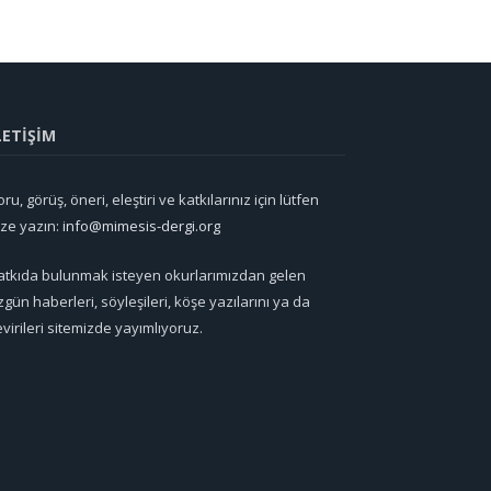
LETİŞİM
ru, görüş, öneri, eleştiri ve katkılarınız için lütfen
ize yazın:
info@mimesis-dergi.org
atkıda bulunmak isteyen okurlarımızdan gelen
zgün haberleri, söyleşileri, köşe yazılarını ya da
evirileri sitemizde yayımlıyoruz.