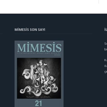
MİMESİS SON SAYI
İ
So
b
K
ö
ç