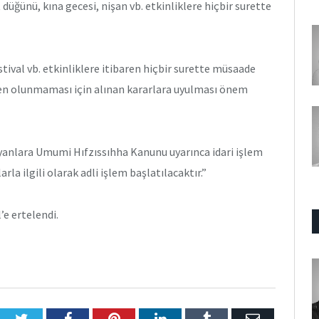
düğünü, kına gecesi, nişan vb. etkinliklere hiçbir surette
stival vb. etkinliklere itibaren hiçbir surette müsaade
en olunmaması için alınan kararlara uyulması önem
yanlara Umumi Hıfzıssıhha Kanunu uyarınca idari işlem
rla ilgili olarak adli işlem başlatılacaktır.”
l’e ertelendi.
Twitter
Facebook
Pinterest
LinkedIn
Tumblr
E-