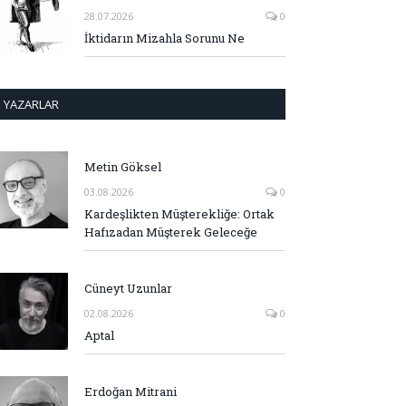
28.07.2026
0
İktidarın Mizahla Sorunu Ne
YAZARLAR
Metin Göksel
03.08.2026
0
Kardeşlikten Müşterekliğe: Ortak
Hafızadan Müşterek Geleceğe
Cüneyt Uzunlar
02.08.2026
0
Aptal
Erdoğan Mitrani