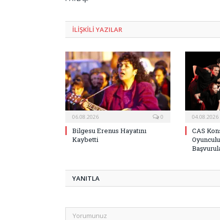
ILIŞKILI
YAZILAR
06.08.2026
0
04.08.2026
Bilgesu Erenus Hayatını
CAS Kons
Kaybetti
Oyunculu
Başvurula
YANITLA