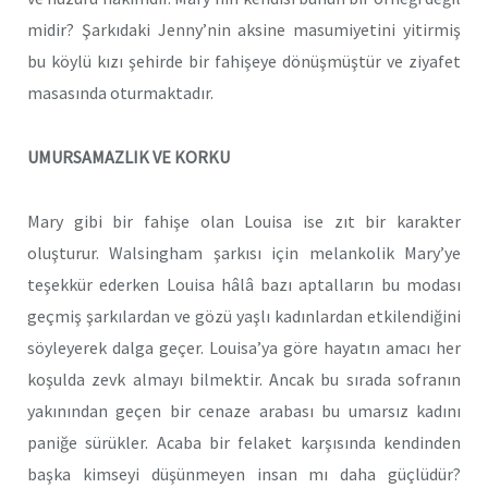
midir? Şarkıdaki Jenny’nin aksine masumiyetini yitirmiş
bu köylü kızı şehirde bir fahişeye dönüşmüştür ve ziyafet
masasında oturmaktadır.
UMURSAMAZLIK VE KORKU
Mary gibi bir fahişe olan Louisa ise zıt bir karakter
oluşturur. Walsingham şarkısı için melankolik Mary’ye
teşekkür ederken Louisa hâlâ bazı aptalların bu modası
geçmiş şarkılardan ve gözü yaşlı kadınlardan etkilendiğini
söyleyerek dalga geçer. Louisa’ya göre hayatın amacı her
koşulda zevk almayı bilmektir. Ancak bu sırada sofranın
yakınından geçen bir cenaze arabası bu umarsız kadını
paniğe sürükler. Acaba bir felaket karşısında kendinden
başka kimseyi düşünmeyen insan mı daha güçlüdür?