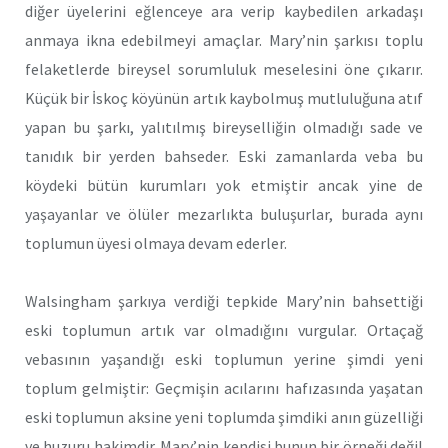
diğer üyelerini eğlenceye ara verip kaybedilen arkadaşı
anmaya ikna edebilmeyi amaçlar. Mary’nin şarkısı toplu
felaketlerde bireysel sorumluluk meselesini öne çıkarır.
Küçük bir İskoç köyünün artık kaybolmuş mutluluğuna atıf
yapan bu şarkı, yalıtılmış bireyselliğin olmadığı sade ve
tanıdık bir yerden bahseder. Eski zamanlarda veba bu
köydeki bütün kurumları yok etmiştir ancak yine de
yaşayanlar ve ölüler mezarlıkta buluşurlar, burada aynı
toplumun üyesi olmaya devam ederler.
Walsingham şarkıya verdiği tepkide Mary’nin bahsettiği
eski toplumun artık var olmadığını vurgular. Ortaçağ
vebasının yaşandığı eski toplumun yerine şimdi yeni
toplum gelmiştir: Geçmişin acılarını hafızasında yaşatan
eski toplumun aksine yeni toplumda şimdiki anın güzelliği
ve huzuru hakimdir. Mary’nin kendisi bunun bir örneği değil