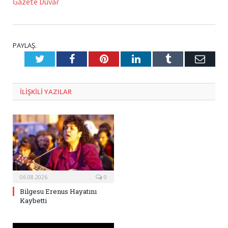
Gazete Duvar
PAYLAŞ.
Twitter
Facebook
Pinterest
LinkedIn
Tumblr
E-
Posta
ILIŞKILI
YAZILAR
06.08.2026
0
Bilgesu Erenus Hayatını
Kaybetti