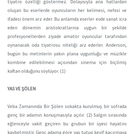
tiyatro özelliği göstermez. Dolayısıyla ana hatlardan
oluşan bu eserlerde oyuncuların her kelimesi, nefesi ve
ifadesi önem arz eder. Bu anlamda eserler evde sanat icra
eden dönemin aristokratlarına uygun bir şekilde
profesyonellerden ziyade amatör oyuncular tarafından
oynanacak oda tiyatrosu niteliği arz ederler. Anderson,
bugün bu metinlerin yakın plana uygunluğu ve müzikle
kombine edilebilmesi açısından sinema için biçilmiş
kaftan olduğunu söylüyor. (1)
YAS VE ŞÖLEN
Veba Zamanında Bir Şölen sokakta kurulmuş bir sofrada
genç bir adamın konuşmasıyla açılır. (2) Salgın sırasında
eğlenceyle vakit geçiren bu grubun bir üyesi hayatını
kaybetmiştir. Genç adama göre yas tutup keyif kaçırmaya