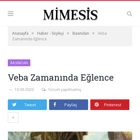
»
»
»
Anasayfa
Haber - Söyleşi
Basından
Veba
Zamanında Eğlence
BASINDAN
Veba Zamanında Eğlence
10.09.2020
Yorum yapılmamış
Tweet
Paylaş
Pinterest
+