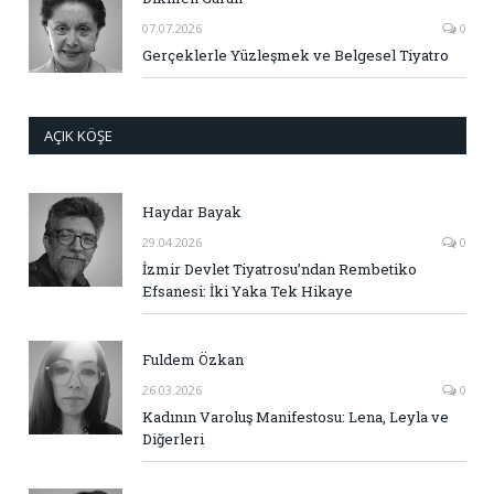
07.07.2026
0
Gerçeklerle Yüzleşmek ve Belgesel Tiyatro
AÇIK KÖŞE
Haydar Bayak
29.04.2026
0
İzmir Devlet Tiyatrosu’ndan Rembetiko
Efsanesi: İki Yaka Tek Hikaye
Fuldem Özkan
26.03.2026
0
Kadının Varoluş Manifestosu: Lena, Leyla ve
Diğerleri