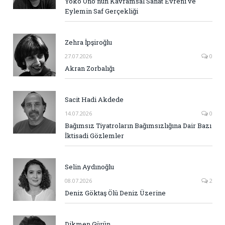
Yoko Ono’nun Kavramsal Sanat Evreni ve
Eylemin Saf Gerçekliği
Zehra İpşiroğlu
27.07.2026
0
Akran Zorbalığı
Sacit Hadi Akdede
14.07.2026
0
Bağımsız Tiyatroların Bağımsızlığına Dair Bazı
İktisadi Gözlemler
Selin Aydınoğlu
08.07.2026
2
Deniz Göktaş Ölü Deniz Üzerine
Dikmen Gürün