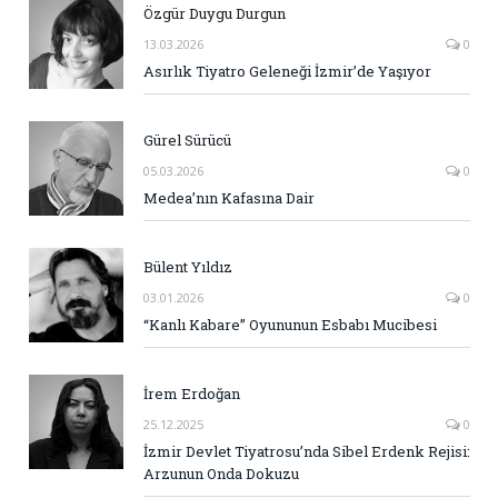
Özgür Duygu Durgun
13.03.2026
0
Asırlık Tiyatro Geleneği İzmir’de Yaşıyor
Gürel Sürücü
05.03.2026
0
Medea’nın Kafasına Dair
Bülent Yıldız
03.01.2026
0
“Kanlı Kabare” Oyununun Esbabı Mucibesi
İrem Erdoğan
25.12.2025
0
İzmir Devlet Tiyatrosu’nda Sibel Erdenk Rejisi:
Arzunun Onda Dokuzu