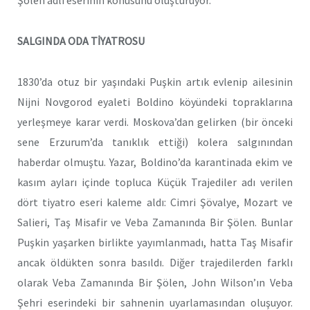
Şölen adlı eserinin konusunu oluşturuyor.
SALGINDA ODA TİYATROSU
1830’da otuz bir yaşındaki Puşkin artık evlenip ailesinin
Nijni Novgorod eyaleti Boldino köyündeki topraklarına
yerleşmeye karar verdi. Moskova’dan gelirken (bir önceki
sene Erzurum’da tanıklık ettiği) kolera salgınından
haberdar olmuştu. Yazar, Boldino’da karantinada ekim ve
kasım ayları içinde topluca Küçük Trajediler adı verilen
dört tiyatro eseri kaleme aldı: Cimri Şövalye, Mozart ve
Salieri, Taş Misafir ve Veba Zamanında Bir Şölen. Bunlar
Puşkin yaşarken birlikte yayımlanmadı, hatta Taş Misafir
ancak öldükten sonra basıldı. Diğer trajedilerden farklı
olarak Veba Zamanında Bir Şölen, John Wilson’ın Veba
Şehri eserindeki bir sahnenin uyarlamasından oluşuyor.