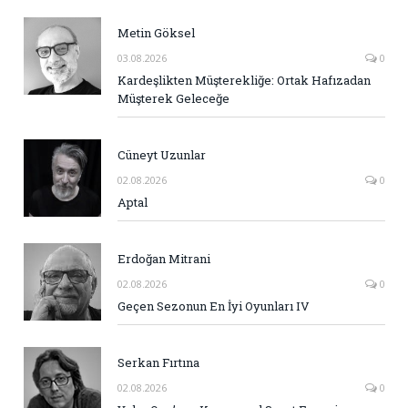
Metin Göksel
03.08.2026
0
Kardeşlikten Müşterekliğe: Ortak Hafızadan
Müşterek Geleceğe
Cüneyt Uzunlar
02.08.2026
0
Aptal
Erdoğan Mitrani
02.08.2026
0
Geçen Sezonun En İyi Oyunları IV
Serkan Fırtına
02.08.2026
0