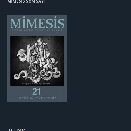
MİMESİS SON SAYI
İLETİŞİM