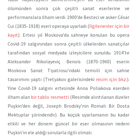
ölümünden sonra çok çeşitli sanat eserlerine ve
performanslara ilham verdi. 1900’de Besteci ve asker César
Cui (1835-1918) eseri operaya uyarladı (
İlgilenenler için bir
kayıt
). Ertesi yıl Moskova’da sahneye konulan bu opera
Covid-19 salgınından sonra çeşitli ülkelerden sanatçılar
tarafından sosyal medyada izleyicilere sunuldu. 1914’te
Aleksander Nikolayeviç Benois (1870-1960) eserin
Moskova Sanat Tiyatrosu’ndaki temsili için sahne
tasarımını yaptı (Tretyakov galerisindeki
resim için bkz
.).
Yine Covid-19 salgını ertesinde Anna Poliakova eserden
ilham alan
bir tablo resmetti
(Resimde alıntılanan dizeler
Puşkin’den değil, Joseph Brodsky’nin Romalı Bir Dosta
Mektuplar şiirindendir). Bu küçük uyarlamanın bu kadar
etkili ve her dönem güncel bir eser olmasının nedeni
Puşkin’in ele aldığı sorularla ilgili olmalı.