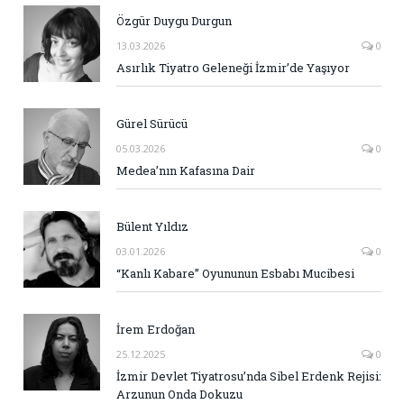
Özgür Duygu Durgun
13.03.2026
0
Asırlık Tiyatro Geleneği İzmir’de Yaşıyor
Gürel Sürücü
05.03.2026
0
Medea’nın Kafasına Dair
Bülent Yıldız
03.01.2026
0
“Kanlı Kabare” Oyununun Esbabı Mucibesi
İrem Erdoğan
25.12.2025
0
İzmir Devlet Tiyatrosu’nda Sibel Erdenk Rejisi:
Arzunun Onda Dokuzu