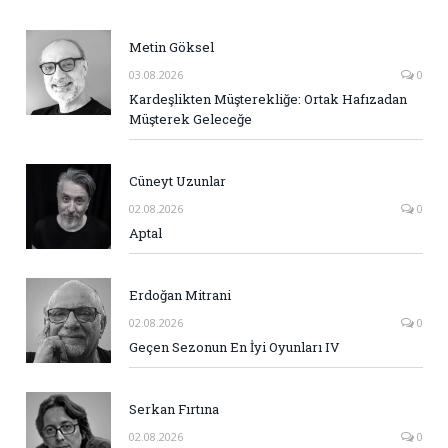
Metin Göksel
03.08.2026
0
Kardeşlikten Müşterekliğe: Ortak Hafızadan
Müşterek Geleceğe
Cüneyt Uzunlar
02.08.2026
0
Aptal
Erdoğan Mitrani
02.08.2026
0
Geçen Sezonun En İyi Oyunları IV
Serkan Fırtına
02.08.2026
0