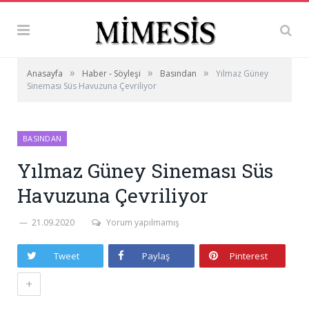
»
»
»
Anasayfa
Haber - Söyleşi
Basından
Yılmaz Güney
Sineması Süs Havuzuna Çevriliyor
BASINDAN
Yılmaz Güney Sineması Süs
Havuzuna Çevriliyor
21.09.2020
Yorum yapılmamış
Tweet
Paylaş
Pinterest
+