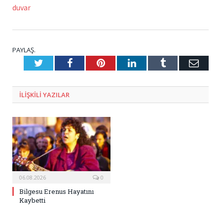
duvar
PAYLAŞ.
Twitter
Facebook
Pinterest
LinkedIn
Tumblr
E-
Posta
ILIŞKILI
YAZILAR
06.08.2026
0
Bilgesu Erenus Hayatını
Kaybetti