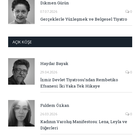
Dikmen Gürün
07.07.2026
0
Gerçeklerle Yüzleşmek ve Belgesel Tiyatro
AÇIK KÖŞE
Haydar Bayak
29.04.2026
0
İzmir Devlet Tiyatrosu’ndan Rembetiko
Efsanesi: İki Yaka Tek Hikaye
Fuldem Özkan
26.03.2026
0
Kadının Varoluş Manifestosu: Lena, Leyla ve
Diğerleri