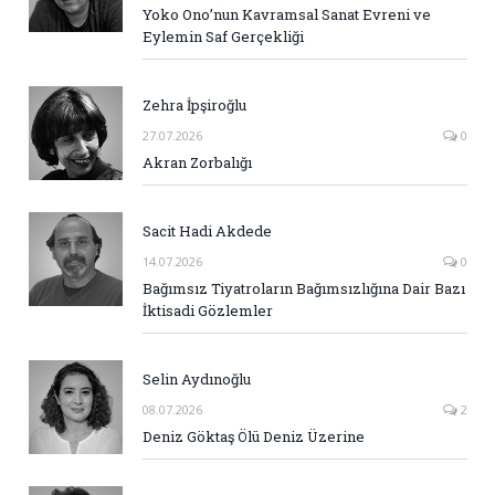
Yoko Ono’nun Kavramsal Sanat Evreni ve
Eylemin Saf Gerçekliği
Zehra İpşiroğlu
27.07.2026
0
Akran Zorbalığı
Sacit Hadi Akdede
14.07.2026
0
Bağımsız Tiyatroların Bağımsızlığına Dair Bazı
İktisadi Gözlemler
Selin Aydınoğlu
08.07.2026
2
Deniz Göktaş Ölü Deniz Üzerine