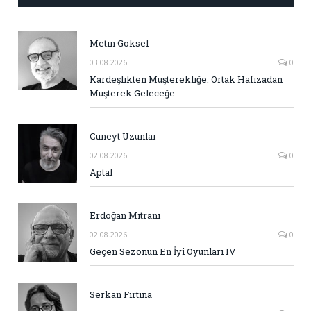
Metin Göksel
03.08.2026
0
Kardeşlikten Müşterekliğe: Ortak Hafızadan
Müşterek Geleceğe
Cüneyt Uzunlar
02.08.2026
0
Aptal
Erdoğan Mitrani
02.08.2026
0
Geçen Sezonun En İyi Oyunları IV
Serkan Fırtına