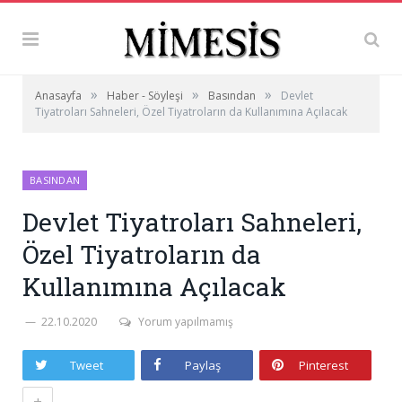
»
»
»
Anasayfa
Haber - Söyleşi
Basından
Devlet
Tiyatroları Sahneleri, Özel Tiyatroların da Kullanımına Açılacak
BASINDAN
Devlet Tiyatroları Sahneleri,
Özel Tiyatroların da
Kullanımına Açılacak
22.10.2020
Yorum yapılmamış
Tweet
Paylaş
Pinterest
+