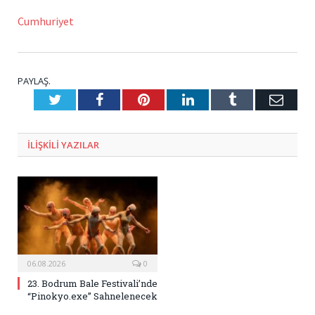
Cumhuriyet
PAYLAŞ.
Twitter
Facebook
Pinterest
LinkedIn
Tumblr
E-
Posta
ILIŞKILI
YAZILAR
06.08.2026
0
23. Bodrum Bale Festivali’nde
“Pinokyo.exe” Sahnelenecek