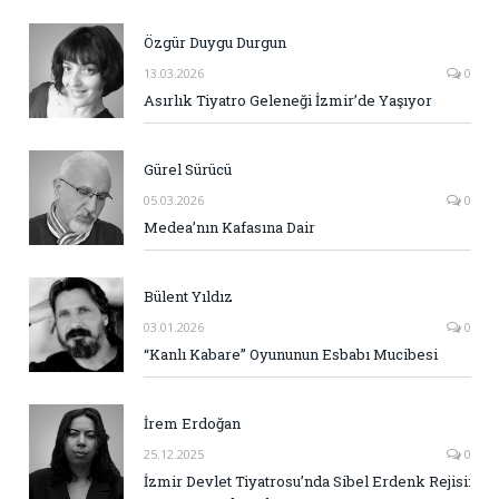
Özgür Duygu Durgun
13.03.2026
0
Asırlık Tiyatro Geleneği İzmir’de Yaşıyor
Gürel Sürücü
05.03.2026
0
Medea’nın Kafasına Dair
Bülent Yıldız
03.01.2026
0
“Kanlı Kabare” Oyununun Esbabı Mucibesi
İrem Erdoğan
25.12.2025
0
İzmir Devlet Tiyatrosu’nda Sibel Erdenk Rejisi: