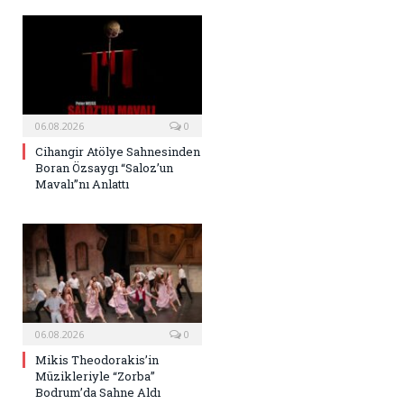
06.08.2026
0
Cihangir Atölye Sahnesinden
Boran Özsaygı “Saloz’un
Mavalı”nı Anlattı
06.08.2026
0
Mikis Theodorakis’in
Müzikleriyle “Zorba”
Bodrum’da Sahne Aldı