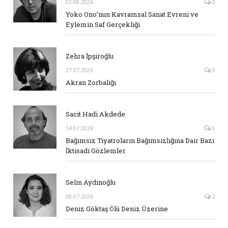
02.08.2026
0
Yoko Ono’nun Kavramsal Sanat Evreni ve
Eylemin Saf Gerçekliği
Zehra İpşiroğlu
27.07.2026
0
Akran Zorbalığı
Sacit Hadi Akdede
14.07.2026
0
Bağımsız Tiyatroların Bağımsızlığına Dair Bazı
İktisadi Gözlemler
Selin Aydınoğlu
08.07.2026
2
Deniz Göktaş Ölü Deniz Üzerine