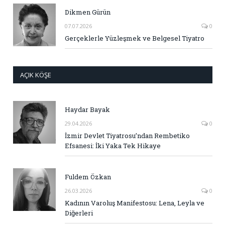
Dikmen Gürün
07.07.2026
0
Gerçeklerle Yüzleşmek ve Belgesel Tiyatro
AÇIK KÖŞE
Haydar Bayak
29.04.2026
0
İzmir Devlet Tiyatrosu’ndan Rembetiko
Efsanesi: İki Yaka Tek Hikaye
Fuldem Özkan
26.03.2026
0
Kadının Varoluş Manifestosu: Lena, Leyla ve
Diğerleri