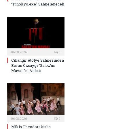
“Pinokyo.exe” Sahnelenecek
06.08.2026
0
Cihangir Atölye Sahnesinden
Boran Özsaygı “Saloz’un
Mavalı”nı Anlattı
06.08.2026
0
Mikis Theodorakis’in