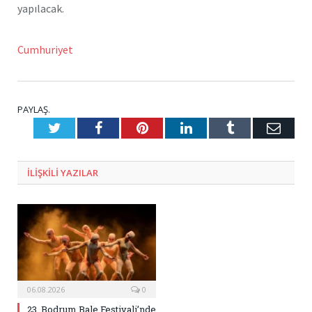
yapılacak.
Cumhuriyet
PAYLAŞ.
Twitter
Facebook
Pinterest
LinkedIn
Tumblr
E-
Posta
ILIŞKILI
YAZILAR
06.08.2026
0
23. Bodrum Bale Festivali’nde