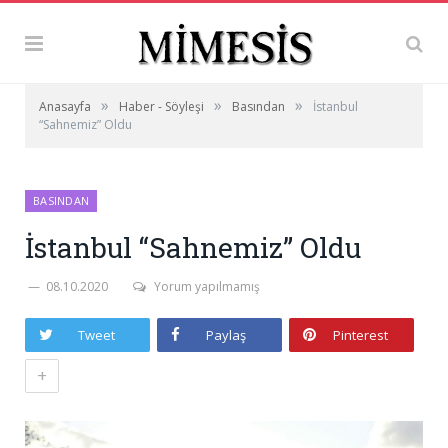
»
»
»
Anasayfa
Haber - Söyleşi
Basından
İstanbul
“Sahnemiz” Oldu
BASINDAN
İstanbul “Sahnemiz” Oldu
08.10.2020
Yorum yapılmamış
Tweet
Paylaş
Pinterest
+