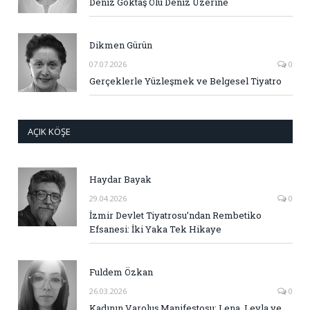
Deniz Göktaş Ölü Deniz Üzerine
Dikmen Gürün
07.07.2026
0
Gerçeklerle Yüzleşmek ve Belgesel Tiyatro
AÇIK KÖŞE
Haydar Bayak
29.04.2026
0
İzmir Devlet Tiyatrosu’ndan Rembetiko
Efsanesi: İki Yaka Tek Hikaye
Fuldem Özkan
26.03.2026
0
Kadının Varoluş Manifestosu: Lena, Leyla ve