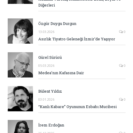
Diğerleri
Özgür Duygu Durgun
13.03.2026
0
Asırlık Tiyatro Geleneği İzmir’de Yaşıyor
Gürel Sürücü
05.03.2026
0
Medea’nın Kafasına Dair
Bülent Yıldız
03.01.2026
0
“Kanlı Kabare” Oyununun Esbabı Mucibesi
İrem Erdoğan