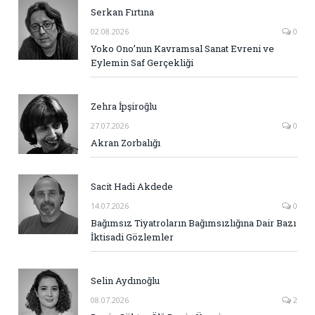
Serkan Fırtına
02.08.2026
0
Yoko Ono’nun Kavramsal Sanat Evreni ve
Eylemin Saf Gerçekliği
Zehra İpşiroğlu
27.07.2026
0
Akran Zorbalığı
Sacit Hadi Akdede
14.07.2026
0
Bağımsız Tiyatroların Bağımsızlığına Dair Bazı
İktisadi Gözlemler
Selin Aydınoğlu
08.07.2026
2