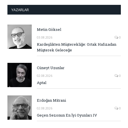
YAZARLAR
Metin Göksel
03.08.2026
0
Kardeşlikten Müşterekliğe: Ortak Hafızadan
Müşterek Geleceğe
Cüneyt Uzunlar
02.08.2026
0
Aptal
Erdoğan Mitrani
02.08.2026
0
Geçen Sezonun En İyi Oyunları IV