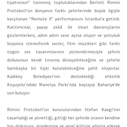
tiyatronun” tanınmış topluluklarından Berlinli Rimini
Protokoll’ün dünyanın farklı şehirlerinde büyük ilgiyle
karşılanan “Remote X” performansını İstanbul’a getirdi.
Katılımcılar, yapay zekâ ile insan davranışlarını
gözlemlerken, adım adım sese aşina oluyor ve yolculuk
boyunca stereofonik sesler, film müzikleri gibi farklı
özgün ses tasarımlarının yönlendirmesiyle şehrin
dokusunun kendi tınısına dönüşebileceğine ve şehirle
bambaşka bir ilişki kurulabileceğine şahit oluyorlar.
Kadıköy Belediyesi’nin desteklediği etkinlik
Koşuyolu’ndaki Manolya Parkı’nda başlayıp Bahariye’de
son buluyor.
Rimini Protokoll’ün kurucularından Stefan Kaegi’nin
tasarladığı ve yönettiği, gittiği her şehirde oranın kendine
has dokusuna, gündemine ve yerel kültüre adapte ederek