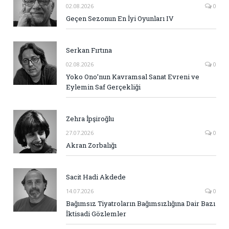
02.08.2026
0
Geçen Sezonun En İyi Oyunları IV
Serkan Fırtına
02.08.2026
0
Yoko Ono’nun Kavramsal Sanat Evreni ve
Eylemin Saf Gerçekliği
Zehra İpşiroğlu
27.07.2026
0
Akran Zorbalığı
Sacit Hadi Akdede
14.07.2026
0
Bağımsız Tiyatroların Bağımsızlığına Dair Bazı
İktisadi Gözlemler