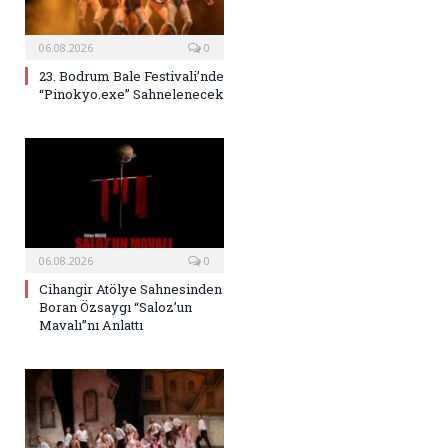
06.08.2026
0
23. Bodrum Bale Festivali’nde
“Pinokyo.exe” Sahnelenecek
06.08.2026
0
Cihangir Atölye Sahnesinden
Boran Özsaygı “Saloz’un
Mavalı”nı Anlattı