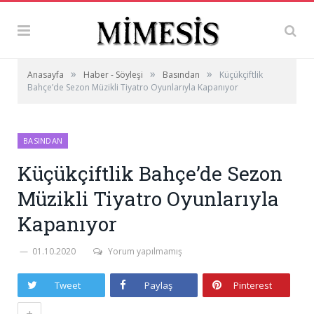
»
»
»
Anasayfa
Haber - Söyleşi
Basından
Küçükçiftlik
Bahçe’de Sezon Müzikli Tiyatro Oyunlarıyla Kapanıyor
BASINDAN
Küçükçiftlik Bahçe’de Sezon
Müzikli Tiyatro Oyunlarıyla
Kapanıyor
01.10.2020
Yorum yapılmamış
Tweet
Paylaş
Pinterest
+