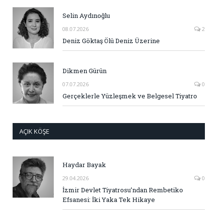
Selin Aydınoğlu
08.07.2026
2
Deniz Göktaş Ölü Deniz Üzerine
Dikmen Gürün
07.07.2026
0
Gerçeklerle Yüzleşmek ve Belgesel Tiyatro
AÇIK KÖŞE
Haydar Bayak
29.04.2026
0
İzmir Devlet Tiyatrosu’ndan Rembetiko
Efsanesi: İki Yaka Tek Hikaye