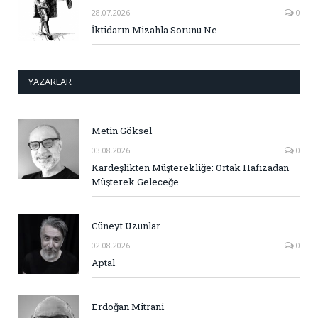
28.07.2026
0
İktidarın Mizahla Sorunu Ne
YAZARLAR
Metin Göksel
03.08.2026
0
Kardeşlikten Müşterekliğe: Ortak Hafızadan
Müşterek Geleceğe
Cüneyt Uzunlar
02.08.2026
0
Aptal
Erdoğan Mitrani