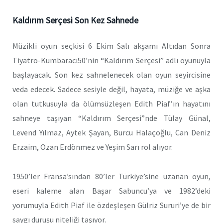
Kaldırım Serçesi Son Kez Sahnede
Müzikli oyun seçkisi 6 Ekim Salı akşamı Altıdan Sonra
Tiyatro-Kumbaracı50’nin “Kaldırım Serçesi” adlı oyunuyla
başlayacak. Son kez sahnelenecek olan oyun seyircisine
veda edecek. Sadece sesiyle değil, hayata, müziğe ve aşka
olan tutkusuyla da ölümsüzleşen Edith Piaf’ın hayatını
sahneye taşıyan “Kaldırım Serçesi”nde Tülay Günal,
Levend Yılmaz, Aytek Şayan, Burcu Halaçoğlu, Can Deniz
Erzaim, Ozan Erdönmez ve Yeşim Sarı rol alıyor.
1950’ler Fransa’sından 80’ler Türkiye’sine uzanan oyun,
eseri kaleme alan Başar Sabuncu’ya ve 1982’deki
yorumuyla Edith Piaf ile özdeşleşen Gülriz Sururi’ye de bir
saygı duruşu niteliği taşıyor.