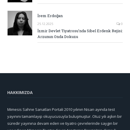
İrem Erdoğan
25.12.2025
0
İzmir Devlet Tiyatrosu’nda Sibel Erdenk Rejisi:
Arzunun Onda Dokuzu
HAKKIMIZDA
Mimesis Sahne Sanatları Portali 2010 yılının Nisan ayında test
yayınını tamamlayıp okuyucusuyla buluşmuştur. Otuz yılı aşkın bir
süredir yayınına devam eden ve tiyatro çevrelerinde saygın bir