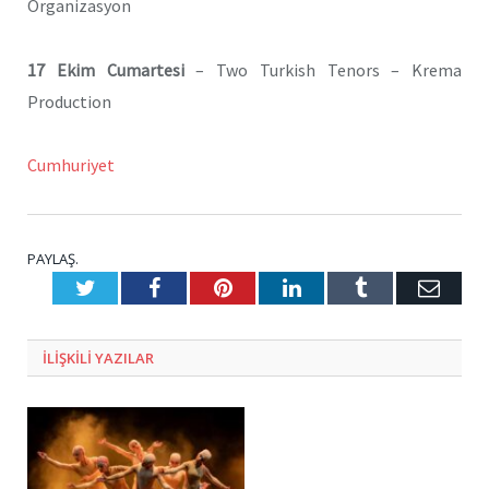
Organizasyon
17 Ekim Cumartesi
– Two Turkish Tenors – Krema
Production
Cumhuriyet
PAYLAŞ.
Twitter
Facebook
Pinterest
LinkedIn
Tumblr
E-
Posta
ILIŞKILI
YAZILAR