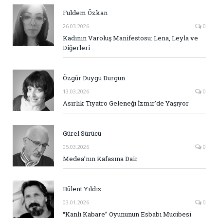
Fuldem Özkan
26.03.2026
0
Kadının Varoluş Manifestosu: Lena, Leyla ve
Diğerleri
Özgür Duygu Durgun
13.03.2026
0
Asırlık Tiyatro Geleneği İzmir’de Yaşıyor
Gürel Sürücü
05.03.2026
0
Medea’nın Kafasına Dair
Bülent Yıldız
03.01.2026
0
“Kanlı Kabare” Oyununun Esbabı Mucibesi