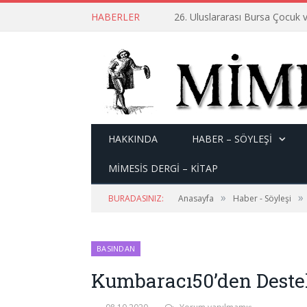
HABERLER
26. Uluslararası Bursa Çocuk v
HAKKINDA
HABER – SÖYLEŞI
MİMESİS DERGİ – KİTAP
»
»
BURADASINIZ:
Anasayfa
Haber - Söyleşi
BASINDAN
Kumbaracı50’den Destek