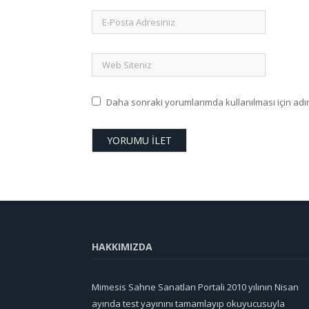
Daha sonraki yorumlarımda kullanılması için adım
HAKKIMIZDA
Mimesis Sahne Sanatları Portali 2010 yılının Nisan
ayında test yayınını tamamlayıp okuyucusuyla