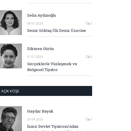
Selin Aydınoğlu
08.07.2026
2
Deniz Göktaş Ölü Deniz Üzerine
Dikmen Gürün
07.07.2026
0
Gerçeklerle Yüzleşmek ve
Belgesel Tiyatro
AÇIK KÖŞE
Haydar Bayak
29.04.2026
0
İzmir Devlet Tiyatrosu’ndan