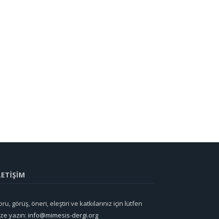
LETİŞİM
ru, görüş, öneri, eleştiri ve katkılarınız için lütfen
ize yazın:
info@mimesis-dergi.org