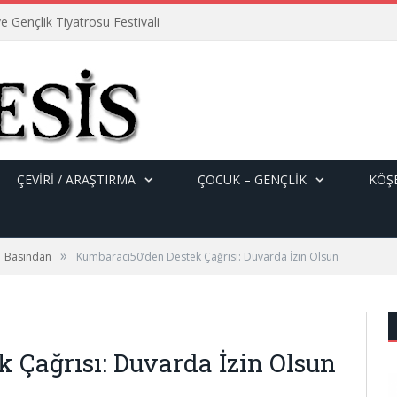
e Gençlik Tiyatrosu Festivali
ÇEVİRİ / ARAŞTIRMA
ÇOCUK – GENÇLIK
KÖŞE
»
Basından
Kumbaracı50’den Destek Çağrısı: Duvarda İzin Olsun
 Çağrısı: Duvarda İzin Olsun