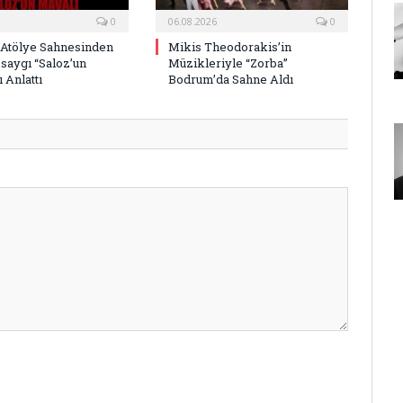
0
06.08.2026
0
 Atölye Sahnesinden
Mikis Theodorakis’in
saygı “Saloz’un
Müzikleriyle “Zorba”
 Anlattı
Bodrum’da Sahne Aldı