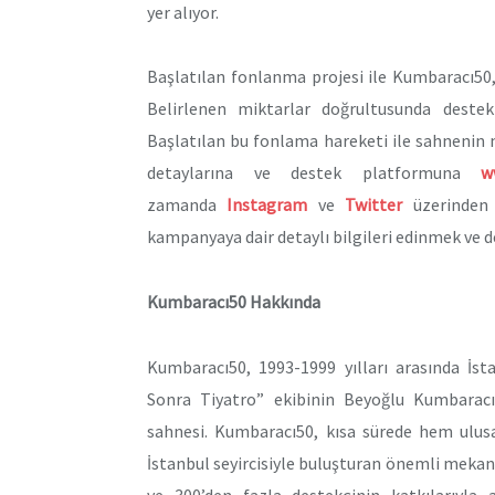
yer alıyor.
Başlatılan fonlanma projesi ile Kumbaracı50,
Belirlenen miktarlar doğrultusunda destek 
Başlatılan bu fonlama hareketi ile sahnenin 
detaylarına ve destek platformuna
www
zamanda
Instagram
ve
Twitter
üzerinden 
kampanyaya dair detaylı bilgileri edinmek ve
Kumbaracı50 Hakkında
Kumbaracı50, 1993-1999 yılları arasında İst
Sonra Tiyatro” ekibinin Beyoğlu Kumbaracı 
sahnesi. Kumbaracı50, kısa sürede hem ulus
İstanbul seyircisiyle buluşturan önemli mekanla
ve 300’den fazla destekçinin katkılarıyla