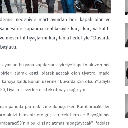
andemisi nedeniyle mart ayından beri kapalı olan ve
hnesi de kapanma tehlikesiyle karşı karşıya kaldı.
e mevcut ihtiyaçlarını karşılama hedefiyle “Duvarda
başlattı.
t ayından bu yana kapılarını seyirciye kapatmak zorunda
birleri alarak kısıtlı olarak açacak olan tiyatro, maddi
 karşıya kaldı. Bunun üzerine “Duvarda izin olsun” adıyla
, tiyatro severleri destek olmaya çağırıyor.
lanan panoda parmak izine dönüşürken Kumbaracı50’den
parmak izi hem bizlere güç verecek hem de Beyoğlu’nda
Kumbaracı50’nin bu krizi atlatmasını sağlayacak” ifadeleri