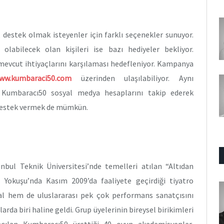
 destek olmak isteyenler için farklı seçenekler sunuyor.
olabilecek olan kişileri ise bazı hediyeler bekliyor.
mevcut ihtiyaçlarını karşılaması hedefleniyor. Kampanya
.kumbaraci50.com
üzerinden ulaşılabiliyor. Aynı
Kumbaracı50 sosyal medya hesaplarını takip ederek
 destek vermek de mümkün.
anbul Teknik Üniversitesi’nde temelleri atılan “Altıdan
Yokuşu’nda Kasım 2009’da faaliyete geçirdiği tiyatro
al hem de uluslararası pek çok performans sanatçısını
rda biri haline geldi. Grup üyelerinin bireysel birikimleri
 açılan Kumbaracı50 ürettiği 40 oyun akademisyenler,