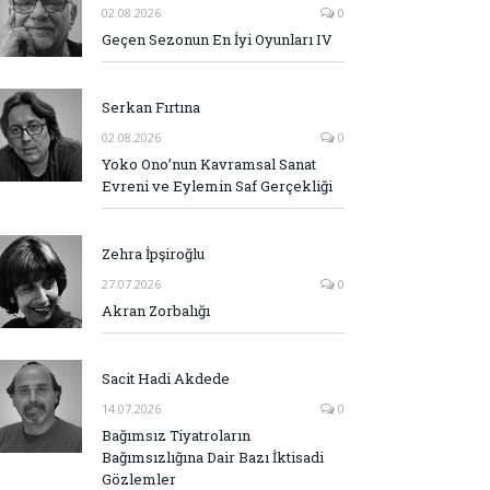
02.08.2026
0
Geçen Sezonun En İyi Oyunları IV
Serkan Fırtına
02.08.2026
0
Yoko Ono’nun Kavramsal Sanat
Evreni ve Eylemin Saf Gerçekliği
Zehra İpşiroğlu
27.07.2026
0
Akran Zorbalığı
Sacit Hadi Akdede
14.07.2026
0
Bağımsız Tiyatroların
Bağımsızlığına Dair Bazı İktisadi
Gözlemler