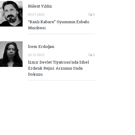
Bülent Yıldız
03.01.2026
0
“Kanlı Kabare” Oyununun Esbabı
Mucibesi
İrem Erdoğan
25.12.2025
0
İzmir Devlet Tiyatrosu’nda Sibel
Erdenk Rejisi: Arzunun Onda
Dokuzu