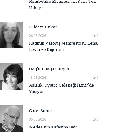
Rembetiko Efsanesi: İki Yaka Tek
Hikaye
Fuldem Özkan
26.03.2026
0
Kadının Varoluş Manifestosu: Lena,
Leyla ve Diğerleri
Özgür Duygu Durgun
13.03.2026
0
Asırlık Tiyatro Geleneği İzmir’de
Yaşıyor
Gürel Sürücü
05.03.2026
0
Medea’nın Kafasına Dair