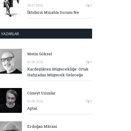
28.07.2026
0
İktidarın Mizahla Sorunu Ne
YAZARLAR
Metin Göksel
03.08.2026
0
Kardeşlikten Müşterekliğe: Ortak
Hafızadan Müşterek Geleceğe
Cüneyt Uzunlar
02.08.2026
0
Aptal
Erdoğan Mitrani