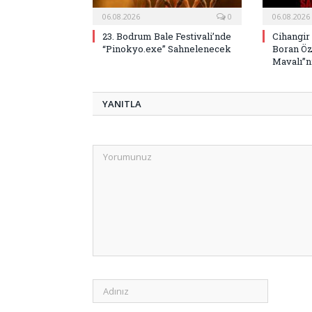
06.08.2026
0
06.08.2026
23. Bodrum Bale Festivali’nde
Cihangir
“Pinokyo.exe” Sahnelenecek
Boran Öz
Mavalı”nı
YANITLA