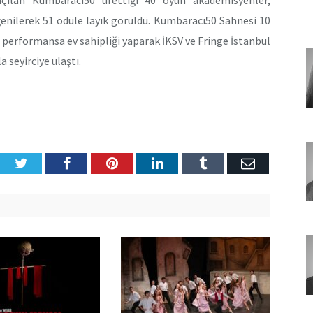
ğenilerek 51 ödüle layık görüldü. Kumbaracı50 Sahnesi 10
e performansa ev sahipliği yaparak İKSV ve Fringe İstanbul
a seyirciye ulaştı.
Twitter
Facebook
Pinterest
LinkedIn
Tumblr
E-
Posta