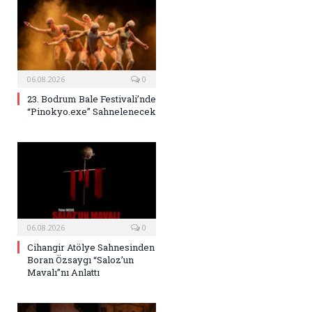
06.08.2026
0
23. Bodrum Bale Festivali’nde
“Pinokyo.exe” Sahnelenecek
06.08.2026
0
Cihangir Atölye Sahnesinden
Boran Özsaygı “Saloz’un
Mavalı”nı Anlattı