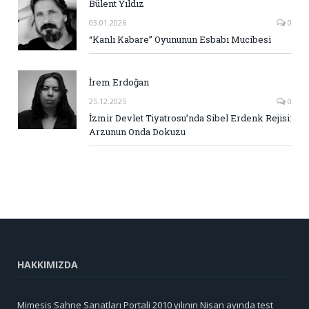
Bülent Yıldız
03.01.2026
0
“Kanlı Kabare” Oyununun Esbabı Mucibesi
İrem Erdoğan
25.12.2025
0
İzmir Devlet Tiyatrosu’nda Sibel Erdenk Rejisi:
Arzunun Onda Dokuzu
HAKKIMIZDA
Mimesis Sahne Sanatları Portali 2010 yılının Nisan ayında test