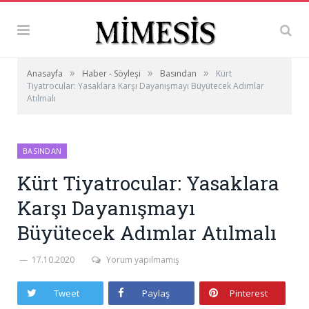
»
»
»
Anasayfa
Haber - Söyleşi
Basından
Kürt
Tiyatrocular: Yasaklara Karşı Dayanışmayı Büyütecek Adımlar
Atılmalı
BASINDAN
Kürt Tiyatrocular: Yasaklara
Karşı Dayanışmayı
Büyütecek Adımlar Atılmalı
17.10.2020
Yorum yapılmamış
Tweet
Paylaş
Pinterest