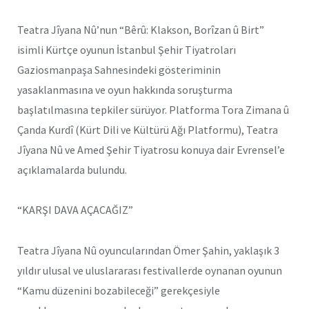
Teatra Jîyana Nû’nun “Bêrû: Klakson, Borîzan û Birt”
isimli Kürtçe oyunun İstanbul Şehir Tiyatroları
Gaziosmanpaşa Sahnesindeki gösteriminin
yasaklanmasına ve oyun hakkında soruşturma
başlatılmasına tepkiler sürüyor. Platforma Tora Zimana û
Çanda Kurdî (Kürt Dili ve Kültürü Ağı Platformu), Teatra
Jîyana Nû ve Amed Şehir Tiyatrosu konuya dair Evrensel’e
açıklamalarda bulundu.
“KARŞI DAVA AÇACAĞIZ”
Teatra Jîyana Nû oyuncularından Ömer Şahin, yaklaşık 3
yıldır ulusal ve uluslararası festivallerde oynanan oyunun
“Kamu düzenini bozabileceği” gerekçesiyle