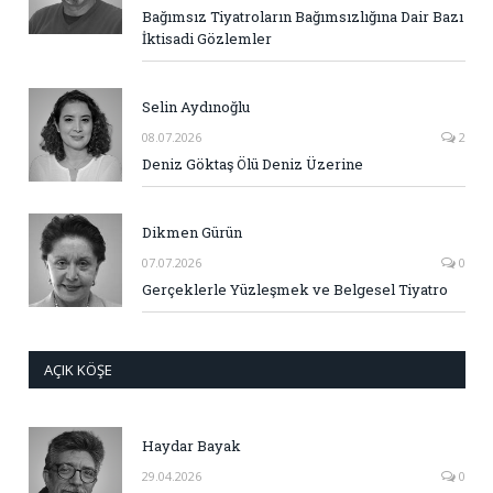
Bağımsız Tiyatroların Bağımsızlığına Dair Bazı
İktisadi Gözlemler
Selin Aydınoğlu
08.07.2026
2
Deniz Göktaş Ölü Deniz Üzerine
Dikmen Gürün
07.07.2026
0
Gerçeklerle Yüzleşmek ve Belgesel Tiyatro
AÇIK KÖŞE
Haydar Bayak
29.04.2026
0