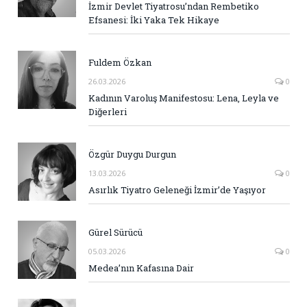
İzmir Devlet Tiyatrosu’ndan Rembetiko
Efsanesi: İki Yaka Tek Hikaye
Fuldem Özkan
26.03.2026
0
Kadının Varoluş Manifestosu: Lena, Leyla ve
Diğerleri
Özgür Duygu Durgun
13.03.2026
0
Asırlık Tiyatro Geleneği İzmir’de Yaşıyor
Gürel Sürücü
05.03.2026
0
Medea’nın Kafasına Dair