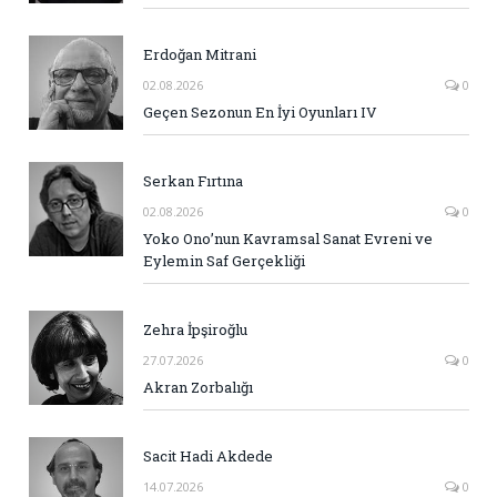
Erdoğan Mitrani
02.08.2026
0
Geçen Sezonun En İyi Oyunları IV
Serkan Fırtına
02.08.2026
0
Yoko Ono’nun Kavramsal Sanat Evreni ve
Eylemin Saf Gerçekliği
Zehra İpşiroğlu
27.07.2026
0
Akran Zorbalığı
Sacit Hadi Akdede
14.07.2026
0