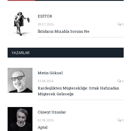
EDİTÖR
28.07.2026
0
İktidarın Mizahla Sorunu Ne
YAZARLAR
Metin Göksel
03.08.2026
0
Kardeşlikten Müşterekliğe: Ortak Hafızadan
Müşterek Geleceğe
Cüneyt Uzunlar
02.08.2026
0
Aptal