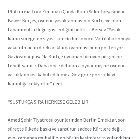
Platforma Tora Zimana û Çanda Kurdî Sekretaryasından
Bawer Berşev, oyunun yasaklanmasının Kürtçeye olan
tahammülsüzlüğü gösterdiğini belirtti. Berşev “Yasak
kararı süregelen siyasi sürecin bir sonucu. Vali daha konuya
vakıf olmadan direk açıklama yapması bunu gösteriyor.
Gaziosmanpaşa’da Kürtçe oynanan bir oyun ne gibi bir
tehdit yaratır. Daha önce defalarca oynanmış bir oyunun
yasaklanması kabul edilemez. Göz göre göre ülkeyi
karanlığa çekiyorlar.” dedi.
“SUSTUKÇA SIRA HERKESE GELEBİLİR”
Amed Şehir Tiyatrosu oyunlarından Berfin Emektar, son
süreçte ülkede baskı ve sansürün sadece Kürtlere değil
aynı zamanda muhalif olan bütün kesimlere uygulandığını