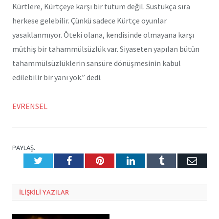
Kürtlere, Kürtçeye karşı bir tutum değil. Sustukça sıra
herkese gelebilir. Çünkü sadece Kürtçe oyunlar
yasaklanmıyor. Öteki olana, kendisinde olmayana karşı
müthiş bir tahammülsüzlük var. Siyaseten yapılan bütün
tahammülsüzlüklerin sansüre dönüşmesinin kabul
edilebilir bir yanı yok.” dedi.
EVRENSEL
PAYLAŞ.
Twitter
Facebook
Pinterest
LinkedIn
Tumblr
E-
Posta
ILIŞKILI
YAZILAR