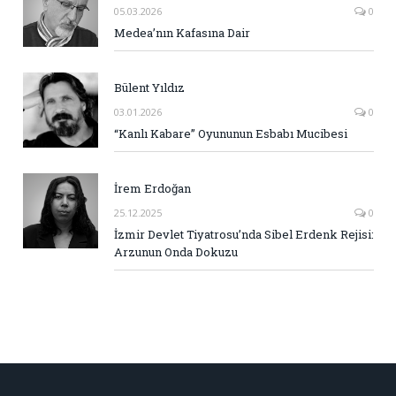
05.03.2026
0
Medea’nın Kafasına Dair
Bülent Yıldız
03.01.2026
0
“Kanlı Kabare” Oyununun Esbabı Mucibesi
İrem Erdoğan
25.12.2025
0
İzmir Devlet Tiyatrosu’nda Sibel Erdenk Rejisi:
Arzunun Onda Dokuzu