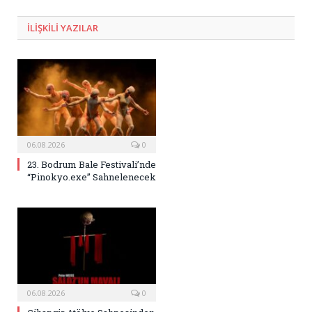
Posta
ILIŞKILI
YAZILAR
06.08.2026
0
23. Bodrum Bale Festivali’nde
“Pinokyo.exe” Sahnelenecek
06.08.2026
0