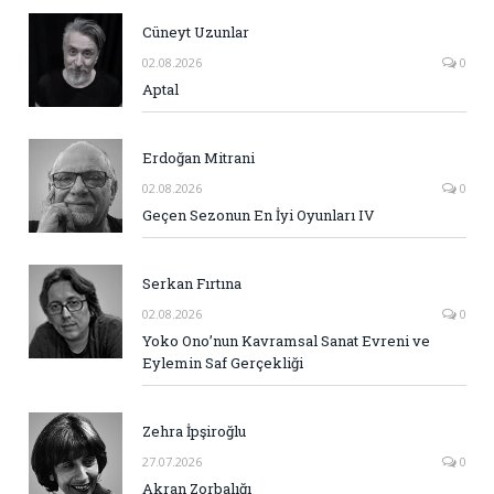
Cüneyt Uzunlar
02.08.2026
0
Aptal
Erdoğan Mitrani
02.08.2026
0
Geçen Sezonun En İyi Oyunları IV
Serkan Fırtına
02.08.2026
0
Yoko Ono’nun Kavramsal Sanat Evreni ve
Eylemin Saf Gerçekliği
Zehra İpşiroğlu
27.07.2026
0
Akran Zorbalığı