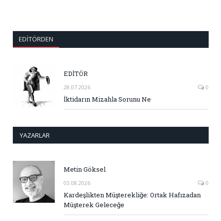
EDITÖRDEN
EDİTÖR
28.07.2026
0
İktidarın Mizahla Sorunu Ne
YAZARLAR
Metin Göksel
03.08.2026
0
Kardeşlikten Müşterekliğe: Ortak Hafızadan
Müşterek Geleceğe