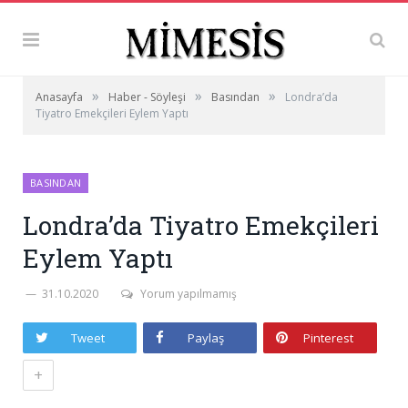
»
»
»
Anasayfa
Haber - Söyleşi
Basından
Londra’da
Tiyatro Emekçileri Eylem Yaptı
BASINDAN
Londra’da Tiyatro Emekçileri
Eylem Yaptı
31.10.2020
Yorum yapılmamış
Tweet
Paylaş
Pinterest
+