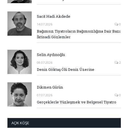
Sacit Hadi Akdede
14.07.2026
0
Bağımsız Tiyatroların Bağımsızlığına Dair Bazı
İktisadi Gözlemler
Selin Aydınoğlu
08.07.2026
2
Deniz Göktaş Ölü Deniz Üzerine
Dikmen Gürün
07.07.2026
0
Gerçeklerle Yüzleşmek ve Belgesel Tiyatro
AÇIK KÖŞE