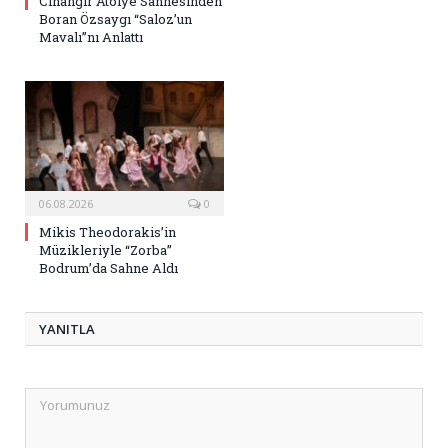
Cihangir Atölye Sahnesinden
Boran Özsaygı “Saloz’un
Mavalı”nı Anlattı
06.08.2026
0
Mikis Theodorakis’in
Müzikleriyle “Zorba”
Bodrum’da Sahne Aldı
YANITLA