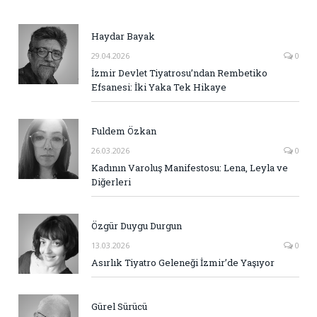
Haydar Bayak
29.04.2026
0
İzmir Devlet Tiyatrosu’ndan Rembetiko
Efsanesi: İki Yaka Tek Hikaye
Fuldem Özkan
26.03.2026
0
Kadının Varoluş Manifestosu: Lena, Leyla ve
Diğerleri
Özgür Duygu Durgun
13.03.2026
0
Asırlık Tiyatro Geleneği İzmir’de Yaşıyor
Gürel Sürücü