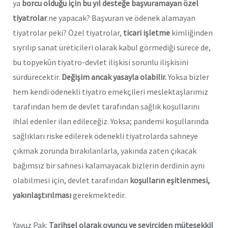
ya
borcu olduğu için bu yıl desteğe başvuramayan özel
tiyatrolar
ne yapacak? Başvuran ve ödenek alamayan
tiyatrolar peki? Özel tiyatrolar,
ticari işletme
kimliğinden
sıyrılıp sanat üreticileri olarak kabul görmediği sürece de,
bu topyekûn tiyatro-devlet ilişkisi sorunlu ilişkisini
sürdürecektir.
Değişim ancak yasayla olabilir.
Yoksa bizler
hem kendi ödenekli tiyatro emekçileri meslektaşlarımız
tarafından hem de devlet tarafından sağlık koşullarını
ihlal edenler ilan edileceğiz. Yoksa; pandemi koşullarında
sağlıkları riske edilerek ödenekli tiyatrolarda sahneye
çıkmak zorunda bırakılanlarla, yakında zaten çıkacak
bağımsız bir sahnesi kalamayacak bizlerin derdinin aynı
olabilmesi için, devlet tarafından
koşulların eşitlenmesi,
yakınlaştırılması
gerekmektedir.
Yavuz Pak:
Tarihsel olarak oyuncu ve seyirciden müteşekkil