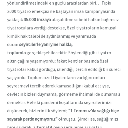
yönlendirilmesindeki en güçlü aracılardan biri… Tıpkı
2000 tiyatro emekçisi ile başlayan imza kampanyasında
yaklaşık
35.000 imzaya
ulaşabilme sebebi halkın bağımsız
tiyatroculara verdiği destekse, özel tiyatroların kamusal
kimlik hak talebi de aydınlanmış ve yanımızda
duran
seyircilerle yani yine halkla,
toplumla
gerçekleşebilecektir. Söylendiği gibi tiyatro
altın çağını yaşamıyordu; fakat kentler bazında özel
tiyatrolar kabul gördüğü, izlendiği, tercih edildiği bir süreci
yaşıyordu. Toplum özel tiyatroların varlığını onları
seyretmeyi tercih ederek kamusallığını kabul ettiyse,
devletin bizleri duymama, görmeme ihtimali de olmamalı
demektir. Hele ki pandemi koşullarında seyircilerimizi
düşünerek, bizlerin ilk söylemi;
“1 Temmuz’da sağlığı hiçe
sayarak perde açmıyoruz”
olmuştu. Şimdi ise, sağlığımızı
hiçe sayarak, alternatif oyun sergileme arayışları