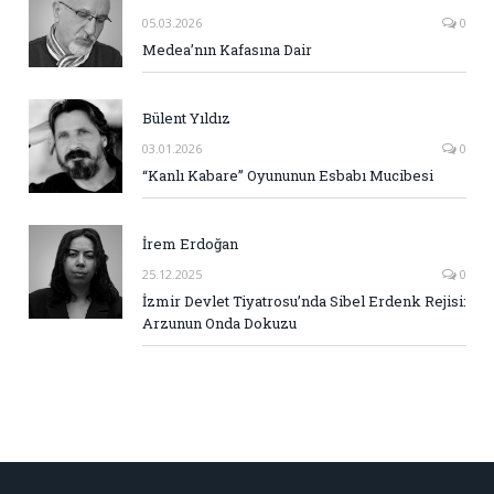
05.03.2026
0
Medea’nın Kafasına Dair
Bülent Yıldız
03.01.2026
0
“Kanlı Kabare” Oyununun Esbabı Mucibesi
İrem Erdoğan
25.12.2025
0
İzmir Devlet Tiyatrosu’nda Sibel Erdenk Rejisi:
Arzunun Onda Dokuzu