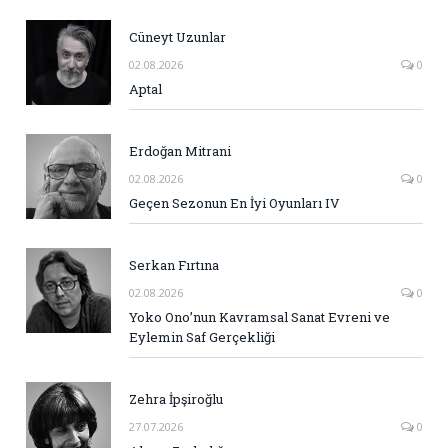
Cüneyt Uzunlar
02.08.2026
0
Aptal
Erdoğan Mitrani
02.08.2026
0
Geçen Sezonun En İyi Oyunları IV
Serkan Fırtına
02.08.2026
0
Yoko Ono’nun Kavramsal Sanat Evreni ve
Eylemin Saf Gerçekliği
Zehra İpşiroğlu
27.07.2026
0