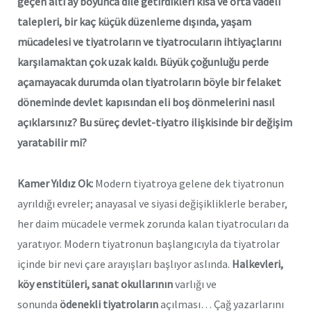
geçen altı ay boyunca dile getirdikleri kısa ve orta vadeli
talepleri, bir kaç küçük düzenleme dışında, yaşam
mücadelesi ve tiyatroların ve tiyatrocuların ihtiyaçlarını
karşılamaktan çok uzak kaldı. Büyük çoğunluğu perde
açamayacak durumda olan tiyatroların böyle bir felaket
döneminde devlet kapısından eli boş dönmelerini nasıl
açıklarsınız? Bu süreç devlet-tiyatro ilişkisinde bir değişim
yaratabilir mi?
Kamer Yıldız Ok:
Modern tiyatroya gelene dek tiyatronun
ayrıldığı evreler; anayasal ve siyasi değişikliklerle beraber,
her daim mücadele vermek zorunda kalan tiyatrocuları da
yaratıyor. Modern tiyatronun başlangıcıyla da tiyatrolar
içinde bir nevi çare arayışları başlıyor aslında.
Halkevleri,
köy enstitüleri, sanat okullarının
varlığı ve
sonunda
ödenekli tiyatroların
açılması… Çağ yazarlarını