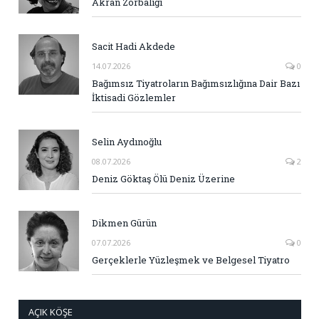
Akran Zorbalığı
Sacit Hadi Akdede
14.07.2026
0
Bağımsız Tiyatroların Bağımsızlığına Dair Bazı
İktisadi Gözlemler
Selin Aydınoğlu
08.07.2026
2
Deniz Göktaş Ölü Deniz Üzerine
Dikmen Gürün
07.07.2026
0
Gerçeklerle Yüzleşmek ve Belgesel Tiyatro
AÇIK KÖŞE