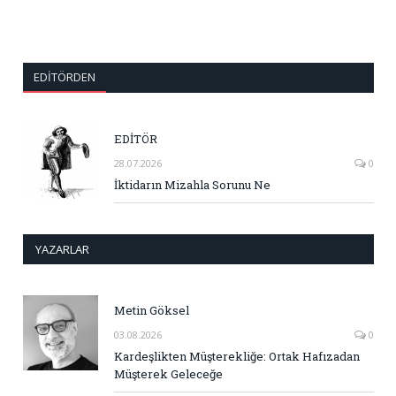
EDITÖRDEN
EDİTÖR
28.07.2026
0
İktidarın Mizahla Sorunu Ne
YAZARLAR
Metin Göksel
03.08.2026
0
Kardeşlikten Müşterekliğe: Ortak Hafızadan
Müşterek Geleceğe