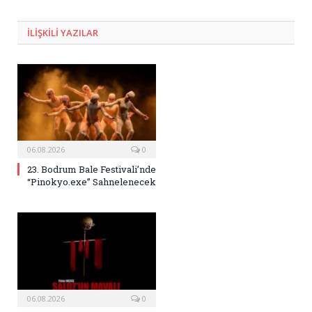
Posta
ILIŞKILI
YAZILAR
06.08.2026
0
23. Bodrum Bale Festivali’nde
“Pinokyo.exe” Sahnelenecek
06.08.2026
0