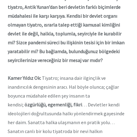
tiyatro, Antik Yunan’dan beri devletin farklı biçimlerde
müdahalesi ile karşı karşıya. Kendisi bir devlet organı
olmayan tiyatro, ısrarla talep ettiği kamusal kimliğini
devlet ile değil, halkla, toplumla, seyirciyle ile kurabilir
mi? Sizce pandemi süreci bu ilişkinin tesisi için bir imkan
yaratabilir mi? Bu bağlamda, bulunduğunuz bölgedeki
seyircilerinize vereceğiniz bir mesaj var mıdır?
Kamer Yıldız Ok:
Tiyatro; insana dair ilginçlik ve
inandırıcılık dengesinin aracı. Hal böyle olunca; çağlar
boyunca müdahale edilen şey insanın ta
kendisi;
özgürlüğü, egemenliği, fikri
… Devletler kendi
ideolojileri doğrultusunda halkı yönlendirmek gayesinde
her daim. Sanatta halka ulaşmanın en pratik yolu…
Sanatın canlı bir kolu tiyatroda bir nevi halkın