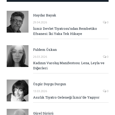
Haydar Bayak
29.04.2026
0
İzmir Devlet Tiyatrosu’ndan Rembetiko
Efsanesi: İki Yaka Tek Hikaye
Fuldem Özkan
26.03.2026
0
Kadının Varoluş Manifestosu: Lena, Leyla ve
Diğerleri
Özgür Duygu Durgun
13.03.2026
0
Asırlık Tiyatro Geleneği İzmir’de Yaşıyor
Gürel Sürücü