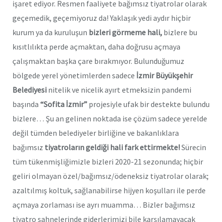
işaret ediyor. Resmen faaliyete bağımsız tiyatrolar olarak
geçemedik, geçemiyoruz da! Yaklaşık yedi aydır hiçbir
kurum ya da kuruluşun
bizleri görmeme hali,
bizlere bu
kısıtlılıkta perde açmaktan, daha doğrusu açmaya
çalışmaktan başka çare bırakmıyor. Bulunduğumuz
bölgede yerel yönetimlerden sadece
İzmir Büyükşehir
Belediyesi
nitelik ve nicelik ayırt etmeksizin pandemi
başında
“Sofita İzmir”
projesiyle ufak bir destekte bulundu
bizlere… Şu an gelinen noktada ise çözüm sadece yerelde
değil tümden belediyeler birliğine ve bakanlıklara
bağımsız
tiyatroların geldiği hali fark ettirmekte!
Sürecin
tüm tükenmişliğimizle bizleri 2020-21 sezonunda; hiçbir
geliri olmayan özel/bağımsız/ödeneksiz tiyatrolar olarak;
azaltılmış koltuk, sağlanabilirse hijyen koşulları ile perde
açmaya zorlaması ise ayrı muamma… Bizler bağımsız
tiyatro sahnelerinde giderlerimizi bile karşılamayacak