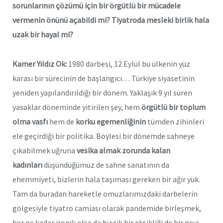
sorunlarının çözümü için bir örgütlü bir mücadele
vermenin önünü açabildi mi? Tiyatroda mesleki birlik hala
uzak bir hayal mi?
Kamer Yıldız Ok:
1980 darbesi, 12 Eylül bu ülkenin yüz
karası bir sürecinin de başlangıcı… Türkiye siyasetinin
yeniden yapılandırıldığı bir dönem. Yaklaşık 9 yıl süren
yasaklar döneminde yitirilen şey, hem
örgütlü bir toplum
olma vasfı
hem de
korku egemenliğinin
tümden zihinleri
ele geçirdiği bir politika. Böylesi bir dönemde sahneye
çıkabilmek uğruna
vesika almak zorunda kalan
kadınları
düşündüğümüz de sahne sanatının da
ehemmiyeti, bizlerin hala taşıması gereken bir ağır yük.
Tam da buradan hareketle omuzlarımızdaki darbelerin
gölgesiyle tiyatro camiası olarak pandemide birleşmek,
her ne kadar ironik olsa da büyük bir eksikliği de bir nevi