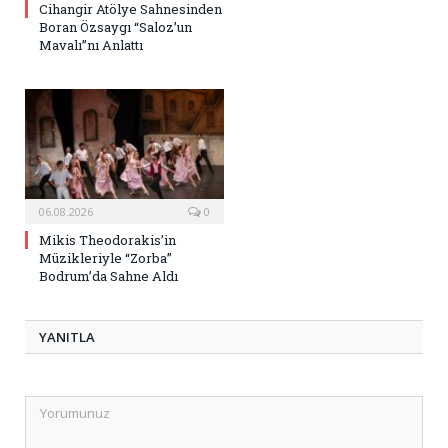
Cihangir Atölye Sahnesinden
Boran Özsaygı “Saloz’un
Mavalı”nı Anlattı
06.08.2026
0
Mikis Theodorakis’in
Müzikleriyle “Zorba”
Bodrum’da Sahne Aldı
YANITLA