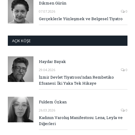
Dikmen Gürün
07.07.2026
0
Gerçeklerle Yüzleşmek ve Belgesel Tiyatro
AÇIK KÖŞE
Haydar Bayak
29.04.2026
0
İzmir Devlet Tiyatrosu’ndan Rembetiko
Efsanesi: İki Yaka Tek Hikaye
Fuldem Özkan
26.03.2026
0
Kadının Varoluş Manifestosu: Lena, Leyla ve
Diğerleri