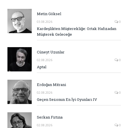
Metin Göksel
03.08.2026
0
Kardeşlikten Müşterekliğe: Ortak Hafızadan
Müşterek Geleceğe
Cüneyt Uzunlar
02.08.2026
0
Aptal
Erdoğan Mitrani
02.08.2026
0
Geçen Sezonun En İyi Oyunları IV
Serkan Fırtına
02.08.2026
0