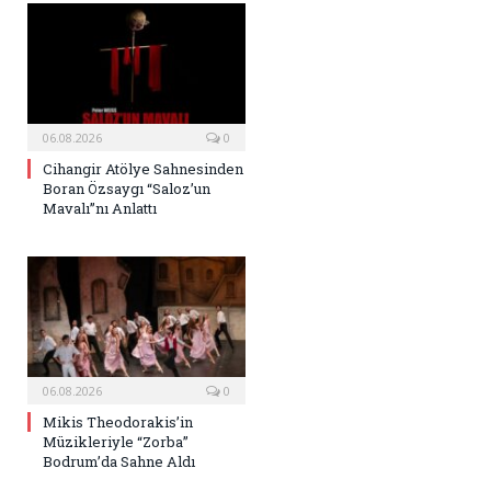
06.08.2026
0
Cihangir Atölye Sahnesinden
Boran Özsaygı “Saloz’un
Mavalı”nı Anlattı
06.08.2026
0
Mikis Theodorakis’in
Müzikleriyle “Zorba”
Bodrum’da Sahne Aldı