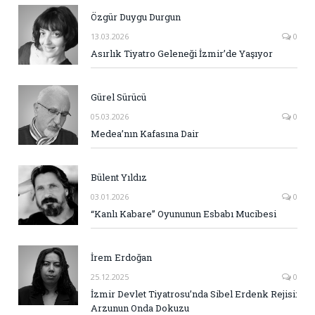
Özgür Duygu Durgun
13.03.2026
0
Asırlık Tiyatro Geleneği İzmir’de Yaşıyor
Gürel Sürücü
05.03.2026
0
Medea’nın Kafasına Dair
Bülent Yıldız
03.01.2026
0
“Kanlı Kabare” Oyununun Esbabı Mucibesi
İrem Erdoğan
25.12.2025
0
İzmir Devlet Tiyatrosu’nda Sibel Erdenk Rejisi:
Arzunun Onda Dokuzu