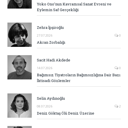
Yoko Ono’nun Kavramsal Sanat Evreni ve
Eylemin Saf Gerçekliği
Zehra İpşiroğlu
27.07.2026
0
Akran Zorbalığı
Sacit Hadi Akdede
14.07.2026
0
Bağımsız Tiyatroların Bağımsızlığına Dair Bazı
İktisadi Gözlemler
Selin Aydınoğlu
08.07.2026
2
Deniz Göktaş Ölü Deniz Üzerine