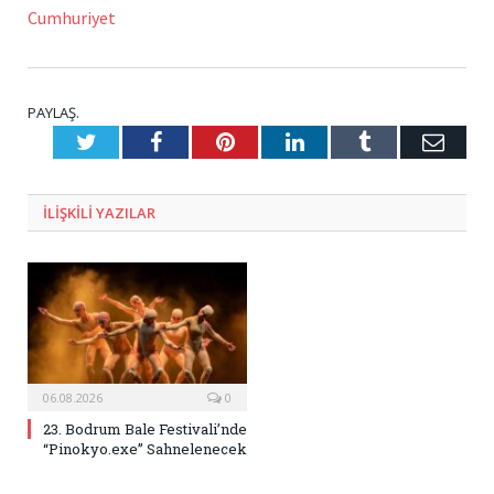
Cumhuriyet
PAYLAŞ.
Twitter
Facebook
Pinterest
LinkedIn
Tumblr
E-
Posta
ILIŞKILI
YAZILAR
06.08.2026
0
23. Bodrum Bale Festivali’nde
“Pinokyo.exe” Sahnelenecek