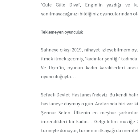
‘Güle Güle Diva!’, Engin’in yazdığı ve ku
yanılmayacağınızı bildiğiniz oyuncularından ola
Teklemeyen oyunculuk
Sahneye çıkışı 2019, nihayet izleyebilmem oyun
ilmek ilmek geçmiş, ‘kadınlar şenliği’ tadında 
Ve Uçer’in, oyunun kadın karakterleri ara
oyunculuğuyla…
Sefaeli Devlet Hastanesi’ndeyiz. Bu kendi hali
hastaneye düşmüş o gün. Aralarında biri var ki,
Şennur Selen. Ülkenin en meşhur şarkıcılar
imrendikleri bir kadın… Gelgelelim müziğe 2
turneyle dönüyor, turnenin ilk ayağı da meml