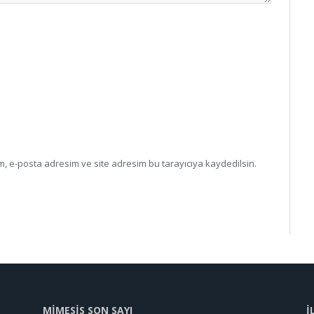
, e-posta adresim ve site adresim bu tarayıcıya kaydedilsin.
MİMESİS SON SAYI
İ