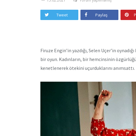
15.02.2021
Yorum yapılmamış
Tweet
Paylaş
P
Firuze Engin’in yazdığı, Selen Uçer’in oynadığı 
bir oyun. Kadınların, bir hemcinsinin özgürlüğ
kenetlenerek ötekini uçurduklarını anımsattı.