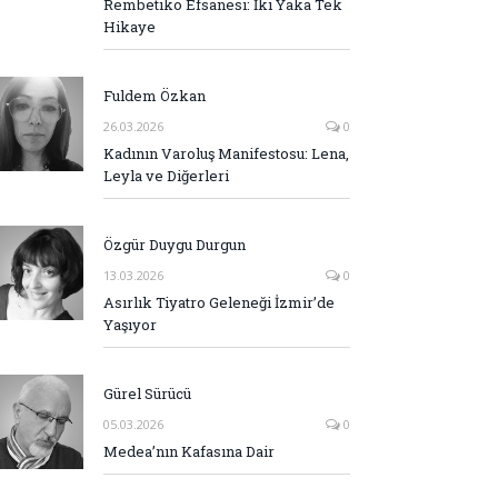
Rembetiko Efsanesi: İki Yaka Tek
Hikaye
Fuldem Özkan
26.03.2026
0
Kadının Varoluş Manifestosu: Lena,
Leyla ve Diğerleri
Özgür Duygu Durgun
13.03.2026
0
Asırlık Tiyatro Geleneği İzmir’de
Yaşıyor
Gürel Sürücü
05.03.2026
0
Medea’nın Kafasına Dair