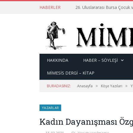
HABERLER
26. Uluslararası Bursa Çocuk v
HAKKINDA
HABER – SÖYLEŞI
MİMESİS DERGİ – KİTAP
»
»
BURADASINIZ:
Anasayfa
Köşe Yazıları
Y
YAZARLAR
Kadın Dayanışması Özgü