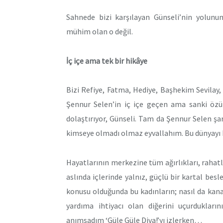
Sahnede bizi karşılayan Günseli’nin yolun
mühim olan o değil.
İç içe ama tek bir hikâye
Bizi Refiye, Fatma, Hediye, Başhekim Sevilay,
Şennur Selen’in iç içe geçen ama sanki özün
dolaştırıyor, Günseli. Tam da Şennur Selen şark
kimseye olmadı olmaz eyvallahım. Bu dünyayı 
Hayatlarının merkezine tüm ağırlıkları, rahatl
aslında içlerinde yalnız, güçlü bir kartal besl
konusu olduğunda bu kadınların; nasıl da kan
yardıma ihtiyacı olan diğerini uçurdukları
anımsadım ‘Güle Güle Diva!’yı izlerken…