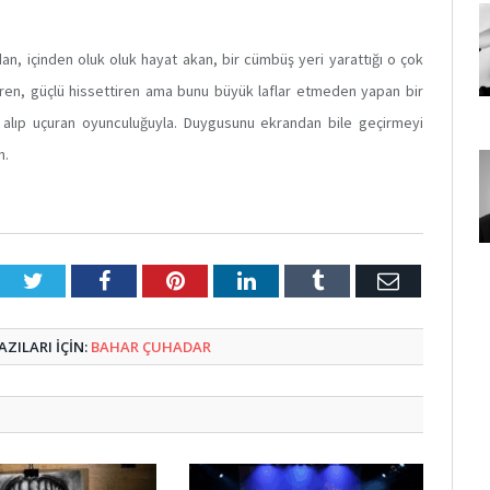
n, içinden oluk oluk hayat akan, bir cümbüş yeri yarattığı o çok
ettiren, güçlü hissettiren ama bunu büyük laflar etmeden yapan bir
i alıp uçuran oyunculuğuyla. Duygusunu ekrandan bile geçirmeyi
n.
Twitter
Facebook
Pinterest
LinkedIn
Tumblr
E-
Posta
ZILARI IÇIN:
BAHAR ÇUHADAR