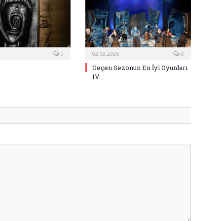
0
02.08.2026
0
Geçen Sezonun En İyi Oyunları
IV