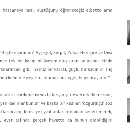
un hastaneye nasıl düştüğünü öğreneceğiz elbette ama
 ‘Başhemşiranım’, Ayşegül, Serpil, Zuhal Hemşire ve Diva
de tek bir kadın hikâyesini oluşturan anlatının içinde
ılarındaki gibi: “Yalnız bir kartal, güçlü bir kadınım. Hiç
ben kendime yaşarım, olamazsın engel, hepsini aşarım.”
ıkları ve vurdumduymazlıklarıyla yerleşen erkeklere inat,
eyen kadınlar bunlar. Ve başka bir kadının ‘özgürlüğü’ söz
atlarını açıp kimseye eyvallahları olmadan kenetlenerek,
nı, evet aslında gerçek hayatta da bunun olabildiğini