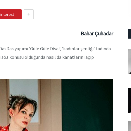
+
interest
Bahar Çuhadar
DasDas yapımı ‘Güle Güle Diva!’, ‘kadınlar şenliği’ tadında
ü söz konusu olduğunda nasıl da kanatlarını açıp