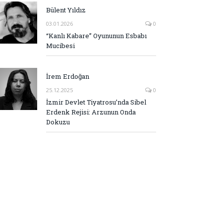
Bülent Yıldız
03.01.2026
0
“Kanlı Kabare” Oyununun Esbabı
Mucibesi
İrem Erdoğan
25.12.2025
0
İzmir Devlet Tiyatrosu’nda Sibel
Erdenk Rejisi: Arzunun Onda
Dokuzu