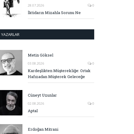
28.07.2026
0
İktidarın Mizahla Sorunu Ne
YAZARLAR
Metin Göksel
03.08.2026
0
Kardeşlikten Müşterekliğe: Ortak
Hafızadan Müşterek Geleceğe
Cüneyt Uzunlar
02.08.2026
0
Aptal
Erdoğan Mitrani