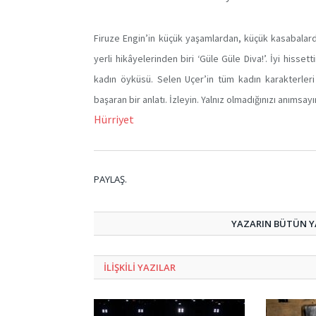
Firuze Engin’in küçük yaşamlardan, küçük kasabalarda
yerli hikâyelerinden biri ‘Güle Güle Diva!’. İyi hiss
kadın öyküsü. Selen Uçer’in tüm kadın karakterler
başaran bir anlatı. İzleyin. Yalnız olmadığınızı anımsayı
Hürriyet
PAYLAŞ.
YAZARIN BÜTÜN YA
ILIŞKILI
YAZILAR