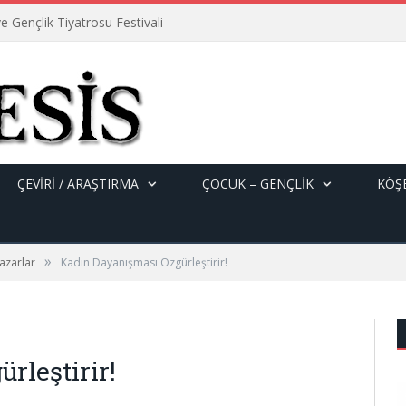
e Gençlik Tiyatrosu Festivali
ÇEVİRİ / ARAŞTIRMA
ÇOCUK – GENÇLIK
KÖŞE
»
azarlar
Kadın Dayanışması Özgürleştirir!
rleştirir!