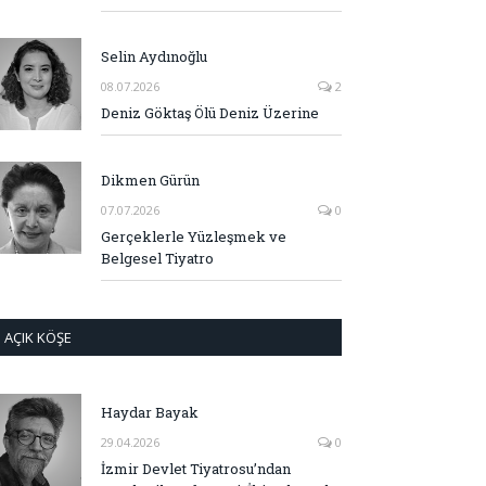
Selin Aydınoğlu
08.07.2026
2
Deniz Göktaş Ölü Deniz Üzerine
Dikmen Gürün
07.07.2026
0
Gerçeklerle Yüzleşmek ve
Belgesel Tiyatro
AÇIK KÖŞE
Haydar Bayak
29.04.2026
0
İzmir Devlet Tiyatrosu’ndan