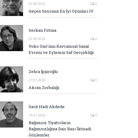
02.08.2026
0
Geçen Sezonun En İyi Oyunları IV
Serkan Fırtına
02.08.2026
0
Yoko Ono’nun Kavramsal Sanat
Evreni ve Eylemin Saf Gerçekliği
Zehra İpşiroğlu
27.07.2026
0
Akran Zorbalığı
Sacit Hadi Akdede
14.07.2026
0
Bağımsız Tiyatroların
Bağımsızlığına Dair Bazı İktisadi
Gözlemler