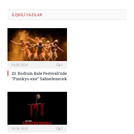
Posta
ILIŞKILI
YAZILAR
06.08.2026
0
23. Bodrum Bale Festivali’nde
“Pinokyo.exe” Sahnelenecek
06.08.2026
0