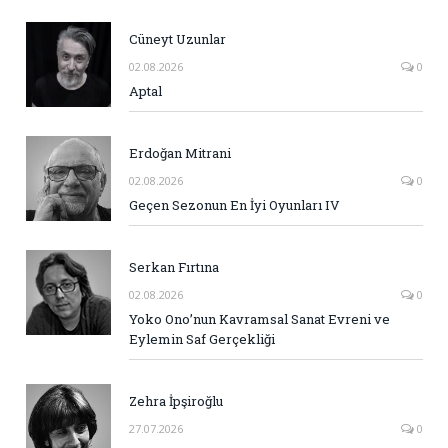
Cüneyt Uzunlar
02.08.2026
0
Aptal
Erdoğan Mitrani
02.08.2026
0
Geçen Sezonun En İyi Oyunları IV
Serkan Fırtına
02.08.2026
0
Yoko Ono’nun Kavramsal Sanat Evreni ve
Eylemin Saf Gerçekliği
Zehra İpşiroğlu
27.07.2026
0