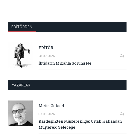
EDITÖRDEN
EDİTÖR
28.07.2026
0
İktidarın Mizahla Sorunu Ne
YAZARLAR
Metin Göksel
03.08.2026
0
Kardeşlikten Müşterekliğe: Ortak Hafızadan
Müşterek Geleceğe