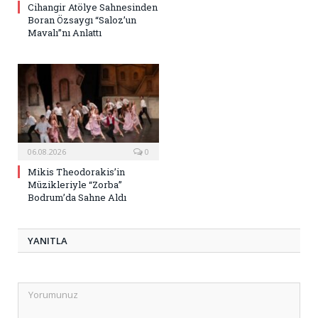
Cihangir Atölye Sahnesinden
Boran Özsaygı “Saloz’un
Mavalı”nı Anlattı
06.08.2026
0
Mikis Theodorakis’in
Müzikleriyle “Zorba”
Bodrum’da Sahne Aldı
YANITLA