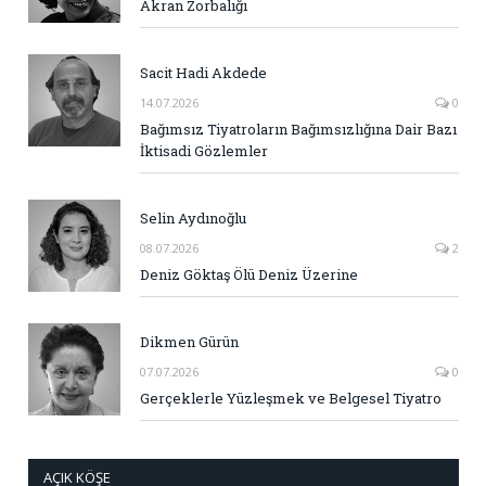
Akran Zorbalığı
Sacit Hadi Akdede
14.07.2026
0
Bağımsız Tiyatroların Bağımsızlığına Dair Bazı
İktisadi Gözlemler
Selin Aydınoğlu
08.07.2026
2
Deniz Göktaş Ölü Deniz Üzerine
Dikmen Gürün
07.07.2026
0
Gerçeklerle Yüzleşmek ve Belgesel Tiyatro
AÇIK KÖŞE