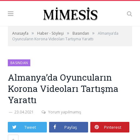
»
»
»
Anasayfa
Haber - Söyleşi
Basından
Almanya’da
Oyuncuların Korona Videoları Tartışma Yarattı
BASINDAN
Almanya’da Oyuncuların
Korona Videoları Tartışma
Yarattı
23.04.2021
Yorum yapılmamış
Tweet
Paylaş
Pinterest
+