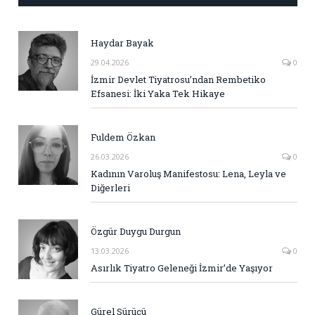
Haydar Bayak
29.04.2026
0
İzmir Devlet Tiyatrosu’ndan Rembetiko
Efsanesi: İki Yaka Tek Hikaye
Fuldem Özkan
26.03.2026
0
Kadının Varoluş Manifestosu: Lena, Leyla ve
Diğerleri
Özgür Duygu Durgun
13.03.2026
0
Asırlık Tiyatro Geleneği İzmir’de Yaşıyor
Gürel Sürücü