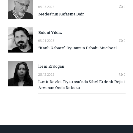
05.03.2026
0
Medea’nın Kafasına Dair
Bülent Yıldız
03.01.2026
0
“Kanlı Kabare” Oyununun Esbabı Mucibesi
İrem Erdoğan
25.12.2025
0
İzmir Devlet Tiyatrosu’nda Sibel Erdenk Rejisi:
Arzunun Onda Dokuzu