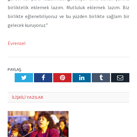
birliktelik eklemek lazım. Mutluluk eklemek lazım. Biz
birlikte eğlenebiliyoruz ve bu yüzden birlikte sağlam bir
gelecek kuruyoruz.”
Evrensel
PAYLAŞ.
Twitter
Facebook
Pinterest
LinkedIn
Tumblr
E-
Posta
ILIŞKILI
YAZILAR