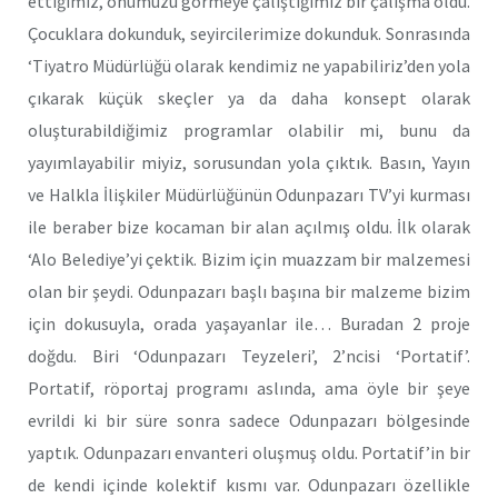
ettiğimiz, önümüzü görmeye çalıştığımız bir çalışma oldu.
Çocuklara dokunduk, seyircilerimize dokunduk. Sonrasında
‘Tiyatro Müdürlüğü olarak kendimiz ne yapabiliriz’den yola
çıkarak küçük skeçler ya da daha konsept olarak
oluşturabildiğimiz programlar olabilir mi, bunu da
yayımlayabilir miyiz, sorusundan yola çıktık. Basın, Yayın
ve Halkla İlişkiler Müdürlüğünün Odunpazarı TV’yi kurması
ile beraber bize kocaman bir alan açılmış oldu. İlk olarak
‘Alo Belediye’yi çektik. Bizim için muazzam bir malzemesi
olan bir şeydi. Odunpazarı başlı başına bir malzeme bizim
için dokusuyla, orada yaşayanlar ile… Buradan 2 proje
doğdu. Biri ‘Odunpazarı Teyzeleri’, 2’ncisi ‘Portatif’.
Portatif, röportaj programı aslında, ama öyle bir şeye
evrildi ki bir süre sonra sadece Odunpazarı bölgesinde
yaptık. Odunpazarı envanteri oluşmuş oldu. Portatif’in bir
de kendi içinde kolektif kısmı var. Odunpazarı özellikle