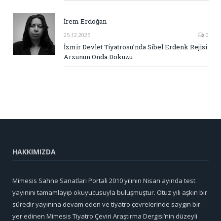
İrem Erdoğan
25.12.2025
0
İzmir Devlet Tiyatrosu’nda Sibel Erdenk Rejisi:
Arzunun Onda Dokuzu
HAKKIMIZDA
Mimesis Sahne Sanatları Portali 2010 yılının Nisan ayında test
yayınını tamamlayıp okuyucusuyla buluşmuştur. Otuz yılı aşkın bir
süredir yayınına devam eden ve tiyatro çevrelerinde saygın bir
yer edinen Mimesis Tiyatro Çeviri Araştırma Dergisi’nin düzeyli