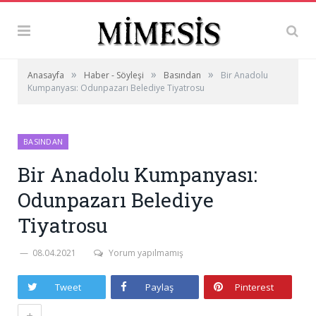
»
»
»
Anasayfa
Haber - Söyleşi
Basından
Bir Anadolu
Kumpanyası: Odunpazarı Belediye Tiyatrosu
BASINDAN
Bir Anadolu Kumpanyası:
Odunpazarı Belediye
Tiyatrosu
08.04.2021
Yorum yapılmamış
Tweet
Paylaş
Pinterest
+