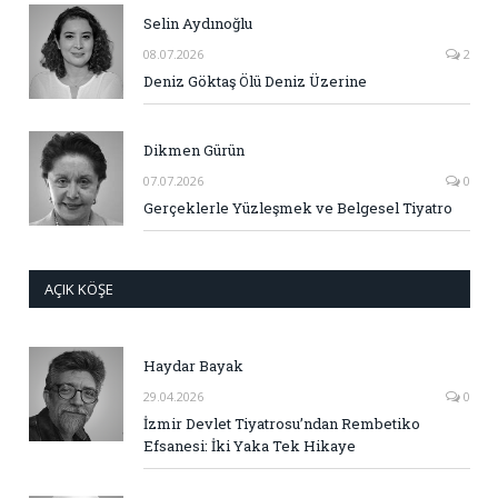
Selin Aydınoğlu
08.07.2026
2
Deniz Göktaş Ölü Deniz Üzerine
Dikmen Gürün
07.07.2026
0
Gerçeklerle Yüzleşmek ve Belgesel Tiyatro
AÇIK KÖŞE
Haydar Bayak
29.04.2026
0
İzmir Devlet Tiyatrosu’ndan Rembetiko
Efsanesi: İki Yaka Tek Hikaye