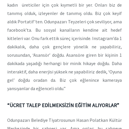
kadın üreticiler için çok kıymetli bir yer. Onları biz de
tanımış olduk, izleyenler de tanımış oldu. Biz çok keyif
aldık Portatif’ten. Odunpazarı Teyzeleri çok seviliyor, ama
facebook’ta. Bu sosyal kanalların kendine ait hedef
kitleleri var. Onu fark ettik süreç içerisinde. Instagram’da 1
dakikalık, daha çok gençlere yönelik ne yapabiliriz,
sorusundan, ‘Asansör’ doğdu. Asansöre giren bir kişinin 1
dakikada yaşadığı herhangi bir minik hikaye doğdu. Daha
interaktif, daha enerjisi yüksek ne yapabiliriz dedik, ‘Oyuna
gel’ doğdu oradan da. Biz çok eğlenince kameraya
yansıyanlar da eğlenceli oldu.”
“ÜCRET TALEP EDİLMEKSİZİN EĞİTİM ALIYORLAR”
Odunpazarı Belediye Tiyatrosunun Hasan Polatkan Kültür
Merkezinde bir sahnesi var. Ama onlar; bu sahneye