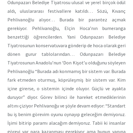
Odunpazarı Belediye Tiyatrosu ulusal ve yerel birçok ödül
aldı, uluslararası festivallere katıldı… Sözü, Kıvanç
Pehlivanoğlu alıyor… Burada bir parantez açmak
gerekiyor. Pehlivanoğlu, Elçin Hoca’nın bumeranga
benzettiği öğrencilerden. Yani Odunpazarı Belediye
Tiyatrosunun konservatuvara gönderip de hoca olarak geri
dönen gurur tablolarından… Odunpazarı Belediye
Tiyatrosunun Anadolu’nun ‘Don Kişot’u olduğunu söyleyen
Pehlivanoğlu “Burada adı konmamış bir sistem var. Burada
fark etmeden oturmuş, köprüleşmiş bir sistem var. Kim
içine girerse, o sistemin içinde oluyor. Güçlü ve ayakta
duruyor” diyor. Görev bilinci ile hareket etmediklerinin
altını çiziyor Pehlivanoğu ve şöyle devam ediyor: “Standart
bu iş benim görevim oyunu oynayıp geleceğim demiyoruz.
İşimi bitirip paramı alacağım demiyoruz. Tabii ki insanlar
görevi var para kazanması gerekiyor ama bunun yanına