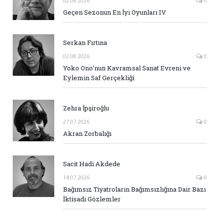
02.08.2026
0
Geçen Sezonun En İyi Oyunları IV
Serkan Fırtına
02.08.2026
0
Yoko Ono’nun Kavramsal Sanat Evreni ve
Eylemin Saf Gerçekliği
Zehra İpşiroğlu
27.07.2026
0
Akran Zorbalığı
Sacit Hadi Akdede
14.07.2026
0
Bağımsız Tiyatroların Bağımsızlığına Dair Bazı
İktisadi Gözlemler