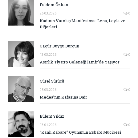
Fuldem Özkan
26.03.2026
0
Kadının Varoluş Manifestosu: Lena, Leyla ve
Diğerleri
Özgür Duygu Durgun
13.03.2026
0
Asırlık Tiyatro Geleneği İzmir’de Yaşıyor
Gürel Sürücü
05.03.2026
0
Medea’nın Kafasına Dair
Bülent Yıldız
03.01.2026
0
“Kanlı Kabare” Oyununun Esbabı Mucibesi