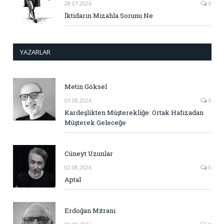
28.07.2026
0
İktidarın Mizahla Sorunu Ne
YAZARLAR
Metin Göksel
03.08.2026
0
Kardeşlikten Müşterekliğe: Ortak Hafızadan
Müşterek Geleceğe
Cüneyt Uzunlar
02.08.2026
0
Aptal
Erdoğan Mitrani