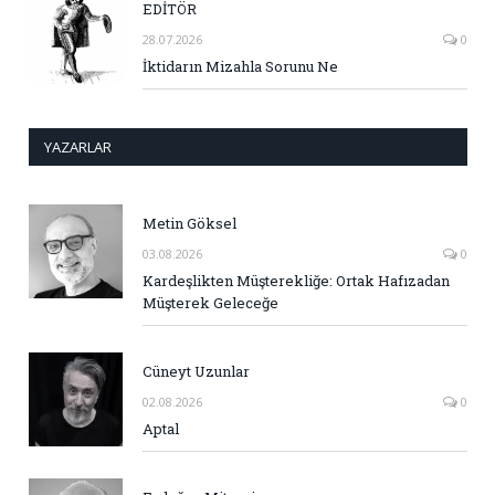
EDİTÖR
28.07.2026
0
İktidarın Mizahla Sorunu Ne
YAZARLAR
Metin Göksel
03.08.2026
0
Kardeşlikten Müşterekliğe: Ortak Hafızadan
Müşterek Geleceğe
Cüneyt Uzunlar
02.08.2026
0
Aptal