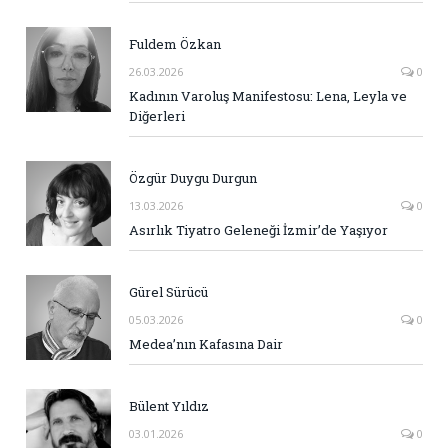
Fuldem Özkan
26.03.2026
0
Kadının Varoluş Manifestosu: Lena, Leyla ve
Diğerleri
Özgür Duygu Durgun
13.03.2026
0
Asırlık Tiyatro Geleneği İzmir’de Yaşıyor
Gürel Sürücü
05.03.2026
0
Medea’nın Kafasına Dair
Bülent Yıldız
03.01.2026
0