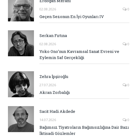
Erdoğan Mitrani
02.08.2026
0
Geçen Sezonun En İyi Oyunları IV
Serkan Fırtına
02.08.2026
0
Yoko Ono’nun Kavramsal Sanat Evreni ve
Eylemin Saf Gerçekliği
Zehra İpşiroğlu
27.07.2026
0
Akran Zorbalığı
Sacit Hadi Akdede
14.07.2026
0
Bağımsız Tiyatroların Bağımsızlığına Dair Bazı
İktisadi Gözlemler