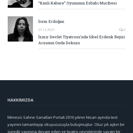
“Kanlı Kabare” Oyununun Esbabı Mucibesi
İrem Erdoğan
25.12.2025
0
İzmir Devlet Tiyatrosu’nda Sibel Erdenk Rejisi:
Arzunun Onda Dokuzu
HAKKIMIZDA
Mimesis Sahne Sanatları Portali 2010 yılının Nisan ayında test
yayınını tamamlayıp okuyucusuyla buluşmuştur. Otuz yılı aşkın bir
süredir yayınına devam eden ve tiyatro çevrelerinde saygın bir