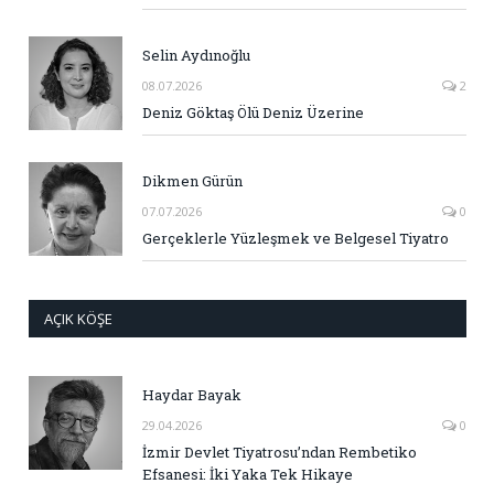
Selin Aydınoğlu
08.07.2026
2
Deniz Göktaş Ölü Deniz Üzerine
Dikmen Gürün
07.07.2026
0
Gerçeklerle Yüzleşmek ve Belgesel Tiyatro
AÇIK KÖŞE
Haydar Bayak
29.04.2026
0
İzmir Devlet Tiyatrosu’ndan Rembetiko
Efsanesi: İki Yaka Tek Hikaye