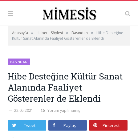
»
»
»
Anasayfa
Haber - Söyleşi
Basından
Hibe Desteğine
Kültür Sanat Alanında Faaliyet Gösterenler de Eklendi
BASINDAN
Hibe Desteğine Kültür Sanat
Alanında Faaliyet
Gösterenler de Eklendi
22.05.2021
Yorum yapılmamış
Tweet
Paylaş
Pinterest
+