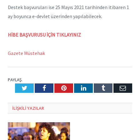
Destek başvuruları ise 25 Mayıs 2021 tarihinden itibaren 1
ay boyunca e-devlet üzerinden yapılabilecek.
HİBE BAŞVURUSU İÇİN TIKLAYINIZ
Gazete Müstehak
PAYLAŞ.
Twitter
Facebook
Pinterest
LinkedIn
Tumblr
E-
Posta
ILIŞKILI
YAZILAR