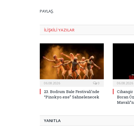
PAYLAŞ.
ILIŞKILI
YAZILAR
06.08.2026
0
06.08.2026
23. Bodrum Bale Festivali’nde
Cihangir
“Pinokyo.exe” Sahnelenecek
Boran Öz
Mavalı”nı
YANITLA