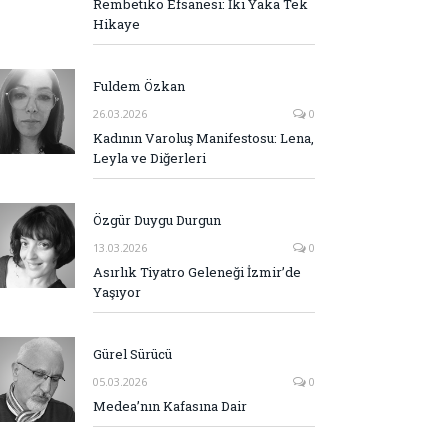
Rembetiko Efsanesi: İki Yaka Tek
Hikaye
Fuldem Özkan
26.03.2026
0
Kadının Varoluş Manifestosu: Lena,
Leyla ve Diğerleri
Özgür Duygu Durgun
13.03.2026
0
Asırlık Tiyatro Geleneği İzmir’de
Yaşıyor
Gürel Sürücü
05.03.2026
0
Medea’nın Kafasına Dair