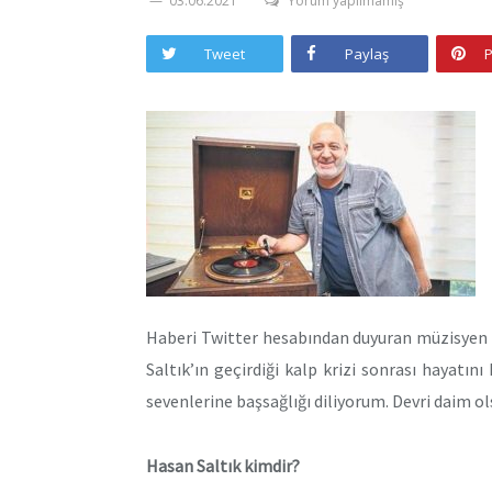
03.06.2021
Yorum yapılmamış
Tweet
Paylaş
P
Haberi Twitter hesabından duyuran müzisyen 
Saltık’ın geçirdiği kalp krizi sonrası hayatın
sevenlerine başsağlığı diliyorum. Devri daim ols
Hasan Saltık kimdir?