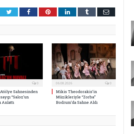
Twitter
Facebook
Pinterest
LinkedIn
Tumblr
E-
Posta
0
06.08.2026
0
 Atölye Sahnesinden
Mikis Theodorakis’in
saygı “Saloz’un
Müzikleriyle “Zorba”
 Anlattı
Bodrum’da Sahne Aldı