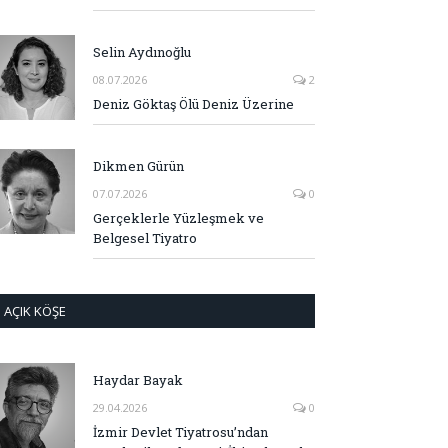
Selin Aydınoğlu
08.07.2026
2
Deniz Göktaş Ölü Deniz Üzerine
Dikmen Gürün
07.07.2026
0
Gerçeklerle Yüzleşmek ve
Belgesel Tiyatro
AÇIK KÖŞE
Haydar Bayak
29.04.2026
0
İzmir Devlet Tiyatrosu’ndan