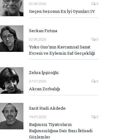
02.08.2026
0
Geçen Sezonun En İyi Oyunları IV
Serkan Fırtına
02.08.2026
0
Yoko Ono’nun Kavramsal Sanat
Evreni ve Eylemin Saf Gerçekliği
Zehra İpşiroğlu
27.07.2026
0
Akran Zorbalığı
Sacit Hadi Akdede
14.07.2026
0
Bağımsız Tiyatroların
Bağımsızlığına Dair Bazı İktisadi
Gözlemler