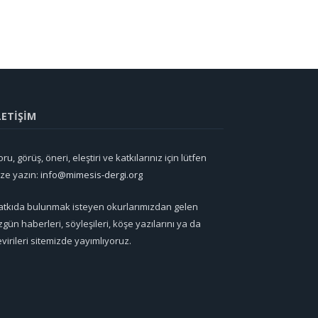
LETİŞİM
ru, görüş, öneri, eleştiri ve katkılarınız için lütfen
ize yazın:
info@mimesis-dergi.org
atkıda bulunmak isteyen okurlarımızdan gelen
zgün haberleri, söyleşileri, köşe yazılarını ya da
evirileri sitemizde yayımlıyoruz.