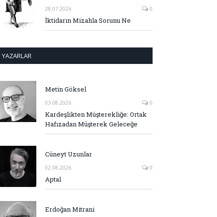
28.07.2026
0
İktidarın Mizahla Sorunu Ne
YAZARLAR
Metin Göksel
03.08.2026
0
Kardeşlikten Müşterekliğe: Ortak
Hafızadan Müşterek Geleceğe
Cüneyt Uzunlar
02.08.2026
0
Aptal
Erdoğan Mitrani