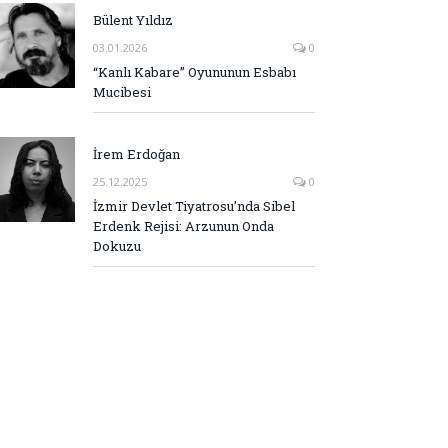
Bülent Yıldız
03.01.2026
0
“Kanlı Kabare” Oyununun Esbabı
Mucibesi
İrem Erdoğan
25.12.2025
0
İzmir Devlet Tiyatrosu’nda Sibel
Erdenk Rejisi: Arzunun Onda
Dokuzu