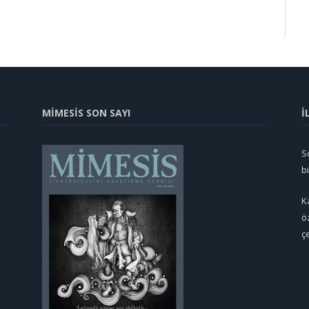
MİMESİS SON SAYI
İ
So
b
K
ö
ç