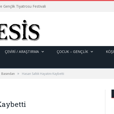
e Gençlik Tiyatrosu Festivali
ÇEVİRİ / ARAŞTIRMA
ÇOCUK – GENÇLIK
KÖŞE
»
Basından
Hasan Saltık Hayatını Kaybetti
Kaybetti