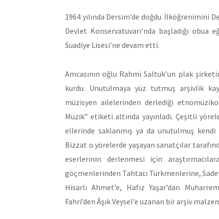
1964 yılında Dersim’de doğdu. İlköğrenimini D
Devlet Konservatuvarı’nda başladığı obua e
Suadiye Lisesi’ne devam etti.
Amcasının oğlu Rahmi Saltuk’un plak şirketin
kurdu. Unutulmaya yüz tutmuş arşivlik kayı
müzisyen ailelerinden derlediği etnomüziko
Müzik” etiketi altında yayınladı. Çeşitli yörele
ellerinde saklanmış ya da unutulmuş kendi d
Bizzat o yörelerde yaşayan sanatçılar tarafınd
eserlerinin derlenmesi için araştırmacıl
göçmenlerinden Tahtacı Türkmenlerine, Sadett
Hisarlı Ahmet’e, Hafız Yaşar’dan Muharrem
Fahri’den Âşık Veysel’e uzanan bir arşiv malze