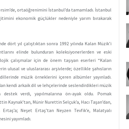
ersim’de, ortaöğrenimini İstanbul’da tamamladı. İstanbul
ğitimini ekonomik güçlükler nedeniyle yarım bırakarak
de dört yıl çalıştıktan sonra 1992 yılında Kalan Müzik’i
tlarını elinde bulunduran koleksiyonerlerden ve eski
lojik çalışmalar için de önem taşıyan eserleri “Kalan
rin ulusal ve uluslararası arşivlerde; özellikle şahısların
illerinde müzik örneklerini içeren albümler yayınladı.
an kendi arkaik dil ve lehçelerinde seslendirdikleri müzik
ara destek verdi, yapılmalarına ön-ayak oldu. Pomak
in Kaynak’tan, Münir Nurettin Selçuk’a, Hacı Taşan’dan,
 Ertaş’a; Neşet Ertaş’tan Neyzen Tevfik’e, Malatyalı
mesini yayımladı.