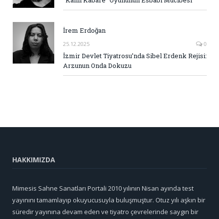
İrem Erdoğan
25.12.2025
0
İzmir Devlet Tiyatrosu’nda Sibel Erdenk Rejisi:
Arzunun Onda Dokuzu
HAKKIMIZDA
Mimesis Sahne Sanatları Portali 2010 yılının Nisan ayında test
yayınını tamamlayıp okuyucusuyla buluşmuştur. Otuz yılı aşkın bir
süredir yayınına devam eden ve tiyatro çevrelerinde saygın bir