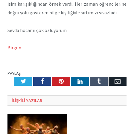
isim karışıklığından örnek verdi. Her zaman öğrencilerine
doğru yolu gösteren bilge kişiliğiyle sırtımızı sıvazladı.
Sevda hocamı çok özlüyorum.
Birgün
PAYLAŞ.
Twitter
Facebook
Pinterest
LinkedIn
Tumblr
E-
Posta
ILIŞKILI
YAZILAR