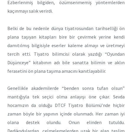
Ezberlenmiş bilgiden, özümsenmemiş yöntemlerden
kaçınmayı salık verirdi.
Belki de bu nedenle dünya tiyatrosundan tarihselliği ön
plana taşıyan kitapları bire bir çevirmek yerine kendi
damıtılmış bilgisiyle eserler kaleme almayı ve üretmeyi
tercih etti. Tiyatro bilimcisi olarak yazdığı “Oyundan
Düşünceye” kitabının adı bile sanatta bilimin ve aklın
ferasetini ön plana taşıma amacını kanıtlayabilir.
Genellikle akademilerde “benden sonra tufan olsun”
mantığıyla tek seçici olma anlayışı öne çıkar. Sevda
hocamızın da olduğu DTCF Tiyatro Bölümü’nde hiçbir
zaman böyle bir yapının içinde olunmadı. Her zaman iyi
olana destek olundu. Onun elinden tutuldu.
Dedikodulardan, çelmelemelerden uzak bir alan teslim