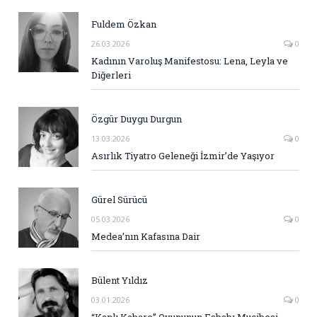
Fuldem Özkan
26.03.2026
0
Kadının Varoluş Manifestosu: Lena, Leyla ve
Diğerleri
Özgür Duygu Durgun
13.03.2026
0
Asırlık Tiyatro Geleneği İzmir’de Yaşıyor
Gürel Sürücü
05.03.2026
0
Medea’nın Kafasına Dair
Bülent Yıldız
03.01.2026
0
“Kanlı Kabare” Oyununun Esbabı Mucibesi