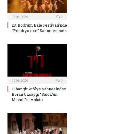
06.08.2026
0
23. Bodrum Bale Festivali’nde
“Pinokyo.exe” Sahnelenecek
06.08.2026
0
Cihangir Atölye Sahnesinden
Boran Özsaygı “Saloz’un
Mavalı”nı Anlattı