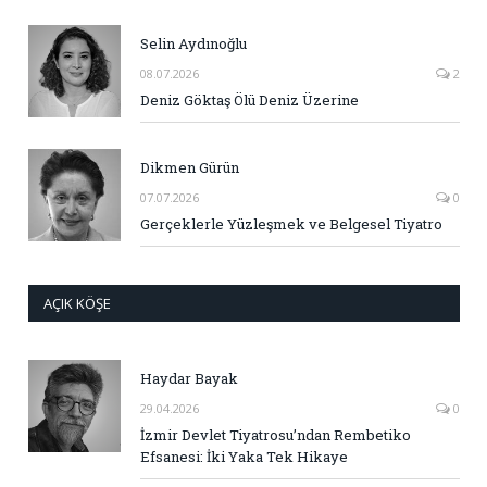
Selin Aydınoğlu
08.07.2026
2
Deniz Göktaş Ölü Deniz Üzerine
Dikmen Gürün
07.07.2026
0
Gerçeklerle Yüzleşmek ve Belgesel Tiyatro
AÇIK KÖŞE
Haydar Bayak
29.04.2026
0
İzmir Devlet Tiyatrosu’ndan Rembetiko
Efsanesi: İki Yaka Tek Hikaye