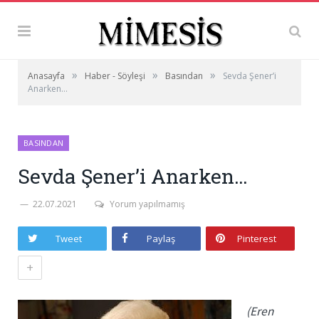
»
»
»
Anasayfa
Haber - Söyleşi
Basından
Sevda Şener’i
Anarken…
BASINDAN
Sevda Şener’i Anarken…
22.07.2021
Yorum yapılmamış
Tweet
Paylaş
Pinterest
+
(Eren