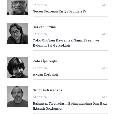
02.08.2026
0
Geçen Sezonun En İyi Oyunları IV
Serkan Fırtına
02.08.2026
0
Yoko Ono’nun Kavramsal Sanat Evreni ve
Eylemin Saf Gerçekliği
Zehra İpşiroğlu
27.07.2026
0
Akran Zorbalığı
Sacit Hadi Akdede
14.07.2026
0
Bağımsız Tiyatroların Bağımsızlığına Dair Bazı
İktisadi Gözlemler