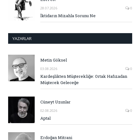
28.07.2026
0
İktidarın Mizahla Sorunu Ne
YAZARLAR
Metin Göksel
03.08.2026
0
Kardeşlikten Müşterekliğe: Ortak Hafızadan
Müşterek Geleceğe
Cüneyt Uzunlar
02.08.2026
0
Aptal
Erdoğan Mitrani