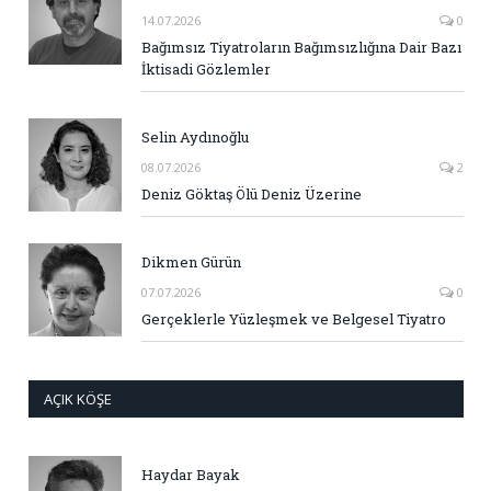
14.07.2026
0
Bağımsız Tiyatroların Bağımsızlığına Dair Bazı
İktisadi Gözlemler
Selin Aydınoğlu
08.07.2026
2
Deniz Göktaş Ölü Deniz Üzerine
Dikmen Gürün
07.07.2026
0
Gerçeklerle Yüzleşmek ve Belgesel Tiyatro
AÇIK KÖŞE
Haydar Bayak