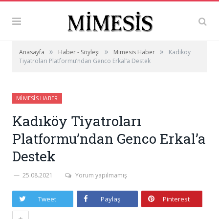
»
»
»
Anasayfa
Haber - Söyleşi
Mimesis Haber
Kadıköy
Tiyatroları Platformu’ndan Genco Erkal’a Destek
MIMESIS HABER
Kadıköy Tiyatroları
Platformu’ndan Genco Erkal’a
Destek
25.08.2021
Yorum yapılmamış
Tweet
Paylaş
Pinterest
+