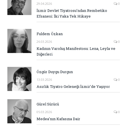
29.04.2026
0
İzmir Devlet Tiyatrosu’ndan Rembetiko
Efsanesi: İki Yaka Tek Hikaye
Fuldem Özkan
26.03.2026
0
Kadının Varoluş Manifestosu: Lena, Leyla ve
Diğerleri
Özgür Duygu Durgun
13.03.2026
0
Asırlık Tiyatro Geleneği İzmir’de Yaşıyor
Gürel Sürücü
05.03.2026
0
Medea’nın Kafasına Dair