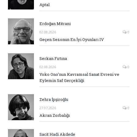
Aptal
Erdoğan Mitrani
02.08.2026
0
Geçen Sezonun En İyi Oyunları IV
Serkan Fırtına
02.08.2026
0
Yoko Ono’nun Kavramsal Sanat Evreni ve
Eylemin Saf Gerçekliği
Zehra İpşiroğlu
27.07.2026
0
Akran Zorbalığı
Sacit Hadi Akdede