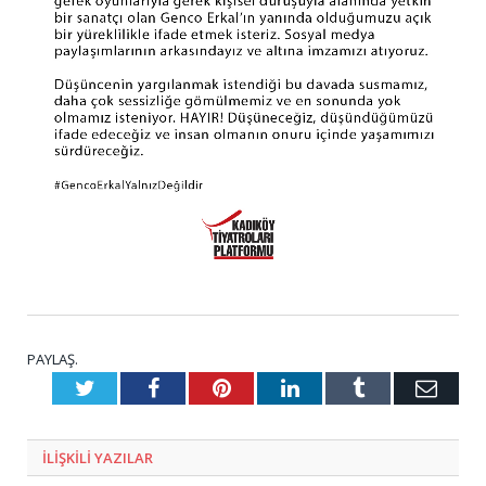
PAYLAŞ.
Twitter
Facebook
Pinterest
LinkedIn
Tumblr
E-
Posta
ILIŞKILI
YAZILAR