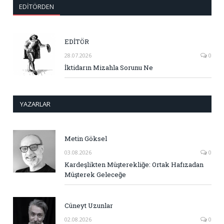
EDITÖRDEN
EDİTÖR
28.07.2026
0
İktidarın Mizahla Sorunu Ne
YAZARLAR
Metin Göksel
03.08.2026
0
Kardeşlikten Müşterekliğe: Ortak Hafızadan
Müşterek Geleceğe
Cüneyt Uzunlar
02.08.2026
0