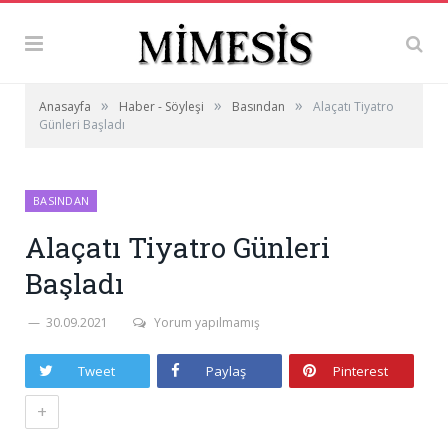
»
»
»
Anasayfa
Haber - Söyleşi
Basından
Alaçatı Tiyatro
Günleri Başladı
BASINDAN
Alaçatı Tiyatro Günleri
Başladı
30.09.2021
Yorum yapılmamış
Tweet
Paylaş
Pinterest
+