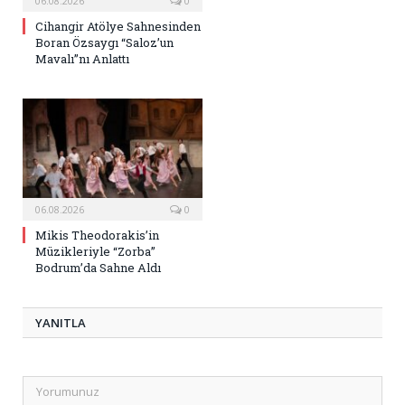
06.08.2026
0
Cihangir Atölye Sahnesinden
Boran Özsaygı “Saloz’un
Mavalı”nı Anlattı
06.08.2026
0
Mikis Theodorakis’in
Müzikleriyle “Zorba”
Bodrum’da Sahne Aldı
YANITLA