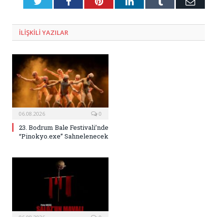
Twitter
Facebook
Pinterest
LinkedIn
Tumblr
E-
Posta
ILIŞKILI
YAZILAR
06.08.2026
0
23. Bodrum Bale Festivali’nde
“Pinokyo.exe” Sahnelenecek