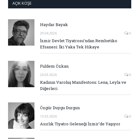
AÇIK KÖŞE
Haydar Bayak
29.04.2026
0
İzmir Devlet Tiyatrosu’ndan Rembetiko
Efsanesi: İki Yaka Tek Hikaye
Fuldem Özkan
26.03.2026
0
Kadının Varoluş Manifestosu: Lena, Leyla ve
Diğerleri
Özgür Duygu Durgun
13.03.2026
0
Asırlık Tiyatro Geleneği İzmir’de Yaşıyor