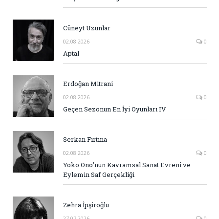
Cüneyt Uzunlar
02.08.2026
0
Aptal
Erdoğan Mitrani
02.08.2026
0
Geçen Sezonun En İyi Oyunları IV
Serkan Fırtına
02.08.2026
0
Yoko Ono’nun Kavramsal Sanat Evreni ve
Eylemin Saf Gerçekliği
Zehra İpşiroğlu
27.07.2026
0