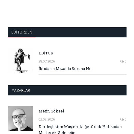
EDITÖRDEN
EDİTÖR
28.07.2026
0
İktidarın Mizahla Sorunu Ne
YAZARLAR
Metin Göksel
03.08.2026
0
Kardeşlikten Müşterekliğe: Ortak Hafızadan
Müşterek Geleceğe