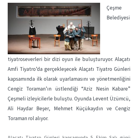
Çeşme
Belediyesi
tiyatroseverleri bir dizi oyun ile buluşturuyor. Alaçatı
Amfi Tiyatro’da gerçekleşecek Alaçatı Tiyatro Günleri
kapsamında ilk olarak uyarlamasını ve yönetmenliğini
Cengiz Toraman’ın üstlendiği “Aziz Nesin Kabare”
Çeşmeli izleyicilerle buluştu. Oyunda Levent Üzümcü,
Ali Haydar Beşer, Mehmet Küçükaydın ve Cengiz
Toraman rol alıyor.
Alaçatı Tiyatro Günleri kapsamında 5 Ekim Salı günü