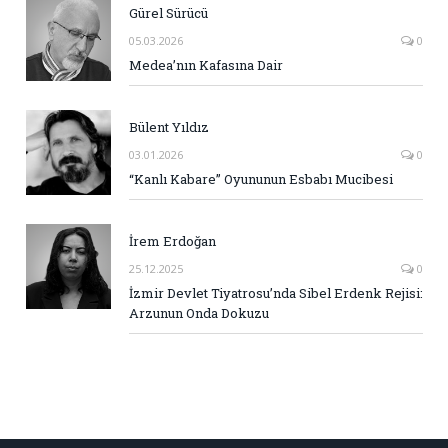
Gürel Sürücü
05.03.2026
0
Medea’nın Kafasına Dair
Bülent Yıldız
03.01.2026
0
“Kanlı Kabare” Oyununun Esbabı Mucibesi
İrem Erdoğan
25.12.2025
0
İzmir Devlet Tiyatrosu’nda Sibel Erdenk Rejisi:
Arzunun Onda Dokuzu