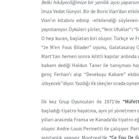
Belki hikâyeciliğimize bir yenilik aşısı yaparsı
İmza Vedat Günyol. Bir de Boris Vian’dan etkil
Vian’ın kitabını edinip -etkilendiği söylene
yayınlanıyor. Öyküleri şiirler, “Yeni Ufuklar”ı 
O hep kuran, başlatan biri oluyor. Türkçe ve Fr
“Je M’en Fous Bilader” oyunu, Galatasaray 
Mart’tan hemen sonra kilitli kapılar ardında 
babam dediği Haldun Taner ile tanışması hay
genç Ferhan’ı alıp “Devekuşu Kabare” ekibi
izleyecek”
diyor. Yazdığı ilk skeçler orada oynan
İlk kez Grup Oyuncuları ile 1971’de
“Müfett
başladığı tiyatro hayatına, aynı yıl yönetmen o
yılları arasında Fransa ve Kanada’da tiyatro eğ
oluyor. Andre-Louis Perinetti ile çalışıyor. Pa
asistanlık yapıyor. Montreal’de
“Ce Fou De G