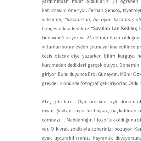
yardımından muaf olduklarını (!) öğrene
katılmasını öneriyor. Ferhan Şensoy, tiyatro
silkse de
, “kazanırsan, bir oyun kazanmış ol
bahçesindeki kedilere
“Savulan Lan Kediler, 
Günaydın’ı arıyor ve 24 delinin hazır olduğunu
yıllardan sonra evden çıkmaya ikna edilince pro
tesis olacak diye yazarken bilim kurguyu h
kurumadan dedikleri gerçek oluyor. Dönemin 
giriyor. Bunu duyunca Erol Günaydın, Münir Özk
greyderin önünde fotoğraf çektiriyorlar. Oldu 
Ateş gibi biri… Öyle üretken, öyle donanıml
insan. Şeytan tüylü bir haylaz, başkaldıran b
cambazı… Meddahlığın filozofluk olduğunu bili
var. O kıvrak zekâsıyla ezberinizi bozuyor. Ka
ayak uydurabilirseniz, hayranlık duyuyorsun