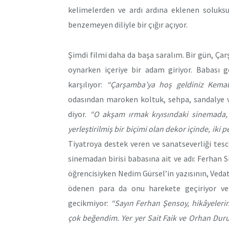
kelimelerden ve ardı ardına eklenen soluksu
benzemeyen diliyle bir çığır açıyor.
Şimdi filmi daha da başa saralım. Bir gün, 
oynarken içeriye bir adam giriyor. Babası ge
karşılıyor:
“Çarşamba’ya hoş geldiniz Kemal
odasından maroken koltuk, sehpa, sandalye ve
diyor.
“O akşam ırmak kıyısındaki sinemada, 
yerleştirilmiş bir biçimi olan dekor içinde, ik
Tiyatroya destek veren ve sanatseverliği tesc
sinemadan birisi babasına ait ve adı: Ferhan Si
öğrencisiyken Nedim Gürsel’in yazısının, Veda
ödenen para da onu harekete geçiriyor ve
gecikmiyor:
“Sayın Ferhan Şensoy, hikâyelerini
çok beğendim. Yer yer Sait Faik
ve Orhan Duru’y