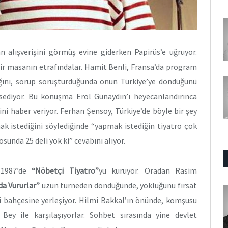
n alışverişini görmüş evine giderken Papirüs’e uğruyor.
ir masanın etrafındalar. Hamit Benli, Fransa’da program
ğını, sorup soruşturduğunda onun Türkiye’ye döndüğünü
hsediyor. Bu konuşma Erol Günaydın’ı heyecanlandırınca
ni haber veriyor. Ferhan Şensoy, Türkiye’de böyle bir şey
k istediğini söylediğinde “yapmak istediğin tiyatro çok
sunda 25 deli yok ki” cevabını alıyor.
 1987’de
“Nöbetçi Tiyatro”
yu kuruyor. Oradan Rasim
da Vururlar”
uzun turneden döndüğünde, yokluğunu fırsat
i bahçesine yerleşiyor. Hilmi Bakkal’ın önünde, komşusu
ey ile karşılaşıyorlar. Sohbet sırasında yine devlet