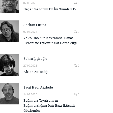
02.08.2026
0
Geçen Sezonun En İyi Oyunları IV
Serkan Fırtına
02.08.2026
0
Yoko Ono’nun Kavramsal Sanat
Evreni ve Eylemin Saf Gerçekliği
Zehra İpşiroğlu
27.07.2026
0
Akran Zorbalığı
Sacit Hadi Akdede
14.07.2026
0
Bağımsız Tiyatroların
Bağımsızlığına Dair Bazı İktisadi
Gözlemler