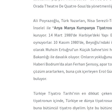
Orada Theatre De Quatre-Sous’da yönetmenliği
Ali Poyrazoğlu, Türk Yazarları, Nisa Serezli-T
İnselel ile “
Anya Manya Kumpanya Tiyatros
kuruyor. 14 Mart 1980’de Harbiye’deki Yapı 
oynuyorlar. 10 Kasım 1980’de, Beyoğlu’ndaki i
olarak Muhsin Ertuğrul’un Küçük Sahne’sini he
Bakanlığı ile davalık oluyor. Onların yokluğunu
Haberi Bodrum’da alan Ferhan Şensoy, apar topa
çözüm ararlarken, buna çok içerleyen Erol Gün
buluyor.
Türkiye Tiyatro Tarihi’nin en dikkat çeken
tiyatronun içinde, Türkiye ve dünya tiyatro
buna bütüncül tiyatro diyelim. İşte bu bütün