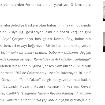
z cümlelerden Ferhan’ca bir dil yaratıyor. O kimselere
Çarşamba Belediye Başkanı olan babasının makam odasında
len kişiye ilgi gösteriyor, eski bir dostu karşılar gibi
 Bey!”
Çarşamba’ya hoş gelen Kemal Bey, babasının
 benzeri eşyayı beğeniyor. Bir de halı bulunursa, yeter,
bizim evin bir halısı üstüne, babamın odasının değişik
i perde komedi oynuyor
Kemal Bey ve Arkadaşlar Topluluğu
.”
illenen bir ailede büyüyor Şensoy. Samsun’daki iki büyük
neması! 1961’de Galatasaray Lisesi’ni kazanıyor. 10. sınıf
t Günyol’un “Yeni Ufuklar” dergisinde yayınlanması kadar,
 “Dalgındır Hüsam, Kusura Kalmayın”ı yazıyor. Cevap
zi, özellikle
“Dalgındır Hüsam Kusura Kalmayın”
adlısını
u yansıtan anlatımınızla yepyeni bir çeşni getirmişsiniz.