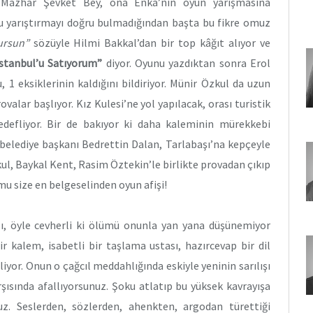
n Mazhar Şevket Bey, ona Enka’nın oyun yarışmasına
yu yarıştırmayı doğru bulmadığından başta bu fikre omuz
ursun”
sözüyle Hilmi Bakkal’dan bir top kâğıt alıyor ve
İstanbul’u Satıyorum”
diyor. Oyunu yazdıktan sonra Erol
, 1 eksiklerinin kaldığını bildiriyor. Münir Özkul da uzun
valar başlıyor. Kız Kulesi’ne yol yapılacak, orası turistik
edefliyor. Bir de bakıyor ki daha kaleminin mürekkebi
belediye başkanı Bedrettin Dalan, Tarlabaşı’na kepçeyle
ul, Baykal Kent, Rasim Öztekin’le birlikte provadan çıkıp
mu size en belgeselinden oyun afişi!
ı, öyle cevherli ki ölümü onunla yan yana düşünemiyor
ir kalem, isabetli bir taşlama ustası, hazırcevap bir dil
yor. Onun o çağcıl meddahlığında eskiyle yeninin sarılışı
rşısında afallıyorsunuz. Şoku atlatıp bu yüksek kavrayışa
uz. Seslerden, sözlerden, ahenkten, argodan türettiği