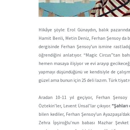
Hikâye şöyle: Erol Günaydın, balık pazarında
Hamit Benli, Metin Deniz, Ferhan Şensoy da b
dergisinde Ferhan Şensoy’un ismine rastladı
öğrendiğini anlatıyor. “Magic Circus”tan ba
hemen masaya ilişiyor ve evi arayıp gecikeceği
yapmayı düşündüğünü ve kendisiyle de çalışma
güzel ama bunun için 25 deli lazım. Türk tiyatro
Aradan 10-11 yıl geçiyor, Ferhan Şensoy
Öztekin’ler, Levent Ünsal’lar çıkıyor.
“Şahları 
bilen kediler, Ferhan Şensoy’un Ayazpaşa’dak
Zehra İpşiroğlu’nun babası Mazhar Şevket B