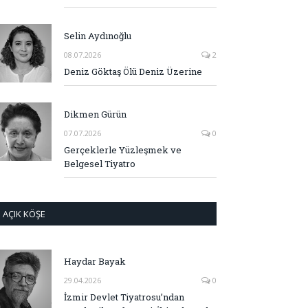
Selin Aydınoğlu
08.07.2026
2
Deniz Göktaş Ölü Deniz Üzerine
Dikmen Gürün
07.07.2026
0
Gerçeklerle Yüzleşmek ve
Belgesel Tiyatro
AÇIK KÖŞE
Haydar Bayak
29.04.2026
0
İzmir Devlet Tiyatrosu’ndan