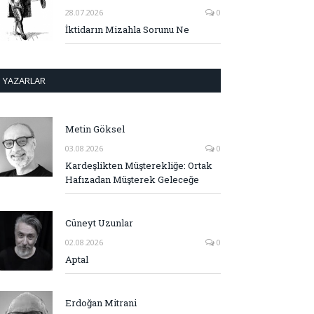
28.07.2026
0
İktidarın Mizahla Sorunu Ne
YAZARLAR
Metin Göksel
03.08.2026
0
Kardeşlikten Müşterekliğe: Ortak
Hafızadan Müşterek Geleceğe
Cüneyt Uzunlar
02.08.2026
0
Aptal
Erdoğan Mitrani