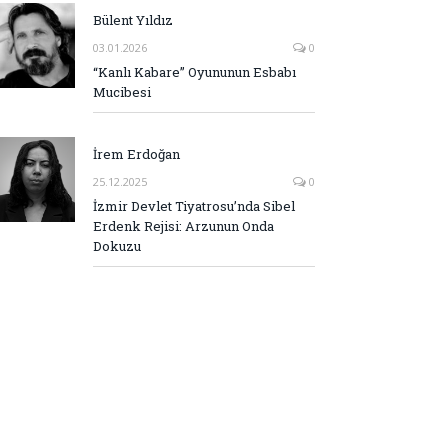
Bülent Yıldız
03.01.2026
0
“Kanlı Kabare” Oyununun Esbabı
Mucibesi
İrem Erdoğan
25.12.2025
0
İzmir Devlet Tiyatrosu’nda Sibel
Erdenk Rejisi: Arzunun Onda
Dokuzu