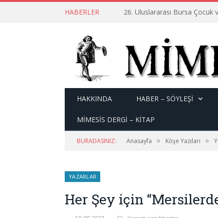
HABERLER
26. Uluslararası Bursa Çocuk v
HAKKINDA
HABER – SÖYLEŞI
MİMESİS DERGİ – KİTAP
»
»
BURADASINIZ:
Anasayfa
Köşe Yazıları
Y
YAZARLAR
Her Şey için “Mersiler