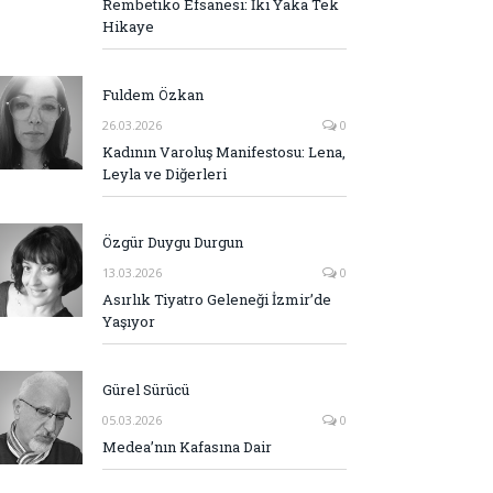
Rembetiko Efsanesi: İki Yaka Tek
Hikaye
Fuldem Özkan
26.03.2026
0
Kadının Varoluş Manifestosu: Lena,
Leyla ve Diğerleri
Özgür Duygu Durgun
13.03.2026
0
Asırlık Tiyatro Geleneği İzmir’de
Yaşıyor
Gürel Sürücü
05.03.2026
0
Medea’nın Kafasına Dair