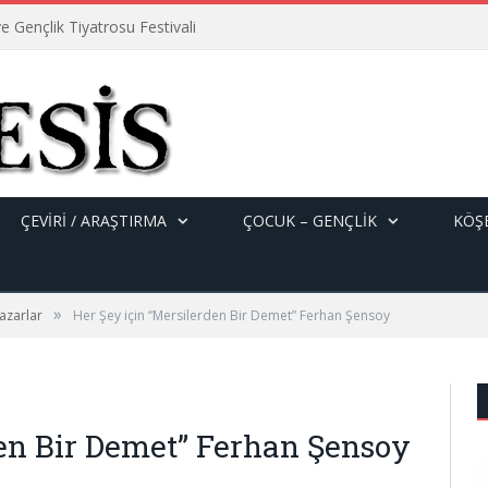
e Gençlik Tiyatrosu Festivali
ÇEVİRİ / ARAŞTIRMA
ÇOCUK – GENÇLIK
KÖŞE
»
azarlar
Her Şey için “Mersilerden Bir Demet” Ferhan Şensoy
den Bir Demet” Ferhan Şensoy