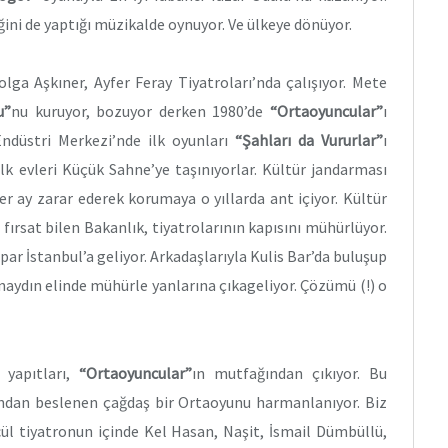
ni de yaptığı müzikalde oynuyor. Ve ülkeye dönüyor.
olga Aşkıner, Ayfer Feray Tiyatroları’nda çalışıyor. Mete
u”
nu kuruyor, bozuyor derken 1980’de
“Ortaoyuncular”
ı
Endüstri Merkezi’nde ilk oyunları
“Ş
ahları da Vururlar”
ı
lk evleri Küçük Sahne’ye taşınıyorlar. Kültür jandarması
r ay zarar ederek korumaya o yıllarda ant içiyor. Kültür
 fırsat bilen Bakanlık, tiyatrolarının kapısını mühürlüyor.
r İstanbul’a geliyor. Arkadaşlarıyla Kulis Bar’da buluşup
aydın elinde mühürle yanlarına çıkageliyor. Çözümü (!) o
 yapıtları,
“Ortaoyuncular”
ın mutfağından çıkıyor. Bu
sundan beslenen çağdaş bir Ortaoyunu harmanlanıyor. Biz
cül tiyatronun içinde Kel Hasan, Naşit, İsmail Dümbüllü,