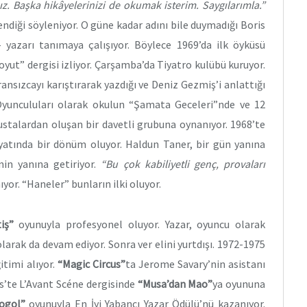
nız. Başka hikâyelerinizi de okumak isterim. Saygılarımla.”
endiği söyleniyor. O güne kadar adını bile duymadığı Boris
n- yazarı tanımaya çalışıyor. Böylece 1969’da ilk öyküsü
“Soyut” dergisi izliyor. Çarşamba’da Tiyatro kulübü kuruyor.
ansızcayı karıştırarak yazdığı ve Deniz Gezmiş’i anlattığı
Oyunculuları olarak okulun “Şamata Geceleri”nde ve 12
ustalardan oluşan bir davetli grubuna oynanıyor. 1968’te
atında bir dönüm oluyor. Haldun Taner, bir gün yanına
nin yanına getiriyor.
“Bu çok kabiliyetli genç, provaları
ıyor. “Haneler” bunların ilki oluyor.
iş”
oyunuyla profesyonel oluyor. Yazar, oyuncu olarak
larak da devam ediyor. Sonra ver elini yurtdışı. 1972-1975
itimi alıyor.
“Magic Circus”
ta Jerome Savary’nin asistanı
ris’te L’Avant Scéne dergisinde
“Musa’dan Mao”
ya oyununa
ogol”
oyunuyla En İyi Yabancı Yazar Ödülü’nü kazanıyor.