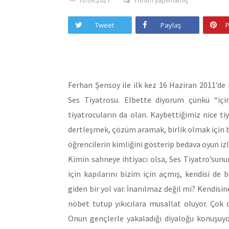
10.09.2021
Yorum yapılmamış
Tweet
Paylaş
P
Ferhan Şensoy ile ilk kez 16 Haziran 2011’de E
Ses Tiyatrosu. Elbette diyorum çünkü “içi
tiyatrocuların da olan. Kaybettiğimiz nice ti
dertleşmek, çözüm aramak, birlik olmak için bu
öğrencilerin kimliğini gösterip bedava oyun izl
Kimin sahneye ihtiyacı olsa, Ses Tiyatro’sunu
için kapılarını bizim için açmış, kendisi de 
giden bir yol var. İnanılmaz değil mi? Kendis
nöbet tutup yıkıcılara musallat oluyor. Çok
Onun gençlerle yakaladığı diyaloğu konuşuyo