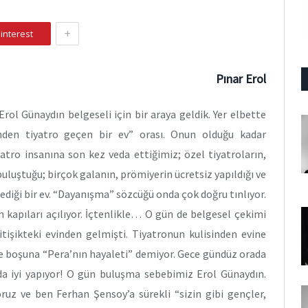
+
interest
Pınar Erol
rol Günaydın belgeseli için bir araya geldik. Yer elbette
nden tiyatro geçen bir ev” orası. Onun olduğu kadar
yatro insanına son kez veda ettiğimiz; özel tiyatroların,
luştuğu; birçok galanın, prömiyerin ücretsiz yapıldığı ve
ediği bir ev. “Dayanışma” sözcüğü onda çok doğru tınlıyor.
n kapıları açılıyor. İçtenlikle… O gün de belgesel çekimi
bitişikteki evinden gelmişti. Tiyatronun kulisinden evine
ine boşuna “Pera’nın hayaleti” demiyor. Gece gündüz orada
 da iyi yapıyor! O gün buluşma sebebimiz Erol Günaydın.
ruz ve ben Ferhan Şensoy’a sürekli “sizin gibi gençler,