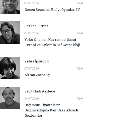
02.08.2026
0
Geçen Sezonun En İyi Oyunları IV
Serkan Fırtına
02.08.2026
0
Yoko Ono’nun Kavramsal Sanat
Evreni ve Eylemin Saf Gerçekliği
Zehra İpşiroğlu
27.07.2026
0
Akran Zorbalığı
Sacit Hadi Akdede
14.07.2026
0
Bağımsız Tiyatroların
Bağımsızlığına Dair Bazı İktisadi
Gözlemler