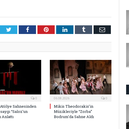
Twitter
Facebook
Pinterest
LinkedIn
Tumblr
E-
Posta
0
06.08.2026
0
 Atölye Sahnesinden
Mikis Theodorakis’in
saygı “Saloz’un
Müzikleriyle “Zorba”
 Anlattı
Bodrum’da Sahne Aldı