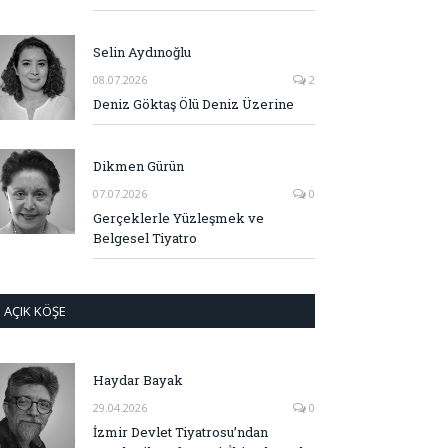
Selin Aydınoğlu
08.07.2026
2
Deniz Göktaş Ölü Deniz Üzerine
Dikmen Gürün
07.07.2026
0
Gerçeklerle Yüzleşmek ve
Belgesel Tiyatro
AÇIK KÖŞE
Haydar Bayak
29.04.2026
0
İzmir Devlet Tiyatrosu’ndan