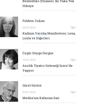
Rembetiko Efsanesi: İki Yaka Tek
Hikaye
Fuldem Özkan
26.03.2026
0
Kadının Varoluş Manifestosu: Lena,
Leyla ve Diğerleri
Özgür Duygu Durgun
13.03.2026
0
Asırlık Tiyatro Geleneği İzmir’de
Yaşıyor
Gürel Sürücü
05.03.2026
0
Medea’nın Kafasına Dair