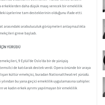
ra erkeklerden daha düşük maaş verecek bir emeklilik
eki üyelerine tam desteklerinin olduğunu ifade etti.
Stat arasındaki arabuluculuk görüşmeleri anlaşmazlıkla
ekçileri greve başladı.
İÇİN YÜRÜDÜ
emekçileri, 9 Eylül’de Oslo’da bir de yürüyüş
 temsilci de katılarak destek verdi. Opera önünde bir araya
alışan kültür emekçisi, buradan Nationaltheatret yürüdü.
6 yılından bu yana geçici emeklilik uygulamasına sahipler.
en ve kadın erkek ayrımı yapılmayan bir emeklilik