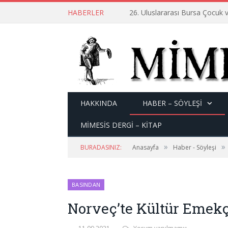
HABERLER
26. Uluslararası Bursa Çocuk v
HAKKINDA
HABER – SÖYLEŞI
MİMESİS DERGİ – KİTAP
»
»
BURADASINIZ:
Anasayfa
Haber - Söyleşi
BASINDAN
Norveç’te Kültür Emekç