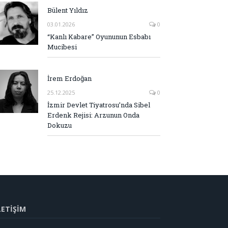
Bülent Yıldız
03.01.2026
0
“Kanlı Kabare” Oyununun Esbabı
Mucibesi
İrem Erdoğan
25.12.2025
0
İzmir Devlet Tiyatrosu’nda Sibel
Erdenk Rejisi: Arzunun Onda
Dokuzu
LETİŞİM