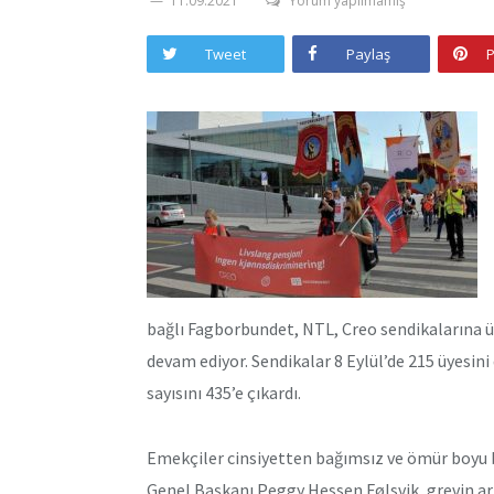
11.09.2021
Yorum yapılmamış
Tweet
Paylaş
P
bağlı Fagborbundet, NTL, Creo sendikalarına üye
devam ediyor. Sendikalar 8 Eylül’de 215 üyesin
sayısını 435’e çıkardı.
Emekçiler cinsiyetten bağımsız ve ömür boyu b
Genel Başkanı Peggy Hessen Følsvik, grevin ar