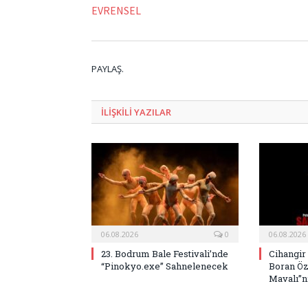
EVRENSEL
PAYLAŞ.
ILIŞKILI
YAZILAR
06.08.2026
0
06.08.2026
23. Bodrum Bale Festivali’nde
Cihangir
“Pinokyo.exe” Sahnelenecek
Boran Öz
Mavalı”nı