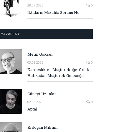
28.07.2026
0
İktidarın Mizahla Sorunu Ne
YAZARLAR
Metin Göksel
03.08.2026
0
Kardeşlikten Müşterekliğe: Ortak
Hafızadan Müşterek Geleceğe
Cüneyt Uzunlar
02.08.2026
0
Aptal
Erdoğan Mitrani