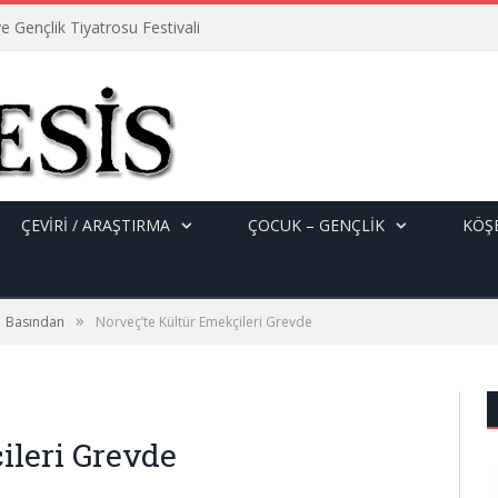
e Gençlik Tiyatrosu Festivali
ÇEVİRİ / ARAŞTIRMA
ÇOCUK – GENÇLIK
KÖŞE
»
Basından
Norveç’te Kültür Emekçileri Grevde
ileri Grevde