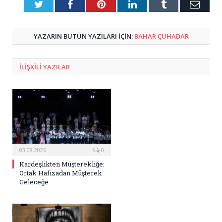
Twitter
Facebook
Pinterest
LinkedIn
Tumblr
E-
Posta
YAZARIN BÜTÜN YAZILARI IÇIN:
BAHAR ÇUHADAR
ILIŞKILI
YAZILAR
03.08.2026
0
Kardeşlikten Müşterekliğe:
Ortak Hafızadan Müşterek
Geleceğe