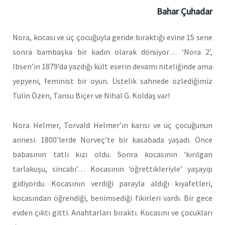
Bahar Çuhadar
Nora, kocası ve üç çocuğuyla geride bıraktığı evine 15 sene
sonra bambaşka bir kadın olarak dönüyor… ‘Nora 2’,
Ibsen’in 1879’da yazdığı kült eserin devamı niteliğinde ama
yepyeni, feminist bir oyun. Üstelik sahnede özlediğimiz
Tülin Özen, Tansu Biçer ve Nihal G. Koldaş var!
Nora Helmer, Torvald Helmer’ın karısı ve üç çocuğunun
annesi. 1800’lerde Norveç’te bir kasabada yaşadı. Önce
babasının tatlı kızı oldu. Sonra kocasının ‘kırılgan
tarlakuşu, sincabı’… Kocasının ‘öğrettikleriyle’ yaşayıp
gidiyordu. Kocasının verdiği parayla aldığı kıyafetleri,
kocasından öğrendiği, benimsediği fikirleri vardı. Bir gece
evden çıktı gitti. Anahtarları bıraktı. Kocasını ve çocukları