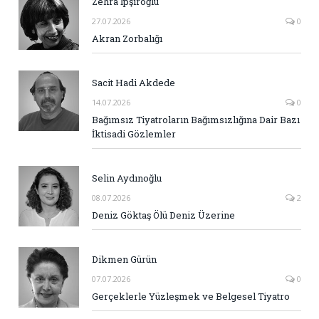
Zehra İpşiroğlu
27.07.2026
0
Akran Zorbalığı
Sacit Hadi Akdede
14.07.2026
0
Bağımsız Tiyatroların Bağımsızlığına Dair Bazı
İktisadi Gözlemler
Selin Aydınoğlu
08.07.2026
2
Deniz Göktaş Ölü Deniz Üzerine
Dikmen Gürün
07.07.2026
0
Gerçeklerle Yüzleşmek ve Belgesel Tiyatro