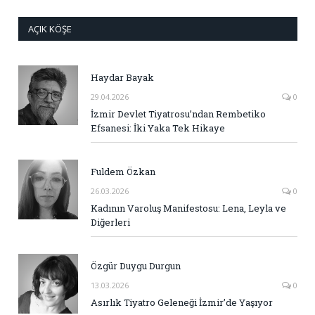
AÇIK KÖŞE
Haydar Bayak
29.04.2026
0
İzmir Devlet Tiyatrosu’ndan Rembetiko
Efsanesi: İki Yaka Tek Hikaye
Fuldem Özkan
26.03.2026
0
Kadının Varoluş Manifestosu: Lena, Leyla ve
Diğerleri
Özgür Duygu Durgun
13.03.2026
0
Asırlık Tiyatro Geleneği İzmir’de Yaşıyor