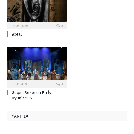
02.08.2026
0
Aptal
02.08.2026
0
Geçen Sezonun En İyi
Oyunları IV
YANITLA