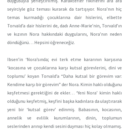
duygusuyla yerleştirilmiş. Karakterler fikirlerini ara ara
seyirciyle göz teması kurarak da tartışıyor. Nora’nın hiç
temas kurmadığı çocuklarına dair hislerini, elbette
Torvald’a dair hislerini de, dadı Anne-Marie’nin, Torvald’ın
ve kızının Nora hakkındaki duygularını, Nora’nın neden
döndüğünü… Hepsini öğreneceğiz.
Ibsen’in ‘Nora’sında; evi terk etme kararının karşısına
‘kocasına ve çocuklarına karşı kutsal görevlerini, dini ve
toplumu’ koyan Torvald’a “Daha kutsal bir görevim var:
Kendime karşı bir görevim” der Nora. Kimin haklı olduğunu
keşfetmesi gerektiğini de ekler… ‘Yeni Nora’ kimin haklı
olduğunu keşfetmiş, keşfini başka kadınlara da ulaştırarak
yeni bir ‘kutsal görev’ edinmiş. Babasının, kocasının,
annelik ve evlilik kurumlarının, dinin, toplumun
seslerinden arınıp kendi sesini duyması hiç kolay olmamış.