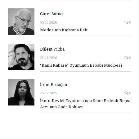
Gürel Sürücü
05.03.2026
0
Medea’nın Kafasına Dair
Bülent Yıldız
03.01.2026
0
“Kanlı Kabare” Oyununun Esbabı Mucibesi
İrem Erdoğan
25.12.2025
0
İzmir Devlet Tiyatrosu’nda Sibel Erdenk Rejisi:
Arzunun Onda Dokuzu