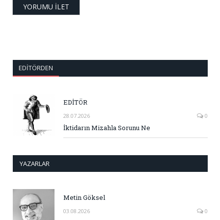
EDITÖRDEN
EDİTÖR
28.07.2026
0
İktidarın Mizahla Sorunu Ne
YAZARLAR
Metin Göksel
03.08.2026
0