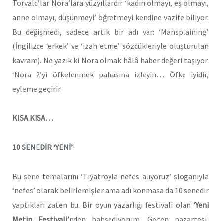
Torvald’lar Nora’lara yüzyıllardır ‘kadın olmayı, eş olmayı,
anne olmayı, düşünmeyi’ öğretmeyi kendine vazife biliyor.
Bu değişmedi, sadece artık bir adı var: ‘Mansplaining’
(İngilizce ‘erkek’ ve ‘izah etme’ sözcükleriyle oluşturulan
kavram). Ne yazık ki Nora olmak hâlâ haber değeri taşıyor.
‘Nora 2’yi öfkelenmek pahasına izleyin… Öfke iyidir,
eyleme geçirir.
KISA KISA…
10 SENEDİR ‘YENİ’!
Bu sene temalarını ‘Tiyatroyla nefes alıyoruz’ sloganıyla
‘nefes’ olarak belirlemişler ama adı konmasa da 10 senedir
yaptıkları zaten bu. Bir oyun yazarlığı festivali olan
‘Yeni
Metin Festivali’
nden bahsediyorum. Geçen pazartesi,