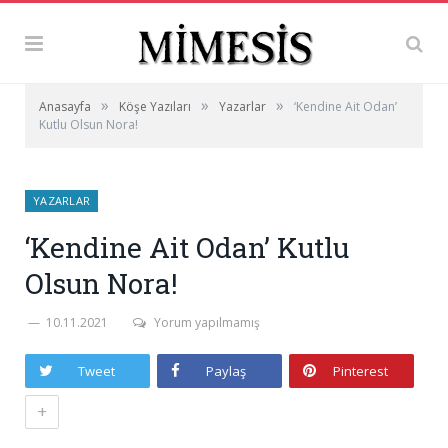
»
»
»
Anasayfa
Köşe Yazıları
Yazarlar
‘Kendine Ait Odan’
Kutlu Olsun Nora!
YAZARLAR
‘Kendine Ait Odan’ Kutlu
Olsun Nora!
10.11.2021
Yorum yapılmamış
Tweet
Paylaş
Pinterest
+