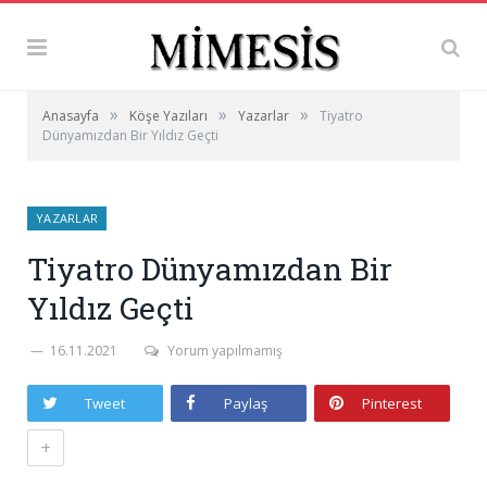
»
»
»
Anasayfa
Köşe Yazıları
Yazarlar
Tiyatro
Dünyamızdan Bir Yıldız Geçti
YAZARLAR
Tiyatro Dünyamızdan Bir
Yıldız Geçti
16.11.2021
Yorum yapılmamış
Tweet
Paylaş
Pinterest
+