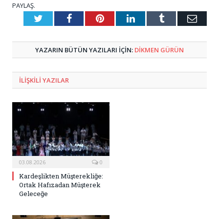
PAYLAŞ.
Twitter
Facebook
Pinterest
LinkedIn
Tumblr
E-
Posta
YAZARIN BÜTÜN YAZILARI IÇIN:
DIKMEN GÜRÜN
ILIŞKILI
YAZILAR
03.08.2026
0
Kardeşlikten Müşterekliğe:
Ortak Hafızadan Müşterek
Geleceğe