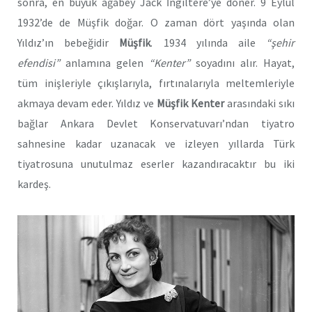
sonra, en büyük ağabey Jack İngiltere’ye döner. 9 Eylül
1932’de de Müşfik doğar. O zaman dört yaşında olan
Yıldız’ın bebeğidir
Müşfik
. 1934 yılında aile
“şehir
efendisi”
anlamına gelen
“Kenter”
soyadını alır. Hayat,
tüm inişleriyle çıkışlarıyla, fırtınalarıyla meltemleriyle
akmaya devam eder. Yıldız ve
Müşfik Kenter
arasındaki sıkı
bağlar Ankara Devlet Konservatuvarı’ndan tiyatro
sahnesine kadar uzanacak ve izleyen yıllarda Türk
tiyatrosuna unutulmaz eserler kazandıracaktır bu iki
kardeş.