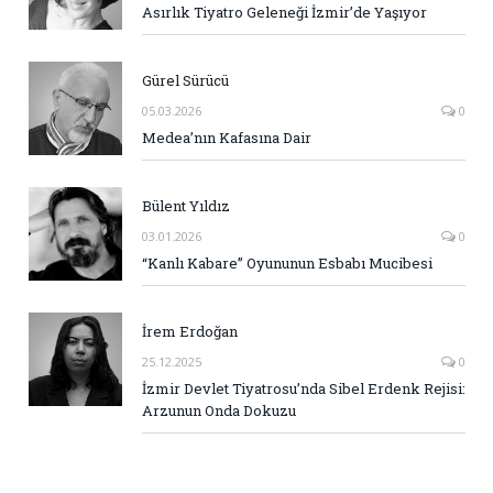
Asırlık Tiyatro Geleneği İzmir’de Yaşıyor
Gürel Sürücü
05.03.2026
0
Medea’nın Kafasına Dair
Bülent Yıldız
03.01.2026
0
“Kanlı Kabare” Oyununun Esbabı Mucibesi
İrem Erdoğan
25.12.2025
0
İzmir Devlet Tiyatrosu’nda Sibel Erdenk Rejisi:
Arzunun Onda Dokuzu