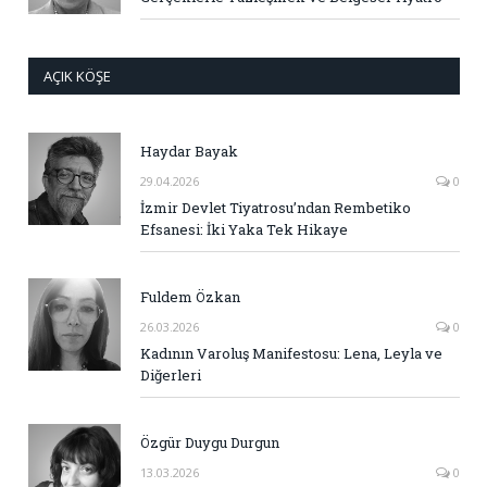
AÇIK KÖŞE
Haydar Bayak
29.04.2026
0
İzmir Devlet Tiyatrosu’ndan Rembetiko
Efsanesi: İki Yaka Tek Hikaye
Fuldem Özkan
26.03.2026
0
Kadının Varoluş Manifestosu: Lena, Leyla ve
Diğerleri
Özgür Duygu Durgun
13.03.2026
0