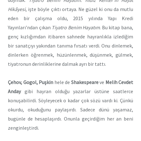
Hikâyesi
, işte böyle çıktı ortaya. Ne güzel ki onu da mutlu
eden bir çalışma oldu, 2015 yılında Yapı Kredi
Yayınları’ndan çıkan
Tiyatro Benim Hayatım
. Bu kitap bana,
genç kızlığımdan itibaren sahnede hayranlıkla izlediğim
bir sanatçıyı yakından tanıma fırsatı verdi. Onu dinlemek,
dinlerken öğrenmek, hüzünlenmek, düşünmek, gülmek,
tiyatronun derinliklerine dalmak ayrı bir tattı.
Çehov, Gogol, Puşkin
hele de
Shakespeare
ve
Melih Cevdet
Anday
gibi hayran olduğu yazarlar üstüne saatlerce
konuşabilirdi. Söyleyecek o kadar çok sözü vardı ki. Çünkü
okurdu, okuduğunu paylaşırdı. Sadece dünü yaşamaz,
bugünle de hesaplaşırdı. Onunla geçirdiğim her an beni
zenginleştirdi.