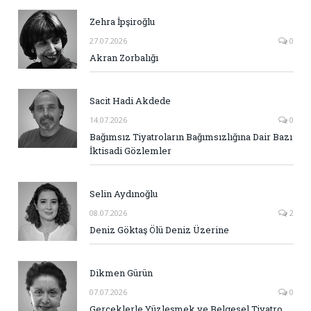
Zehra İpşiroğlu
27.07.2026
0
Akran Zorbalığı
Sacit Hadi Akdede
14.07.2026
0
Bağımsız Tiyatroların Bağımsızlığına Dair Bazı
İktisadi Gözlemler
Selin Aydınoğlu
08.07.2026
2
Deniz Göktaş Ölü Deniz Üzerine
Dikmen Gürün
07.07.2026
0
Gerçeklerle Yüzleşmek ve Belgesel Tiyatro