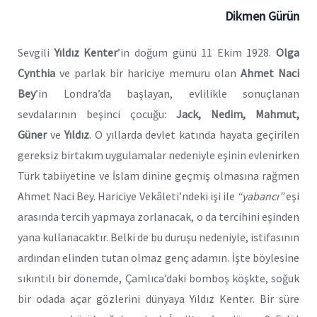
Dikmen Gürün
Sevgili
Yıldız Kenter
’in doğum günü 11 Ekim 1928.
Olga
Cynthia
ve parlak bir hariciye memuru olan
Ahmet Naci
Bey
’in Londra’da başlayan, evlilikle sonuçlanan
sevdalarının beşinci çocuğu:
Jack, Nedim, Mahmut,
Güner
ve
Yıldız
. O yıllarda devlet katında hayata geçirilen
gereksiz birtakım uygulamalar nedeniyle eşinin evlenirken
Türk tabiiyetine ve İslam dinine geçmiş olmasına rağmen
Ahmet Naci Bey. Hariciye Vekâleti’ndeki işi ile
“yabancı”
eşi
arasında tercih yapmaya zorlanacak, o da tercihini eşinden
yana kullanacaktır. Belki de bu duruşu nedeniyle, istifasının
ardından elinden tutan olmaz genç adamın. İşte böylesine
sıkıntılı bir dönemde, Çamlıca’daki bomboş köşkte, soğuk
bir odada açar gözlerini dünyaya Yıldız Kenter. Bir süre