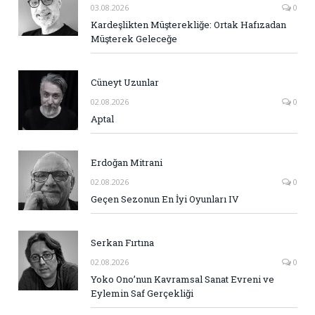
03.08.2026
0
Kardeşlikten Müşterekliğe: Ortak Hafızadan
Müşterek Geleceğe
Cüneyt Uzunlar
02.08.2026
0
Aptal
Erdoğan Mitrani
02.08.2026
0
Geçen Sezonun En İyi Oyunları IV
Serkan Fırtına
02.08.2026
0
Yoko Ono’nun Kavramsal Sanat Evreni ve
Eylemin Saf Gerçekliği