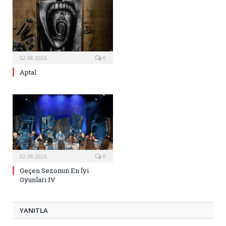
02.08.2026
0
Aptal
02.08.2026
0
Geçen Sezonun En İyi
Oyunları IV
YANITLA