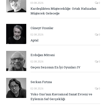
03.08.2026
0
Kardeşlikten Müşterekliğe: Ortak Hafızadan
Müşterek Geleceğe
Cüneyt Uzunlar
02.08.2026
0
Aptal
Erdoğan Mitrani
02.08.2026
0
Geçen Sezonun En İyi Oyunları IV
Serkan Fırtına
02.08.2026
0
Yoko Ono’nun Kavramsal Sanat Evreni ve
Eylemin Saf Gerçekliği