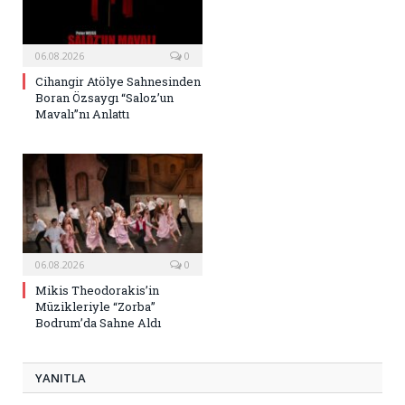
06.08.2026
0
Cihangir Atölye Sahnesinden
Boran Özsaygı “Saloz’un
Mavalı”nı Anlattı
06.08.2026
0
Mikis Theodorakis’in
Müzikleriyle “Zorba”
Bodrum’da Sahne Aldı
YANITLA