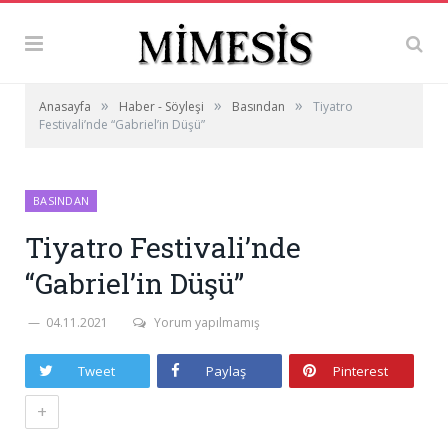
»
»
»
Anasayfa
Haber - Söyleşi
Basından
Tiyatro
Festivali’nde “Gabriel’in Düşü”
BASINDAN
Tiyatro Festivali’nde
“Gabriel’in Düşü”
04.11.2021
Yorum yapılmamış
Tweet
Paylaş
Pinterest
+