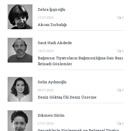
Zehra İpşiroğlu
27.07.2026
0
Akran Zorbalığı
Sacit Hadi Akdede
14.07.2026
0
Bağımsız Tiyatroların Bağımsızlığına Dair Bazı
İktisadi Gözlemler
Selin Aydınoğlu
08.07.2026
2
Deniz Göktaş Ölü Deniz Üzerine
Dikmen Gürün
07.07.2026
0
Gerçeklerle Yüzleşmek ve Belgesel Tiyatro