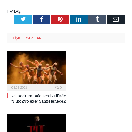
PAYLAŞ.
Twitter
Facebook
Pinterest
LinkedIn
Tumblr
E-
Posta
ILIŞKILI
YAZILAR
06.08.2026
0
23. Bodrum Bale Festivali’nde
“Pinokyo.exe” Sahnelenecek