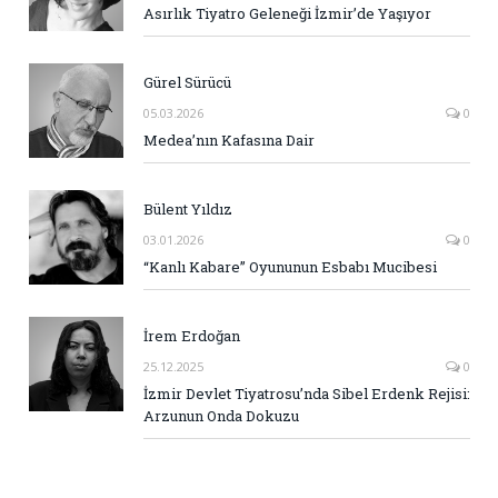
Asırlık Tiyatro Geleneği İzmir’de Yaşıyor
Gürel Sürücü
05.03.2026
0
Medea’nın Kafasına Dair
Bülent Yıldız
03.01.2026
0
“Kanlı Kabare” Oyununun Esbabı Mucibesi
İrem Erdoğan
25.12.2025
0
İzmir Devlet Tiyatrosu’nda Sibel Erdenk Rejisi:
Arzunun Onda Dokuzu