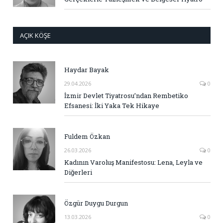
AÇIK KÖŞE
Haydar Bayak
29.04.2026
0
İzmir Devlet Tiyatrosu’ndan Rembetiko
Efsanesi: İki Yaka Tek Hikaye
Fuldem Özkan
26.03.2026
0
Kadının Varoluş Manifestosu: Lena, Leyla ve
Diğerleri
Özgür Duygu Durgun
13.03.2026
0