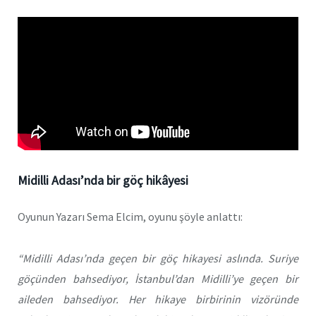
Midilli Adası’nda bir göç hikâyesi
Oyunun Yazarı Sema Elcim, oyunu şöyle anlattı:
“Midilli Adası’nda geçen bir göç hikayesi aslında. Suriye
göçünden bahsediyor, İstanbul’dan Midilli’ye geçen bir
aileden bahsediyor. Her hikaye birbirinin vizöründe