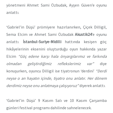
yönetmeni Ahmet Sami Özbudak, Ayşen Güven’e oyunu
anlattı.
‘Gabriel’in Düşü’ prömiyere hazırlanırken, Çiçek Dilligil,
Sema Elcim ve Ahmet Sami Özbudak
Akustik24
’e oyunu
anlattı.
İstanbul-Suriye-Midilli
hattında kesişen göç
hikâyelerinin eksenini oluşturduğu oyun hakkında yazar
Elcim
“Göç edene karşı hala önyargılarımız ve farkında
olmadan geliştirdiğimiz reflekslerimiz var”
diye
konuşurken, oyuncu Dilligil ise tiyatronun ‘derdini’
“Derdi
neyse o an hayatın içinde, tiyatro onu anlatır. Her dönem
derdimiz neyse onu anlatmaya çalışıyoruz”
diyerek anlattı.
‘Gabriel’in Düşü’ 9 Kasım Salı ve 10 Kasım Çarşamba
günleri festival programı dahilinde sahnelenecek.